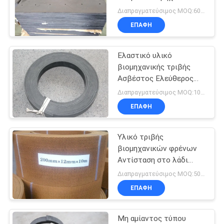
Τύπου δύναμης
PRIVACY
Διαπραγματεύσιμος MOQ:600 κομμάτια
ΕΠΑΦΉ
POLICY
32
Υφαμένο υλικό
Ελαστικό υλικό
βιομηχανικής τριβής
επένδυσης φρένων
Ασβέστος Ελεύθερος
φρένο επένδυση
Διαπραγματεύσιμος MOQ:100 ρόλοι
κυλίνδρος
ΕΠΑΦΉ
Υλικό τριβής
29
βιομηχανικών φρένων
Βιομηχανική
Αντίσταση στο λάδι
Υλικό φύλλου υψηλής
Διαπραγματεύσιμος MOQ:500 κλ
επένδυση φρένων
τριβής
ΕΠΑΦΉ
Μη αμίαντος τύπου