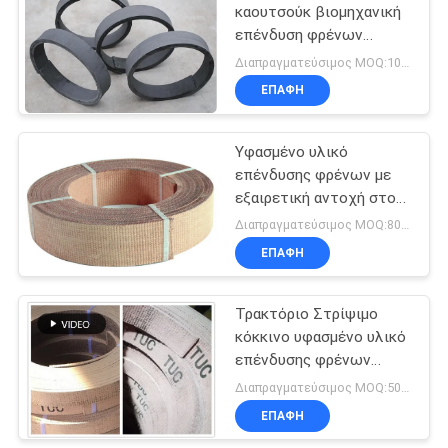
καουτσούκ βιομηχανική
επένδυση φρένων
10
απαλλαγμένη από
Διαπραγματεύσιμος MOQ:1000 κλ
αμίαντο επένδυση
Στόλισμα
ΕΠΑΦΉ
φρένων
δαχτυλιδιών με
Υφασμένο υλικό
σφραγιδόλιθο
επένδυσης φρένων με
εξαιρετική αντοχή στο
λάδι
Διαπραγματεύσιμος MOQ:800 κλ
ΕΠΑΦΉ
17
Ελεύθερη
Τρακτόριο Στρίψιμο
κόκκινο υφασμένο υλικό
επένδυση φρένων
επένδυσης φρένων
αμιάντων
Συσκευή επένδυσης
Διαπραγματεύσιμος MOQ:500 κλ
φρένων Φρένο
ΕΠΑΦΉ