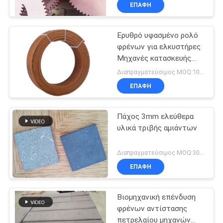
ΈΛΕΓΧΟΣ
ΕΠΑΦΉ
Ερυθρό υφασμένο ρολό
ΜΑΣ
25
φρένων για ελκυστήρες
ΕΛΆΤΕ
Μηχανές κατασκευής
Υφαμένος ρόλος
ΣΕ
πετρελαιοπηγών
Διαπραγματεύσιμος MOQ:1000 κλ
επένδυσης φρένων
ΕΠΑΦΉ
ΕΠΑΦΉ
ΜΕ
Πάχος 3mm ελεύθερα
υλικά τριβής αμιάντων
ΖΗΤΉΣΤΕ
34
ΈΝΑ
Διαπραγματεύσιμος MOQ:300 κομμάτια
Υλικό φραγμών
ΕΠΑΦΉ
ΑΠΌΣΠΑΣΜΑ
φρένων
Βιομηχανική επένδυση
SITEMAP
φρένων αντίστασης
πετρελαίου μηχανών