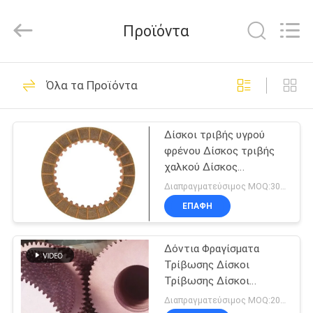
Zhengzhou
Kebona
Industry
Προϊόντα
Co.,
Ltd.
All
Rights
Reserved.
ΣΠΊΤΙ
42
Όλα τα Προϊόντα
Ρόλος επένδυσης
ΠΡΟΪΌΝΤΑ
φρένων
Δίσκοι τριβής υγρού
φρένου Δίσκος τριβής
ΠΕΡΊΠΟΥ
χαλκού Δίσκος
ΕΜΕΊΣ
μπρούντζου Συμπλέκτη
Διαπραγματεύσιμος MOQ:30 τεμάχια
Δίσκος φρένου
ΕΠΑΦΉ
23
ΓΎΡΟΣ
Επένδυση ρόλων
Δόντια Φραγίσματα
ΕΡΓΟΣΤΑΣΊΩΝ
Τρίβωσης Δίσκοι
φρένων
Τρίβωσης Δίσκοι
ΠΟΙΟΤΙΚΌΣ
Φραγίσματος
Διαπραγματεύσιμος MOQ:200 PC