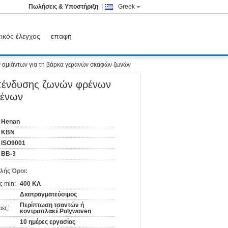
Πωλήσεις & Υποστήριξη
Greek
ικός έλεγχος
επαφή
 αμιάντων για τη βάρκα γερανών σκαφών ζωνών
πένδυσης ζωνών φρένων
ρένων
Henan
KBN
ISO9001
BB-3
λής Όροι:
ς min:
400 ΚΛ
Διαπραγματεύσιμος
Περίπτωση τσαντών ή
ιες:
κοντραπλακέ Polywoven
10 ημέρες εργασίας