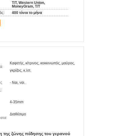
T/T, Western Union,
MoneyGram, T/T
άς:
400 τόνοι το μήνα
Καφετής, κίτρινος, κοκκινωπός, μαύρος,
ά:
γκρίζος, κ.λπ.
ς
- Ναι, ναι.
:
4-35mm
Διαθέσιμο
ατα:
της ζώνης πέδησης του γερανού