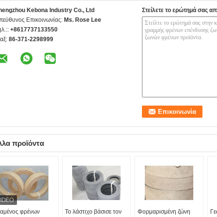
hengzhou Kebona Industry Co., Ltd
Στείλετε το ερώτημά σας απ
πεύθυνος Επικοινωνίας:
Ms. Rose Lee
ηλ.::
+8617737133550
αξ:
86-371-2298999
λλα προϊόντα
αμένος φρένων
Το λάστιχο βάσισε τον
Φορμαρισμένη ζώνη
Γε