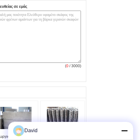
ευθείας σε εμάς
(
0
/ 3000)
David
ωργική φρένων
Τρακτικό γερανό πλοίο