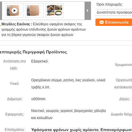
Όροι πληρωμής:
Δυνατότητα προσφορ
Επικοινωνία
Μεγάλες Εικόνας :
Ελεύθερο υφαμένο σκάφος της
γραμμής φρένων επένδυσης ζωνών φρένων αμιάντων
για τη βάρκα γερανών σκαφών ζωνών φρένων
επτομερής Περιγραφή Προϊόντος
Αντίσταση στο
Εξαιρετικό.
Χρωματιστ
λάδι:
Ορειχάλκινο σύρμα, ρητίνη, ίνες γυαλιού, υλικά
Οργανωτή
Υλικό:
τριβής κ.λπ.
κατασκευής
Διάμετρο:
≤600mm
Δάχος:
Ναυτικό, γεωργία, γερανοί, βιομηχανίες χάλυβα
Εφαρμογές:
Δωρεάν δείγμ
και καλωδίων
Υφάσματα φρένων χωρίς αμίαντο
Επαναμόρφωση 
Επισημαίνω:
,