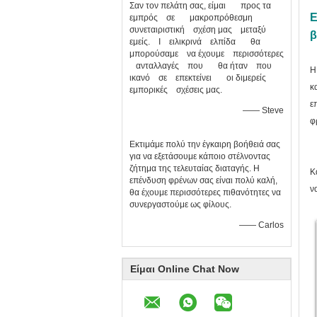
Σαν τον πελάτη σας, είμαι προς τα
Ε
εμπρός σε μακροπρόθεσμη
συνεταιριστική σχέση μας μεταξύ
β
εμείς. Ι ειλικρινά ελπίδα θα
μπορούσαμε να έχουμε περισσότερες
ανταλλαγές που θα ήταν που
Η
ικανό σε επεκτείνει οι διμερείς
κ
εμπορικές σχέσεις μας.
ε
—— Steve
φ
Εκτιμάμε πολύ την έγκαιρη βοήθειά σας
για να εξετάσουμε κάποιο στέλνοντας
ζήτημα της τελευταίας διαταγής. Η
Κ
επένδυση φρένων σας είναι πολύ καλή,
ν
θα έχουμε περισσότερες πιθανότητες να
συνεργαστούμε ως φίλους.
—— Carlos
Είμαι Online Chat Now