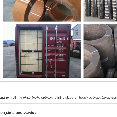
,
,
τικέτα:
relining υλικό ζωνών φρένων
relining εξάρτηση ζωνών φρένων
ζωνών φρέ
οιχεία επικοινωνίας