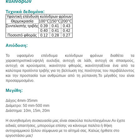
κυλίνδρων
Τεχνικά δεδομένα:
Υφαντική επένδυση κυλίνδρων φρένων
Θερμοκρασία
100°C
150°C
200°C
Συντελεστής τριβής
0.39
0.41
0.43
0.40
0.41
0.42
Ποσοστό φθοράς
0.12
0.28
0.27
Απόδοση:
Το υφασμένο επένδυμα κυλίνδρων φρένων διαθέτει τα
χαρακτηριστικά:
υψηλή ευελιξία, αντοχή σε λάδι, αντοχή σε σπασμούς,
αντοχή σε κρούσματα, ικανότητα φθοράς, ικανότητα
Είναι ένα από τα
καλύτερα προϊόντα τριβής για τη βελτίωση της ποιότητας του περιβάλλοντος
και την προστασία των ανθρώπων από τη ρύπανση.
Το μέγεθός του είναι
προσαρμοσμένο.
Μεγέθη:
Δάχος:4mm-35mm
Διάμετρο: 50 mm-500 mm
Διάστημα: 10m, 15m, 20m
Η συνηθισμένη συσκευασία μας είναι σακούλα πολυπλεγμένων.
Αν έχετε
ειδικές απαιτήσεις, μπορούμε επίσης να κάνουμε παλέτα ή θήκη
αντιγραμμικού ξύλου σύμφωνα με το αίτημά σας. Καλώς ήρθατε στο
εργοστάσιο μας!