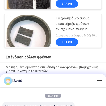
Φόρτιση Σκοτεινή
ΕΠΑΦΉ
Φραγίστη
Το χαλύβδινο σύρμα
υποστήριξε φρένων
ενισχυμένο πλέγμα
λαστιχένιο υλικό
Διαπραγματεύσιμος MOQ:1000 κλ
χάλυβα ρόλων
ΕΠΑΦΉ
φορμαρισμένο το
επένδυση
Επένδυση ρόλων φρένων
Μη υφαμένη αμίαντος επένδυση ρόλων φρένων βιομηχανική
για τα μηχανήματα σκαφών
David
Ανταλλακτικά Τρακτέρ Αυτοκινήτων Επένδυση Φρένων με
Χαλκό και Ορείχαλκο για Ταμπούρα Φρένων και Πέδιλα
Φρένων
1:14 PM
Viscose γυαλιού υλική ISO9001 ζωνών φρένων ινών
πιστοποίηση Relining