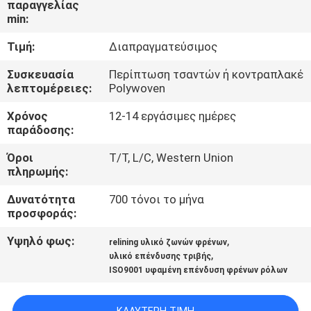
παραγγελίας
ΈΛΕΓΧΟΣ
min:
Τιμή:
Διαπραγματεύσιμος
ΜΑΣ
ΕΛΆΤΕ
Συσκευασία
Περίπτωση τσαντών ή κοντραπλακέ
λεπτομέρειες:
Polywoven
ΣΕ
Χρόνος
12-14 εργάσιμες ημέρες
ΕΠΑΦΉ
παράδοσης:
ΜΕ
Όροι
T/T, L/C, Western Union
πληρωμής:
ΖΗΤΉΣΤΕ
Δυνατότητα
700 τόνοι το μήνα
ΈΝΑ
προσφοράς:
ΑΠΌΣΠΑΣΜΑ
Υψηλό φως:
,
relining υλικό ζωνών φρένων
,
υλικό επένδυσης τριβής
ISO9001 υφαμένη επένδυση φρένων ρόλων
SITEMAP