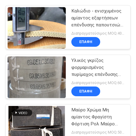
Καλώδιο - ενισχυμένος
αμίαντος εξαρτήσεων
επένδυσης παπουτσιών
φρένων ελεύθερος για
Διαπραγματεύσιμος MOQ:400 ΚΛ
τις πετρελαιοπηγές
ΕΠΑΦΉ
βαρούλκων
Υλικός γκρίζος
φορμαρισμένος
πυρίμαχος επένδυσης
φρένων αμιάντων
Διαπραγματεύσιμος MOQ:600 κλ
ελεύθερος εύκαμπτος
ΕΠΑΦΉ
Μαύρο Χρώμα Μη
αμίαντος Φραγίστη
Φόρτιση Ρολ Μαύρο
υφασμένο Φραγίστη
Διαπραγματεύσιμος MOQ:500 χιλιοστά