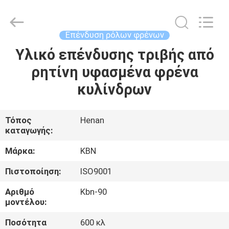
Zhengzhou
Kebona
Industry
Co.,
Ltd.
Επένδυση ρόλων φρένων
All
Rights
Reserved.
Υλικό επένδυσης τριβής από
ΣΠΊΤΙ
ρητίνη υφασμένα φρένα
ΠΡΟΪΌΝΤΑ
κυλίνδρων
ΠΕΡΊΠΟΥ
Τόπος
Henan
καταγωγής:
ΕΜΕΊΣ
Μάρκα:
KBN
ΓΎΡΟΣ
Πιστοποίηση:
ISO9001
ΕΡΓΟΣΤΑΣΊΩΝ
Αριθμό
Kbn-90
μοντέλου:
ΠΟΙΟΤΙΚΌΣ
Ποσότητα
600 κλ