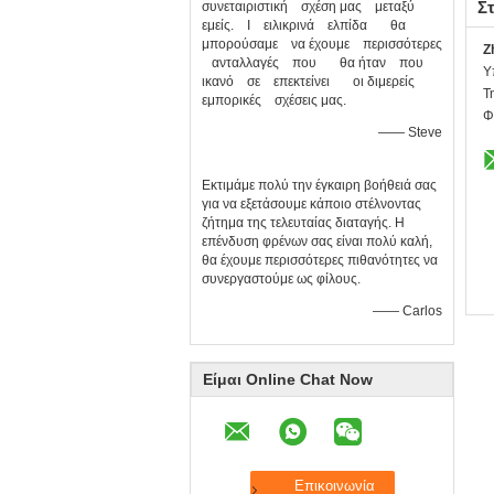
Στ
συνεταιριστική σχέση μας μεταξύ
εμείς. Ι ειλικρινά ελπίδα θα
μπορούσαμε να έχουμε περισσότερες
Z
ανταλλαγές που θα ήταν που
Υ
ικανό σε επεκτείνει οι διμερείς
Τ
εμπορικές σχέσεις μας.
Φ
—— Steve
Εκτιμάμε πολύ την έγκαιρη βοήθειά σας
για να εξετάσουμε κάποιο στέλνοντας
ζήτημα της τελευταίας διαταγής. Η
επένδυση φρένων σας είναι πολύ καλή,
θα έχουμε περισσότερες πιθανότητες να
συνεργαστούμε ως φίλους.
—— Carlos
Είμαι Online Chat Now