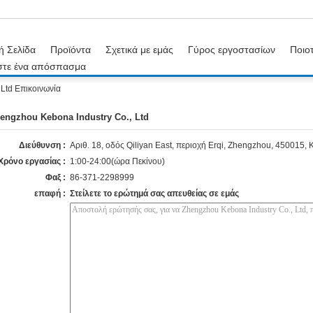
ή Σελίδα
Προϊόντα
Σχετικά με εμάς
Γύρος εργοστασίων
Ποιοτ
στε ένα απόσπασμα
Ltd Επικοινωνία
engzhou Kebona Industry Co., Ltd
Διεύθυνση :
Αριθ. 18, οδός Qiliyan East, περιοχή Erqi, Zhengzhou, 450015, 
Χρόνο εργασίας :
1:00-24:00(ώρα Πεκίνου)
Φαξ :
86-371-2298999
επαφή :
Στείλετε το ερώτημά σας απευθείας σε εμάς