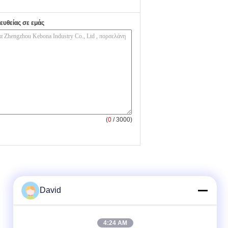
ευθείας σε εμάς
(
0
/ 3000)
David
4:24 AM