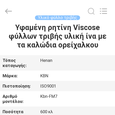
Zhengzhou
Kebona
Industry
Co.,
Ltd.
Υλικό φύλλο τριβής
All
Rights
Reserved.
Υφαμένη ρητίνη Viscose
ΣΠΊΤΙ
φύλλων τριβής υλική ίνα με
ΠΡΟΪΌΝΤΑ
τα καλώδια ορείχαλκου
ΠΕΡΊΠΟΥ
Τόπος
Henan
καταγωγής:
ΕΜΕΊΣ
Μάρκα:
KBN
ΓΎΡΟΣ
Πιστοποίηση:
ISO9001
ΕΡΓΟΣΤΑΣΊΩΝ
Αριθμό
Kbn-FM7
μοντέλου:
ΠΟΙΟΤΙΚΌΣ
Ποσότητα
600 κλ