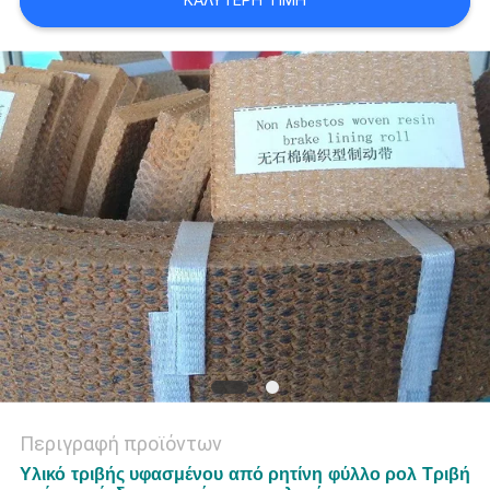
ΚΑΛΎΤΕΡΗ ΤΙΜΉ
PRIVACY
POLICY
Περιγραφή προϊόντων
Υλικό τριβής υφασμένου από ρητίνη φύλλο ρολ Τριβή