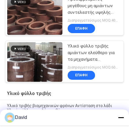
μεγέθους μη αμιάντων
συντελεστής υψηλής
τριβής τριβής υλικός
Διαπραγματεύσιμος MOQ:400 ΚΛ
ΕΠΑΦΉ
Υλικό φύλλο τριβής
αμιάντων ελεύθερο για
τα μηχανήματα
κατασκευής
Διαπραγματεύσιμος MOQ:600 κλ
ΕΠΑΦΉ
Υλικό φύλλο τριβής
Υλικό τριβής βιομηχανικών φρένων Αντίσταση στο λάδι
Υλικό φύλλου υψηλής τριβής
David
Υλική τριβή φύλλων τριβής τρακτέρ βαρούλκων βαρούλκων
που ευθυγραμμίζει την υψηλή αντοχή