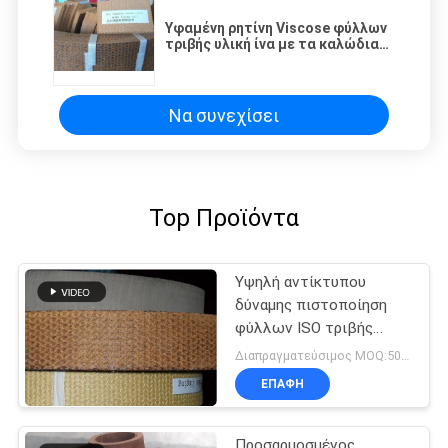
Υφαμένη ρητίνη Viscose φύλλων
τριβής υλική ίνα με τα καλώδια
ορείχαλκου
Να συνεχίσει
Top Προϊόντα
Υψηλή αντίκτυπου
δύναμης πιστοποίηση
φύλλων ISO τριβής
υλική
Διαπραγματεύσιμος MOQ:500 κλ
ΕΠΑΦΉ
Προσαρμοσμένος