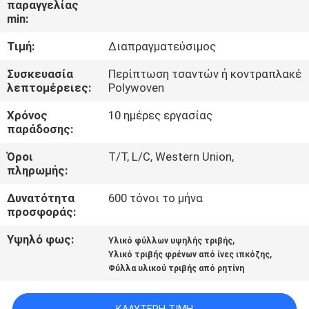
παραγγελίας
ΈΛΕΓΧΟΣ
min:
Τιμή:
Διαπραγματεύσιμος
ΜΑΣ
ΕΛΆΤΕ
Συσκευασία
Περίπτωση τσαντών ή κοντραπλακέ
λεπτομέρειες:
Polywoven
ΣΕ
Χρόνος
10 ημέρες εργασίας
ΕΠΑΦΉ
παράδοσης:
ΜΕ
Όροι
T/T, L/C, Western Union,
πληρωμής:
ΖΗΤΉΣΤΕ
Δυνατότητα
600 τόνοι το μήνα
ΈΝΑ
προσφοράς:
ΑΠΌΣΠΑΣΜΑ
Υψηλό φως:
,
Υλικό φύλλων υψηλής τριβής
,
Υλικό τριβής φρένων από ίνες ιπκόζης
Φύλλα υλικού τριβής από ρητίνη
SITEMAP