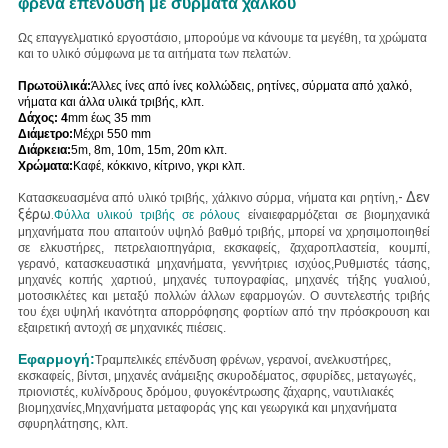
φρένα επένδυση με σύρματα χαλκού
Ως επαγγελματικό εργοστάσιο, μπορούμε να κάνουμε τα μεγέθη, τα χρώματα
και το υλικό σύμφωνα με τα αιτήματα των πελατών.
Πρωτοϋλικά:
Άλλες ίνες από ίνες κολλώδεις, ρητίνες, σύρματα από χαλκό,
νήματα και άλλα υλικά τριβής, κλπ.
Δάχος: 4
mm έως 35 mm
Διάμετρο:
Μέχρι 550 mm
Διάρκεια:
5m, 8m, 10m, 15m, 20m κλπ.
Χρώματα:
Καφέ, κόκκινο, κίτρινο, γκρι κλπ.
- Δεν
Κατασκευασμένα από υλικό τριβής, χάλκινο σύρμα, νήματα και ρητίνη,
ξέρω.
Φύλλα υλικού τριβής σε ρόλους
είναι
εφαρμόζεται σε βιομηχανικά
μηχανήματα που απαιτούν υψηλό βαθμό τριβής, μπορεί να χρησιμοποιηθεί
σε ελκυστήρες, πετρελαιοπηγάρια, εκσκαφείς, ζαχαροπλαστεία, κουμπί,
γερανό, κατασκευαστικά μηχανήματα, γεννήτριες ισχύος,Ρυθμιστές τάσης,
μηχανές κοπής χαρτιού, μηχανές τυπογραφίας, μηχανές τήξης γυαλιού,
μοτοσικλέτες και μεταξύ πολλών άλλων εφαρμογών.
Ο συντελεστής τριβής
του έχει υψηλή ικανότητα απορρόφησης φορτίων από την πρόσκρουση και
εξαιρετική αντοχή σε μηχανικές πιέσεις.
Εφαρμογή:
Τραμπελικές επένδυση φρένων, γερανοί, ανελκυστήρες,
εκσκαφείς, βίντσι, μηχανές ανάμειξης σκυροδέματος, σφυρίδες, μεταγωγές,
πριονιστές, κυλίνδρους δρόμου, φυγοκέντρωσης ζάχαρης, ναυτιλιακές
βιομηχανίες,Μηχανήματα μεταφοράς γης και γεωργικά και μηχανήματα
σφυρηλάτησης, κλπ.