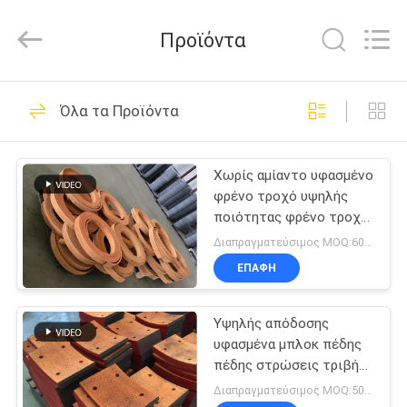
Zhengzhou
Kebona
Industry
Προϊόντα
Co.,
Ltd.
All
Rights
Reserved.
ΣΠΊΤΙ
42
Όλα τα Προϊόντα
Ρόλος επένδυσης
ΠΡΟΪΌΝΤΑ
φρένων
Χωρίς αμίαντο υφασμένο
φρένο τροχό υψηλής
ΠΕΡΊΠΟΥ
ποιότητας φρένο τροχό
ΕΜΕΊΣ
τροχό στην καλύτερη
Διαπραγματεύσιμος MOQ:600 κλ
τιμή
ΕΠΑΦΉ
23
ΓΎΡΟΣ
Επένδυση ρόλων
Υψηλής απόδοσης
ΕΡΓΟΣΤΑΣΊΩΝ
υφασμένα μπλοκ πέδης
φρένων
πέδης στρώσεις τριβής
ΠΟΙΟΤΙΚΌΣ
υφασμένη επένδυση
Διαπραγματεύσιμος MOQ:50 PC