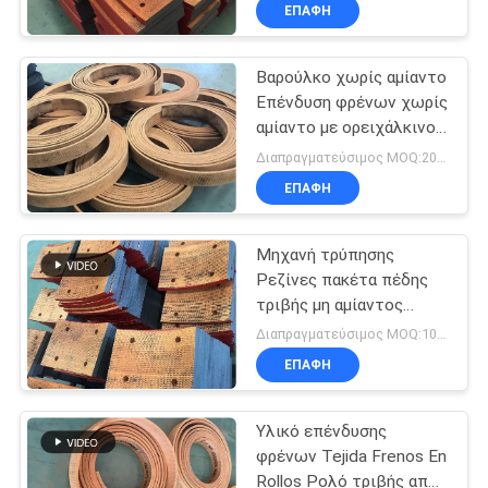
πέδης
ΈΛΕΓΧΟΣ
ΕΠΑΦΉ
Βαρούλκο χωρίς αμίαντο
ΜΑΣ
25
Επένδυση φρένων χωρίς
ΕΛΆΤΕ
αμίαντο με ορειχάλκινο
Υφαμένος ρόλος
ΣΕ
συρμάτινο βαρούλκο
Διαπραγματεύσιμος MOQ:20 ρόλοι
επένδυσης φρένων
υφασμένες επενδύσεις
ΕΠΑΦΉ
ΕΠΑΦΉ
φρένων
ΜΕ
Μηχανή τρύπησης
Ρεζίνες πακέτα πέδης
ΖΗΤΉΣΤΕ
τριβής μη αμίαντος
34
υφασμένα φρένα υλικό
ΈΝΑ
Διαπραγματεύσιμος MOQ:100 PC
μπλοκ
Υλικό φραγμών
ΕΠΑΦΉ
ΑΠΌΣΠΑΣΜΑ
φρένων
Υλικό επένδυσης
SITEMAP
φρένων Tejida Frenos En
Rollos Ρολό τριβής από