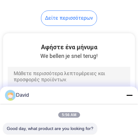
φρένων βιομηχανικών
οχημάτων
8
Δείτε περισσότερων
Υλικό φύλλο
τριβής
Αφήστε ένα μήνυμα
We bellen je snel terug!
11
Επένδυση ζωνών
David
φρένων
5:56 AM
Good day, what product are you looking for?