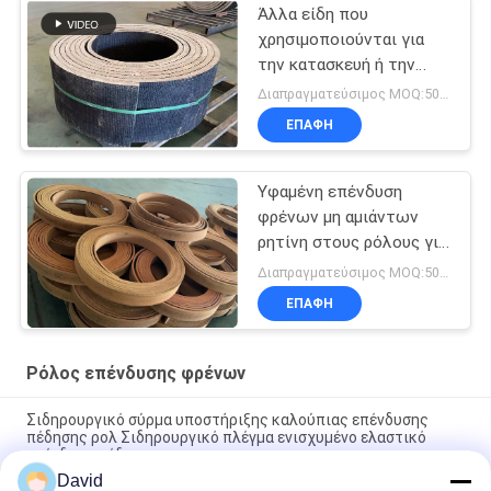
Άλλα είδη που
χρησιμοποιούνται για
την κατασκευή ή την
κατασκευή οχημάτων με
Διαπραγματεύσιμος MOQ:500 χιλιοστά
κινητήρα
ΕΠΑΦΉ
Υφαμένη επένδυση
φρένων μη αμιάντων
ρητίνη στους ρόλους για
το ρόλο επένδυσης
Διαπραγματεύσιμος MOQ:500 κλ
φρένων θαλασσίων
ΕΠΑΦΉ
βαρούλκων
Ρόλος επένδυσης φρένων
Σιδηρουργικό σύρμα υποστήριξης καλούπιας επένδυσης
πέδησης ρολ Σιδηρουργικό πλέγμα ενισχυμένο ελαστικό
επένδυση πέδησης
David