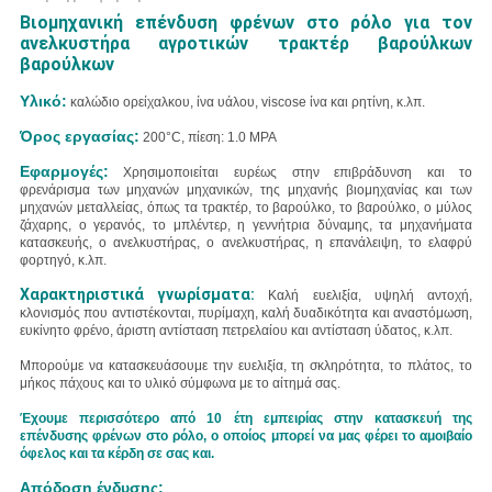
Βιομηχανική επένδυση φρένων στο ρόλο για τον
ανελκυστήρα αγροτικών τρακτέρ βαρούλκων
βαρούλκων
Υλικό:
καλώδιο ορείχαλκου, ίνα υάλου, viscose ίνα και ρητίνη, κ.λπ.
Όρος εργασίας:
200°C, πίεση: 1.0 MPA
Εφαρμογές:
Χρησιμοποιείται ευρέως στην επιβράδυνση και το
φρενάρισμα των μηχανών μηχανικών, της μηχανής βιομηχανίας και των
μηχανών μεταλλείας, όπως
τα τρακτέρ,
το βαρούλκο, το βαρούλκο, ο μύλος
ζάχαρης, ο γερανός, το μπλέντερ, η γεννήτρια δύναμης, τα μηχανήματα
κατασκευής, ο ανελκυστήρας, ο ανελκυστήρας, η επανάλειψη, το ελαφρύ
φορτηγό, κ.λπ.
Χαρακτηριστικά γνωρίσματα:
Καλή ευελιξία, υψηλή αντοχή,
κλονισμός που αντιστέκονται, πυρίμαχη, καλή δυαδικότητα και αναστόμωση,
ευκίνητο φρένο, άριστη αντίσταση πετρελαίου και αντίσταση ύδατος, κ.λπ.
Μπορούμε να κατασκευάσουμε την ευελιξία, τη σκληρότητα, το πλάτος, το
μήκος πάχους και το υλικό σύμφωνα με το αίτημά σας.
Έχουμε περισσότερο από 10 έτη εμπειρίας στην κατασκευή της
επένδυσης φρένων στο ρόλο, ο οποίος μπορεί να μας φέρει το αμοιβαίο
όφελος και τα κέρδη σε σας και.
Απόδοση ένδυσης: