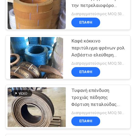
την πετρελαιοφόρο
περιοχή τρακτέρ
Διαπραγματεύσιμος MOQ:500 κλ
ανελκυστήρων γερανών
ΕΠΑΦΉ
θαλασσίων βαρούλκων
Καφέ κόκκινο
περιτύλιγμα φρένων ρολ
Ασβέστιο ελεύθερη
χρήση σε ελκυστήρες
Διαπραγματεύσιμος MOQ:500 κλ
αλεξίπτωτου
ΕΠΑΦΉ
Τυφανή επένδυση
τροχιάς πέδησης
Φόρτιση πεταλούδας
πέδησης με πεταλούδα
Διαπραγματεύσιμος MOQ:500 χιλιοστά
πεταλούδας πέδησης
ΕΠΑΦΉ
από χαλκό αμίαντου