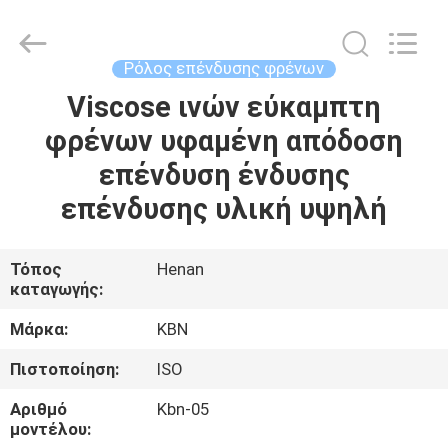
Zhengzhou
Kebona
Industry
Co.,
Ltd.
Ρόλος επένδυσης φρένων
All
Rights
Reserved.
Viscose ινών εύκαμπτη
ΣΠΊΤΙ
φρένων υφαμένη απόδοση
ΠΡΟΪΌΝΤΑ
επένδυση ένδυσης
επένδυσης υλική υψηλή
ΠΕΡΊΠΟΥ
ΕΜΕΊΣ
Τόπος
Henan
καταγωγής:
ΓΎΡΟΣ
Μάρκα:
KBN
ΕΡΓΟΣΤΑΣΊΩΝ
Πιστοποίηση:
ISO
Αριθμό
Kbn-05
ΠΟΙΟΤΙΚΌΣ
μοντέλου: