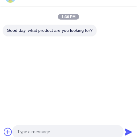
High Temperature Range -40C To 300C Brake Lining Roll with
ISO9001 Certification and 2mm Thickness
1:36 PM
Automotive Brake System Friction Roll 100mm Width for
Smooth and Braking Experience
Good day, what product are you looking for?
Λαϊκή κατηγορία
Όλα
Ρόλος Επένδυσης 
Επένδυση Ρόλων 
Φρένων
Φρένων
Υφαμένος Ρόλος 
Υλικό Φραγμών 
Επένδυσης Φρένων
Φρένων
Υφαμένο Υλικό 
Βιομηχανική 
Επένδυσης Φρένων
Επένδυση Φρένων
Στόλισμα 
Ελεύθερη Επένδυση 
Δαχτυλιδιών Με 
Φρένων Αμιάντων
Σφραγιδόλιθο
Αίτηση κράτησης