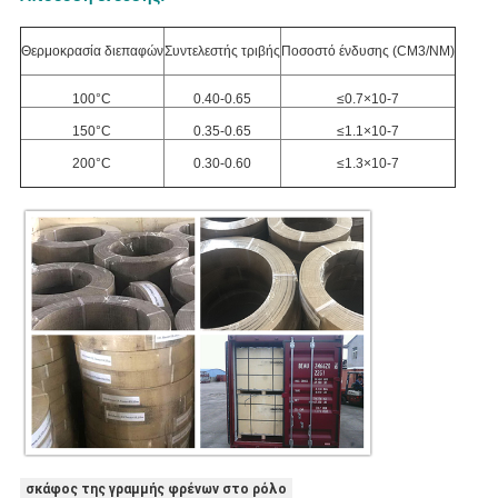
Θερμοκρασία διεπαφών
Συντελεστής τριβής
Ποσοστό ένδυσης (CM3/NM)
100°C
0.40-0.65
≤0.7×10-7
150°C
0.35-0.65
≤1.1×10-7
200°C
0.30-0.60
≤1.3×10-7
σκάφος της γραμμής φρένων στο ρόλο