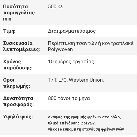
ΈΛΕΓΧΟΣ
Ποσότητα
500 κλ
παραγγελίας
min:
ΜΑΣ
Τιμή:
Διαπραγματεύσιμος
ΕΛΆΤΕ
ΣΕ
Συσκευασία
Περίπτωση τσαντών ή κοντραπλακέ
λεπτομέρειες:
Polywoven
ΕΠΑΦΉ
Χρόνος
10 ημέρες εργασίας
ΜΕ
παράδοσης:
Όροι
T/T, L/C, Western Union,
ΖΗΤΉΣΤΕ
πληρωμής:
ΈΝΑ
Δυνατότητα
800 τόνοι το μήνα
ΑΠΌΣΠΑΣΜΑ
προσφοράς:
Υψηλό φως:
,
σκάφος της γραμμής φρένων στο ρόλο
,
SITEMAP
υλικό επένδυσης φρένων
viscose εύκαμπτη επένδυση φρένων ινών