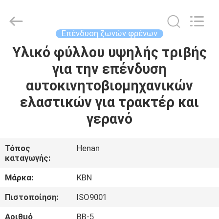
Zhengzhou
Kebona
Industry
Co.,
Ltd.
Επένδυση ζωνών φρένων
All
Rights
Reserved.
Υλικό φύλλου υψηλής τριβής
ΣΠΊΤΙ
για την επένδυση
ΠΡΟΪΌΝΤΑ
αυτοκινητοβιομηχανικών
ελαστικών για τρακτέρ και
ΠΕΡΊΠΟΥ
γερανό
ΕΜΕΊΣ
Τόπος
Henan
καταγωγής:
ΓΎΡΟΣ
ΕΡΓΟΣΤΑΣΊΩΝ
Μάρκα:
KBN
Πιστοποίηση:
ISO9001
ΠΟΙΟΤΙΚΌΣ
Αριθμό
BB-5