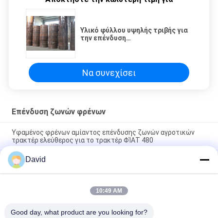
Υλικό φύλλου υψηλής τριβής για
την επένδυση
αυτοκινητοβιομηχανικών
ελαστικών για τρακτέρ και
γερανό
Να συνεχίσει
Επένδυση ζωνών φρένων
Υφαμένος φρένων αμίαντος επένδυσης ζωνών αγροτικών
τρακτέρ ελεύθερος για το τρακτέρ ΦΊΑΤ 480
David
Το λάστιχο βάσισε τον εύκαμπτο φρένων ρόλο επένδυσης
φρένων ζωνών φορμαρισμένο επένδυση για τη ζώνη φρένων
Φορμαρισμένη ζώνη φρένων που ευθυγραμμίζει τις
10:49 AM
εύκαμπτες φορμαρισμένες επενδύσεις φρένων για τη ζώνη
φρένων
Good day, what product are you looking for?