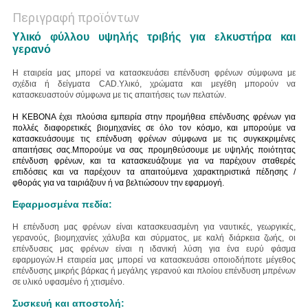
Περιγραφή προϊόντων
Υλικό φύλλου υψηλής τριβής για ελκυστήρα και
γερανό
Η εταιρεία μας μπορεί να κατασκευάσει επένδυση φρένων σύμφωνα με
σχέδια ή δείγματα CAD.
Υλικό, χρώματα και μεγέθη μπορούν να
κατασκευαστούν σύμφωνα με τις απαιτήσεις των πελατών.
Η KEBONA έχει πλούσια εμπειρία στην προμήθεια επένδυσης φρένων για
πολλές διαφορετικές βιομηχανίες σε όλο τον κόσμο, και μπορούμε να
κατασκευάσουμε τις επένδυση φρένων σύμφωνα με τις συγκεκριμένες
απαιτήσεις σας.Μπορούμε να σας προμηθεύσουμε με υψηλής ποιότητας
επένδυση φρένων, και τα κατασκευάζουμε για να παρέχουν σταθερές
επιδόσεις και να παρέχουν τα απαιτούμενα χαρακτηριστικά πέδησης /
φθοράς για να ταιριάζουν ή να βελτιώσουν την εφαρμογή.
Εφαρμοσμένα πεδία:
Η επένδυση μας φρένων είναι κατασκευασμένη για ναυτικές, γεωργικές,
γερανούς, βιομηχανίες χάλυβα και σύρματος, με καλή διάρκεια ζωής, οι
επένδυσεις μας φρένων είναι η ιδανική λύση για ένα ευρύ φάσμα
εφαρμογών.
Η εταιρεία μας μπορεί να κατασκευάσει οποιοδήποτε μέγεθος
επένδυσης μικρής βάρκας ή μεγάλης γερανού και πλοίου επένδυση μπρένων
σε υλικό υφασμένο ή χτισμένο.
Συσκευή και αποστολή: