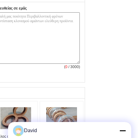
ευθείας σε εμάς
(
0
/ 3000)
David
λος φρένων ρητίνης
Ρόλος φρένων