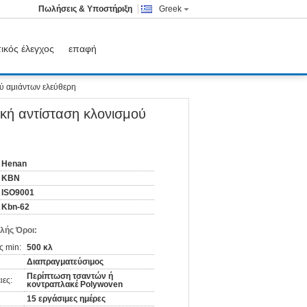
Πωλήσεις & Υποστήριξη
Greek
ικός έλεγχος
επαφή
ύ αμιάντων ελεύθερη
κή αντίσταση κλονισμού
Henan
KBN
ISO9001
Kbn-62
λής Όροι:
ς min:
500 κλ
Διαπραγματεύσιμος
Περίπτωση τσαντών ή
ιες:
κοντραπλακέ Polywoven
15 εργάσιμες ημέρες