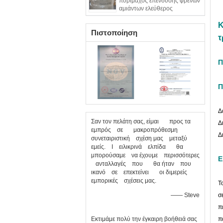
πυρίμαχος επένδυσης φρένων
αμιάντων ελεύθερος
εύκαμπτος
Κ
Πιστοποίηση
τ
Π
Π
Δ
Σαν τον πελάτη σας, είμαι προς τα
Δ
εμπρός σε μακροπρόθεσμη
Δ
συνεταιριστική σχέση μας μεταξύ
εμείς. Ι ειλικρινά ελπίδα θα
μπορούσαμε να έχουμε περισσότερες
Ε
ανταλλαγές που θα ήταν που
ικανό σε επεκτείνει οι διμερείς
εμπορικές σχέσεις μας.
Τ
—— Steve
σ
π
Εκτιμάμε πολύ την έγκαιρη βοήθειά σας
π