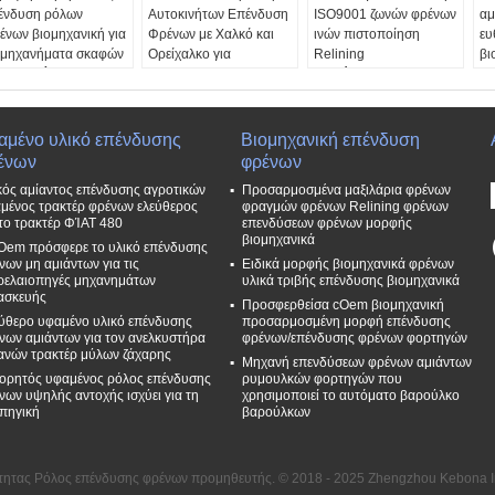
ένδυση ρόλων
Αυτοκινήτων Επένδυση
ISO9001 ζωνών φρένων
αμ
ένων βιομηχανική για
Φρένων με Χαλκό και
ινών πιστοποίηση
ευ
 μηχανήματα σκαφών
Ορείχαλκο για
Relining
βι
αρμογή:
Ταμπούρα Φρένων και
Υλικό:
Καλωδίων,
επ
ομηχανικό σύστημα
Πέδιλα Φρένων
ρητίνης, ίνας υάλου και
επ
ένων
Αντίσταση στο λάδι:
viscose ορείχαλκου ίνα,
Ο
ρεάν δείγματα:
Εξαιρετική
κ.λπ.
κα
αμένο υλικό επένδυσης
Βιομηχανική επένδυση
αθέσιμος
αντοχή στην φθορά:
Δωρεάν δείγματα:
Απ
ένων
φρένων
τρελαϊκή αντίσταση:
Εξαιρετικό.
Διαθέσιμο
Εξ
κός αμίαντος επένδυσης αγροτικών
Προσαρμοσμένα μαξιλάρια φρένων
οχος
Λιμένας FOB:
Qingdao,
Αντίσταση στο λάδι:
Χ
μένος τρακτέρ φρένων ελεύθερος
φραγμών φρένων Relining φρένων
ωματιστά:
Μαύρος,
Σαγκάη
Εξαιρετικό.
σύ
 το τρακτέρ ΦΊΑΤ 480
επενδύσεων φρένων μορφής
φετής, κοκκινωπός,
Υλικό:
Σύρμα
Χρώματα:
Μαύρος,
Δω
βιομηχανικά
Oem πρόσφερε το υλικό επένδυσης
ρίζος, κ.λπ.
ορείχαλκου, ρητίνη, ίνες
καφετής, κοκκινωπός,
Δι
νων μη αμιάντων για τις
Ειδικά μορφής βιομηχανικά φρένων
γυαλιού και ίνες
γκρίζος, κ.λπ.
ρελαιοπηγές μηχανημάτων
υλικά τριβής επένδυσης βιομηχανικά
βισκόζης κ.λπ
ασκευής
Προσφερθείσα cOem βιομηχανική
ύθερο υφαμένο υλικό επένδυσης
προσαρμοσμένη μορφή επένδυσης
νων αμιάντων για τον ανελκυστήρα
φρένων/επένδυσης φρένων φορτηγών
ανών τρακτέρ μύλων ζάχαρης
Μηχανή επενδύσεων φρένων αμιάντων
ορητός υφαμένος ρόλος επένδυσης
ρυμουλκών φορτηγών που
νων υψηλής αντοχής ισχύει για τη
χρησιμοποιεί το αυτόματο βαρούλκο
πηγική
βαρούλκων
τητας Ρόλος επένδυσης φρένων προμηθευτής. © 2018 - 2025 Zhengzhou Kebona Indu