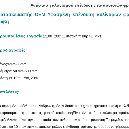
Αντίσταση κλονισμού επένδυσης παπουτσιών φ
ατασκευαστής OEM Υφασμένη επένδυση κυλίνδρων φρέ
ριβή
ροϋποθέσεις εργασίας:
100~200°C, στατική πίεση: 4,0 MPa.
ροδιαγραφές:
άχος:4mm-35mm
ιάμετρο: 50 mm-500 mm
ιάστημα: 10m, 15m, 20m
κτελέσεις:
ο υφασμένο επένδυμα κυλίνδρων φρένων διαθέτει τα χαρακτηριστικά:
υψηλή ευελιξ
ε κρούσματα, φορητότητα, φυσική κατάσταση
Είναι ένα από τα καλύτερα προϊόν
εριβάλλοντος και την προστασία των ανθρώπων από τη ρύπανση.
Το μέγεθός το
άνω από 10 ετών στην κατασκευή ρολών επένδυσης φρένων, μπορούμε να φέρουμε αμ