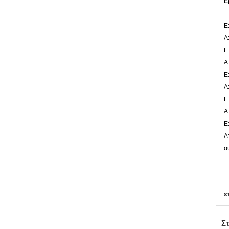
Ε
Ε
Α
Ε
Α
Ε
Α
Ε
Α
Ε
Α
α
ε
Στ