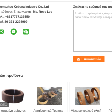
hengzhou Kebona Industry Co., Ltd
Στείλετε το ερώτημά σας απ
πεύθυνος Επικοινωνίας:
Ms. Rose Lee
ηλ.::
+8617737133550
αξ:
86-371-2298999
λλα προϊόντα
 υφαμένη αμίαντος
Ανταλλακτικά Τρακτέρ
Viscose γυαλιού υλική
Ρό