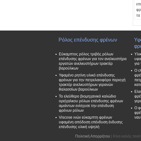
επ
φρ
τα
Εφ
Βι
φρ
Δω
Ρόλος επένδυσης φρένων
Υφ
Δι
φρ
Πε
Εύκαμπτος ρόλος τριβής ρόλων
Υλι
Εξ
επένδυσης φρένων για τον ανελκυστήρα
υφα
Χρ
εργατών ανελκυστήρων τρακτέρ
για
κα
βαρούλκων
Ο c
γκ
Υφαμένο ρητίνη υλικό επένδυσης
φρέ
φρένων για την πετρελαιοφόρο περιοχή
πετ
τρακτέρ ανελκυστήρων γερανών
κατ
θαλασσίων βαρούλκων
Ελε
Το ελεύθερο βιομηχανικό καλώδιο
φρέ
ορείχαλκου ρόλων επένδυσης φρένων
γερ
αμιάντων ενίσχυσε την επένδυση
Ο φ
φρένων ρόλων
φρέ
Viscose ινών εύκαμπτη φρένων
ναυ
υφαμένη απόδοση επένδυση ένδυσης
επένδυσης υλική υψηλή
Πολιτική Απορρήτου
| Κίνα καλός ποιό