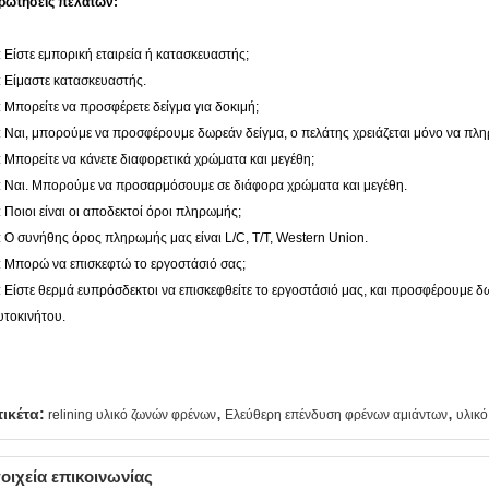
ρωτήσεις πελατών:
: Είστε εμπορική εταιρεία ή κατασκευαστής;
: Είμαστε κατασκευαστής.
: Μπορείτε να προσφέρετε δείγμα για δοκιμή;
: Ναι, μπορούμε να προσφέρουμε δωρεάν δείγμα, ο πελάτης χρειάζεται μόνο να πλ
: Μπορείτε να κάνετε διαφορετικά χρώματα και μεγέθη;
: Ναι. Μπορούμε να προσαρμόσουμε σε διάφορα χρώματα και μεγέθη.
: Ποιοι είναι οι αποδεκτοί όροι πληρωμής;
: Ο συνήθης όρος πληρωμής μας είναι L/C, T/T, Western Union.
: Μπορώ να επισκεφτώ το εργοστάσιό σας;
: Είστε θερμά ευπρόσδεκτοι να επισκεφθείτε το εργοστάσιό μας, και προσφέρουμε 
υτοκινήτου.
,
,
τικέτα:
relining υλικό ζωνών φρένων
Ελεύθερη επένδυση φρένων αμιάντων
υλικό
οιχεία επικοινωνίας