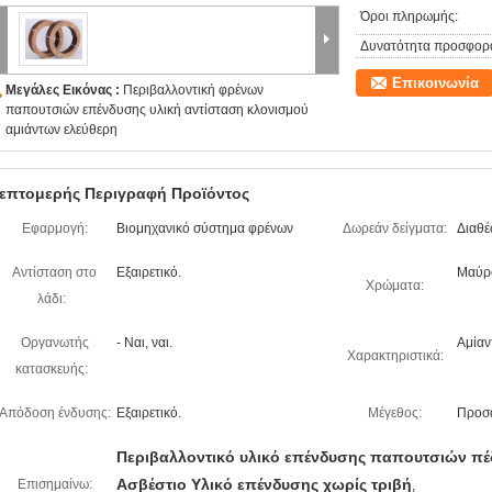
Όροι πληρωμής:
Δυνατότητα προσφορ
Επικοινωνία
Μεγάλες Εικόνας :
Περιβαλλοντική φρένων
παπουτσιών επένδυσης υλική αντίσταση κλονισμού
αμιάντων ελεύθερη
επτομερής Περιγραφή Προϊόντος
Εφαρμογή:
Βιομηχανικό σύστημα φρένων
Δωρεάν δείγματα:
Διαθέ
Αντίσταση στο
Εξαιρετικό.
Μαύρο
Χρώματα:
λάδι:
Οργανωτής
- Ναι, ναι.
Αμίαν
Χαρακτηριστικά:
κατασκευής:
Απόδοση ένδυσης:
Εξαιρετικό.
Μέγεθος:
Προσ
Περιβαλλοντικό υλικό επένδυσης παπουτσιών π
Ασβέστιο Υλικό επένδυσης χωρίς τριβή
Επισημαίνω:
,