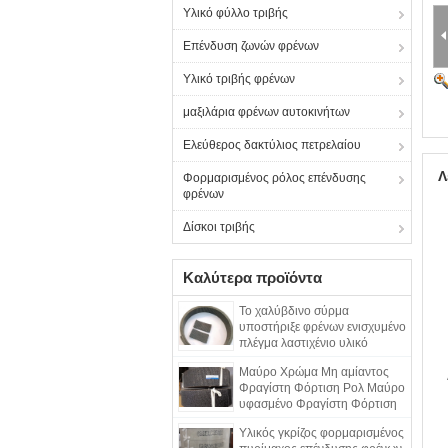
Υλικό φύλλο τριβής
Επένδυση ζωνών φρένων
Υλικό τριβής φρένων
μαξιλάρια φρένων αυτοκινήτων
Ελεύθερος δακτύλιος πετρελαίου
Λ
Φορμαρισμένος ρόλος επένδυσης
φρένων
Δίσκοι τριβής
Καλύτερα προϊόντα
Το χαλύβδινο σύρμα
υποστήριξε φρένων ενισχυμένο
πλέγμα λαστιχένιο υλικό
χάλυβα ρόλων φορμαρισμένο
Μαύρο Χρώμα Μη αμίαντος
το επένδυση
Φραγίστη Φόρτιση Ρολ Μαύρο
υφασμένο Φραγίστη Φόρτιση
Σκοτεινή Φραγίστη
Υλικός γκρίζος φορμαρισμένος