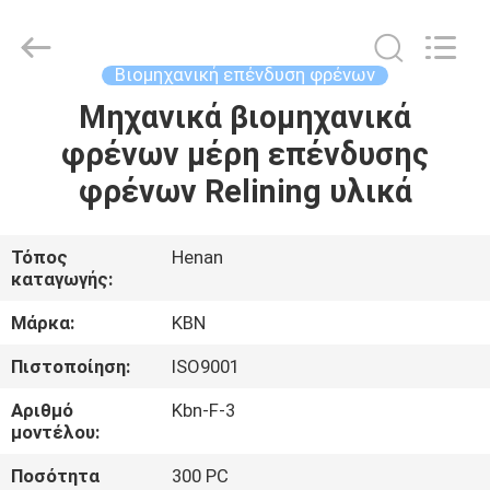
Zhengzhou
Kebona
Industry
Co.,
Ltd.
Βιομηχανική επένδυση φρένων
All
Rights
Reserved.
Μηχανικά βιομηχανικά
ΣΠΊΤΙ
φρένων μέρη επένδυσης
ΠΡΟΪΌΝΤΑ
φρένων Relining υλικά
ΠΕΡΊΠΟΥ
Τόπος
Henan
καταγωγής:
ΕΜΕΊΣ
Μάρκα:
KBN
ΓΎΡΟΣ
Πιστοποίηση:
ISO9001
ΕΡΓΟΣΤΑΣΊΩΝ
Αριθμό
Kbn-F-3
μοντέλου:
ΠΟΙΟΤΙΚΌΣ
Ποσότητα
300 PC