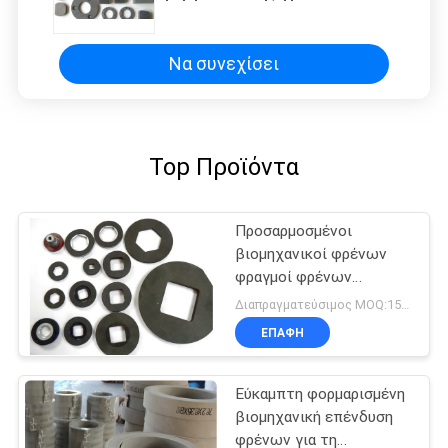
υλικά
Να συνεχίσει
Top Προϊόντα
Προσαρμοσμένοι
βιομηχανικοί φρένων
φραγμοί φρένων
παχυμετρικών διαβητών
Διαπραγματεύσιμος MOQ:150 PC
ευελιξίας επένδυσης
ΕΠΑΦΉ
υψηλοί
Εύκαμπτη φορμαρισμένη
βιομηχανική επένδυση
φρένων για τη