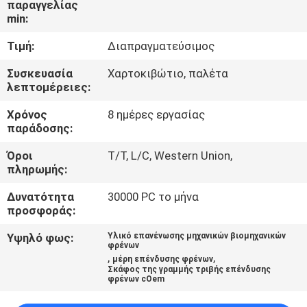
παραγγελίας
ΈΛΕΓΧΟΣ
min:
Τιμή:
Διαπραγματεύσιμος
ΜΑΣ
ΕΛΆΤΕ
Συσκευασία
Χαρτοκιβώτιο, παλέτα
λεπτομέρειες:
ΣΕ
Χρόνος
8 ημέρες εργασίας
ΕΠΑΦΉ
παράδοσης:
ΜΕ
Όροι
T/T, L/C, Western Union,
πληρωμής:
ΖΗΤΉΣΤΕ
Δυνατότητα
30000 PC το μήνα
ΈΝΑ
προσφοράς:
ΑΠΌΣΠΑΣΜΑ
Υψηλό φως:
Υλικό επανένωσης μηχανικών βιομηχανικών
φρένων
,
,
μέρη επένδυσης φρένων
Σκάφος της γραμμής τριβής επένδυσης
SITEMAP
φρένων cOem