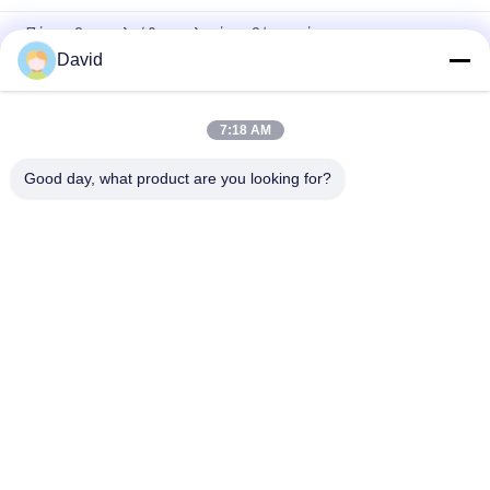
Πάχος 3mm ελεύθερα υλικά τριβής αμιάντων
David
Βιομηχανική επένδυση φρένων αντίστασης πετρελαίου
μηχανών Τύπου δύναμης
7:18 AM
Εύκαμπτα βιομηχανικά υλικά τριβής για τον ανελκυστήρα
γερανών ανελκυστήρων τρακτέρ βαρούλκων
Good day, what product are you looking for?
Λαϊκή κατηγορία
Όλα
Ρόλος Επένδυσης 
Επένδυση Ρόλων 
Φρένων
Φρένων
Υφαμένος Ρόλος 
Υλικό Φραγμών 
Επένδυσης Φρένων
Φρένων
Υφαμένο Υλικό 
Βιομηχανική 
Επένδυσης Φρένων
Επένδυση Φρένων
Στόλισμα 
Ελεύθερη Επένδυση 