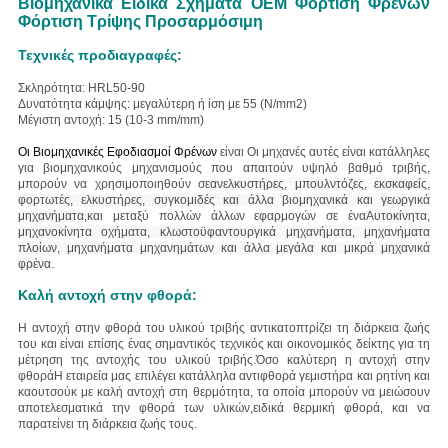
Βιομηχανικά Ειδικά Σχήματα OEM Φόρτιση Φρένων
Φόρτιση Τρίψης Προσαρμόσιμη
Τεχνικές προδιαγραφές:
Σκληρότητα: HRL50-90
Δυνατότητα κάμψης: μεγαλύτερη ή ίση με 55 (N/mm2)
Μέγιστη αντοχή: 15 (10-3 mm/mm)
Οι Βιομηχανικές Εφοδιασμοί Φρένων
είναι
Οι μηχανές αυτές είναι κατάλληλες
για βιομηχανικούς μηχανισμούς που απαιτούν υψηλό βαθμό τριβής,
μπορούν να χρησιμοποιηθούν σε
ανελκυστήρες, μπουλντόζες, εκσκαφείς,
φορτωτές, ελκυστήρες, συγκομιδές και άλλα βιομηχανικά και γεωργικά
μηχανήματα,
και μεταξύ πολλών άλλων εφαρμογών σε ένα
Αυτοκίνητα,
μηχανοκίνητα οχήματα, κλωστοϋφαντουργικά μηχανήματα, μηχανήματα
πλοίων, μηχανήματα μηχανημάτων και άλλα μεγάλα και μικρά μηχανικά
.
φρένα
Καλή αντοχή στην φθορά:
Η αντοχή στην φθορά του υλικού τριβής αντικατοπτρίζει τη διάρκεια ζωής
του και είναι επίσης ένας σημαντικός τεχνικός και οικονομικός δείκτης για τη
μέτρηση της αντοχής του υλικού τριβής.Όσο καλύτερη η αντοχή στην
φθοράΗ εταιρεία μας επιλέγει κατάλληλα αντιφθορά γεμιστήρα και ρητίνη και
καουτσούκ με καλή αντοχή στη θερμότητα, τα οποία μπορούν να μειώσουν
αποτελεσματικά την φθορά των υλικών,ειδικά θερμική φθορά, και να
παρατείνει τη διάρκεια ζωής τους.