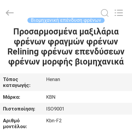
Zhengzhou
Kebona
Industry
Co.,
Ltd.
Βιομηχανική επένδυση φρένων
All
Rights
Reserved.
Προσαρμοσμένα μαξιλάρια
ΣΠΊΤΙ
φρένων φραγμών φρένων
ΠΡΟΪΌΝΤΑ
Relining φρένων επενδύσεων
φρένων μορφής βιομηχανικά
ΠΕΡΊΠΟΥ
ΕΜΕΊΣ
Τόπος
Henan
καταγωγής:
ΓΎΡΟΣ
Μάρκα:
KBN
ΕΡΓΟΣΤΑΣΊΩΝ
Πιστοποίηση:
ISO9001
Αριθμό
Kbn-F2
ΠΟΙΟΤΙΚΌΣ
μοντέλου: