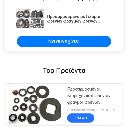
Προσαρμοσμένα μαξιλάρια
φρένων φραγμών φρένων
Relining φρένων επενδύσεων
φρένων μορφής βιομηχανικά
Να συνεχίσει
Top Προϊόντα
Προσαρμοσμένοι
βιομηχανικοί φρένων
φραγμοί φρένων
παχυμετρικών διαβητών
Διαπραγματεύσιμος MOQ:150 PC
ευελιξίας επένδυσης
ΕΠΑΦΉ
υψηλοί