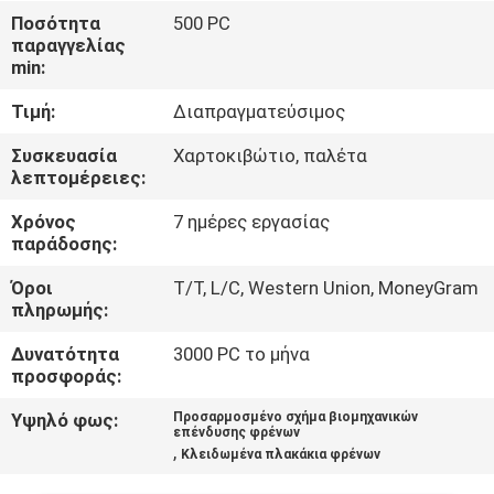
ΈΛΕΓΧΟΣ
Ποσότητα
500 PC
παραγγελίας
min:
ΜΑΣ
Τιμή:
Διαπραγματεύσιμος
ΕΛΆΤΕ
ΣΕ
Συσκευασία
Χαρτοκιβώτιο, παλέτα
λεπτομέρειες:
ΕΠΑΦΉ
Χρόνος
7 ημέρες εργασίας
ΜΕ
παράδοσης:
Όροι
T/T, L/C, Western Union, MoneyGram
ΖΗΤΉΣΤΕ
πληρωμής:
ΈΝΑ
Δυνατότητα
3000 PC το μήνα
ΑΠΌΣΠΑΣΜΑ
προσφοράς:
Υψηλό φως:
Προσαρμοσμένο σχήμα βιομηχανικών
επένδυσης φρένων
SITEMAP
,
Κλειδωμένα πλακάκια φρένων