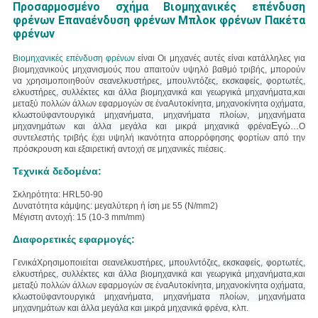
Προσαρμοσμένο σχήμα Βιομηχανικές επένδυση
φρένων Επαναένδυση φρένων Μπλοκ φρένων Πακέτα
φρένων
Βιομηχανικές επένδυση φρένων
είναι
Οι μηχανές αυτές είναι κατάλληλες για
βιομηχανικούς μηχανισμούς που απαιτούν υψηλό βαθμό τριβής, μπορούν
να χρησιμοποιηθούν σε
ανελκυστήρες, μπουλντόζες, εκσκαφείς, φορτωτές,
ελκυστήρες, συλλέκτες και άλλα βιομηχανικά και γεωργικά μηχανήματα,
και
μεταξύ πολλών άλλων εφαρμογών σε ένα
Αυτοκίνητα, μηχανοκίνητα οχήματα,
κλωστοϋφαντουργικά μηχανήματα, μηχανήματα πλοίων, μηχανήματα
Εγώ...
μηχανημάτων και άλλα μεγάλα και μικρά μηχανικά φρένα
Ο
συντελεστής τριβής έχει υψηλή ικανότητα απορρόφησης φορτίων από την
πρόσκρουση και εξαιρετική αντοχή σε μηχανικές πιέσεις.
Τεχνικά δεδομένα:
Σκληρότητα: HRL50-90
Δυνατότητα κάμψης: μεγαλύτερη ή ίση με 55 (N/mm2)
Μέγιστη αντοχή: 15 (10-3 mm/mm)
Διαφορετικές εφαρμογές:
Γενικά
Χρησιμοποιείται σε
ανελκυστήρες, μπουλντόζες, εκσκαφείς, φορτωτές,
ελκυστήρες, συλλέκτες και άλλα βιομηχανικά και γεωργικά μηχανήματα,
και
μεταξύ πολλών άλλων εφαρμογών σε ένα
Αυτοκίνητα, μηχανοκίνητα οχήματα,
κλωστοϋφαντουργικά μηχανήματα, μηχανήματα πλοίων, μηχανήματα
μηχανημάτων και άλλα μεγάλα και μικρά μηχανικά φρένα
, κλπ.