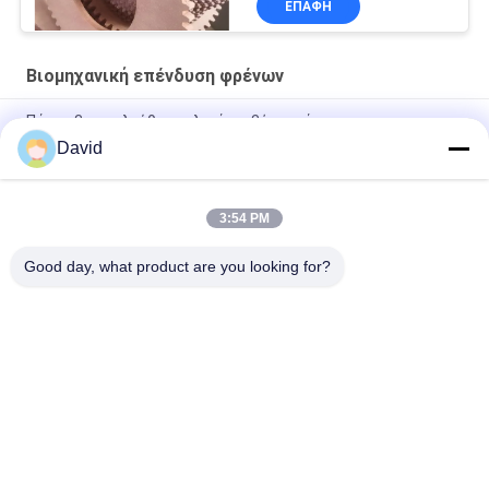
ΕΠΑΦΉ
τριβής
Βιομηχανική επένδυση φρένων
Πάχος 3mm ελεύθερα υλικά τριβής αμιάντων
David
Βιομηχανική επένδυση φρένων αντίστασης πετρελαίου
μηχανών Τύπου δύναμης
3:54 PM
Εύκαμπτα βιομηχανικά υλικά τριβής για τον ανελκυστήρα
γερανών ανελκυστήρων τρακτέρ βαρούλκων
Good day, what product are you looking for?
Λαϊκή κατηγορία
Όλα
Ρόλος Επένδυσης 
Επένδυση Ρόλων 
Φρένων
Φρένων
Υφαμένος Ρόλος 
Υλικό Φραγμών 
Επένδυσης Φρένων
Φρένων