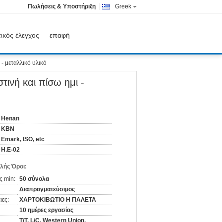
Πωλήσεις & Υποστήριξη
Greek
ικός έλεγχος
επαφή
- μεταλλικό υλικό
ινή και πίσω ημι -
Henan
KBN
Emark, ISO, etc
Η.Ε-02
λής Όροι:
ς min:
50 σύνολα
Διαπραγματεύσιμος
ιες:
ΧΑΡΤΟΚΙΒΩΤΙΟ Η ΠΑΛΕΤΑ
10 ημέρες εργασίας
T/T, L/C, Western Union,