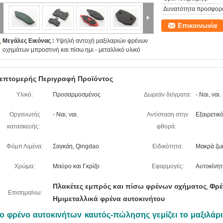
Δυνατότητα προσφορ
Επικοινωνία
Μεγάλες Εικόνας :
Υψηλή αντοχή μαξιλαριών φρένων
οχημάτων μπροστινή και πίσω ημι - μεταλλικό υλικό
επτομερής Περιγραφή Προϊόντος
Υλικό:
Προσαρμοσμένος
Δωρεάν δείγματα:
- Ναι, ναι.
Οργανωτής
- Ναι, ναι.
Αντίσταση στην
Εξαιρετικό
κατασκευής:
φθορά:
Φόμπ Λιμένα:
Σαγκάη, Qingdao
Ειδικότητα:
Μακρά ζω
Χρώμα:
Μαύρο και Γκρίζο
Εφαρμογές:
Αυτοκίνητ
Πλακέτες εμπρός και πίσω φρένων οχήματος
Φρέ
,
Επισημαίνω:
Ημιμεταλλικά φρένα αυτοκινήτου
ο φρένο αυτοκινήτων καυτός-πώλησης γεμίζει το μαξιλάρ