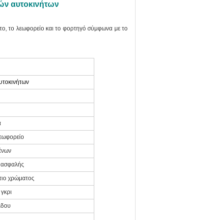
ών αυτοκινήτων
το, το λεωφορείο και το φορτηγό σύμφωνα με το
υτοκινήτων
α
λεωφορείο
ένων
 ασφαλής
τιο χρώματος
γκρι
έδου