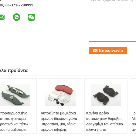
αξ:
86-371-2298999
λλα προϊόντα
 προσαρμοσμένο
Αυτοκίνητα μαξιλάρια
Κανένα φρένο
Το
ότυπο φρενάρει
φρένων δίσκων αγώνα
αυτοκινήτων θορύβου
Mi
ροστινό και πίσω
μπροστινά, μαξιλάρια
δεν γεμίζει τον οπίσθιο
αυ
ρος τα μαξιλάρια
φρένων υψηλής
άξονα για τα
αν
μία αντίσταση σκόνης
επίδοσης
αμερικανικά και
Ο