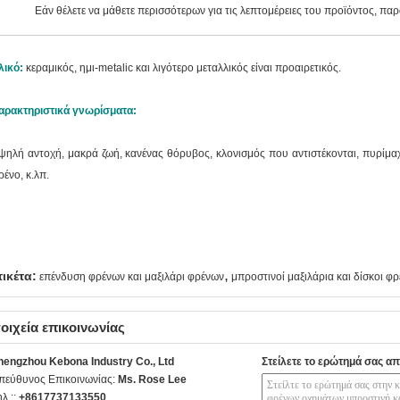
Εάν θέλετε να μάθετε περισσότερων για τις λεπτομέρειες του προϊόντος, π
λικό:
κεραμικός, ημι-metalic και λιγότερο μεταλλικός είναι προαιρετικός.
αρακτηριστικά γνωρίσματα:
ψηλή αντοχή, μακρά ζωή, κανένας θόρυβος, κλονισμός που αντιστέκονται, πυρίμα
ρένο, κ.λπ.
,
τικέτα:
επένδυση φρένων και μαξιλάρι φρένων
μπροστινοί μαξιλάρια και δίσκοι φ
οιχεία επικοινωνίας
hengzhou Kebona Industry Co., Ltd
Στείλετε το ερώτημά σας απ
πεύθυνος Επικοινωνίας:
Ms. Rose Lee
ηλ.::
+8617737133550