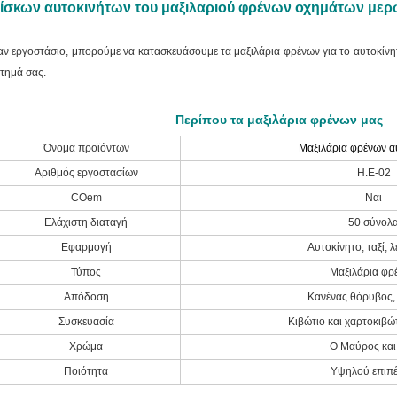
ίσκων αυτοκινήτων του μαξιλαριού φρένων οχημάτων μερ
αν εργοστάσιο, μπορούμε να κατασκευάσουμε τα μαξιλάρια φρένων για το αυτοκίνη
ίτημά σας.
Περίπου τα μαξιλάρια φρένων μας
Όνομα προϊόντων
Μαξιλάρια φρένων α
Αριθμός εργοστασίων
Η.Ε-02
COem
Ναι
Ελάχιστη διαταγή
50 σύνολ
Εφαρμογή
Αυτοκίνητο, ταξί, 
Τύπος
Μαξιλάρια φρ
Απόδοση
Κανένας θόρυβος,
Συσκευασία
Κιβώτιο και χαρτοκιβώ
Χρώμα
Ο Μαύρος και 
Ποιότητα
Υψηλού επιπ