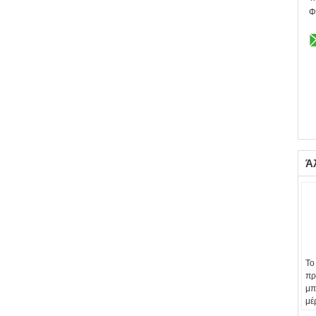
Φ
Ά
Το
πρ
μπ
μέ
κα