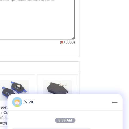
(
0
/ 3000)
David
 φρένο οχημάτων του
Το ουδέτερο φρένο
ni Cooper γεμίζει την
αυτοκινήτων γεμίζει το
τόματη άριστη
αυτόματο
8:39 AM
τοχή
τυποποιημένο μέγεθος
ργανωτής
πρώτης ύλης