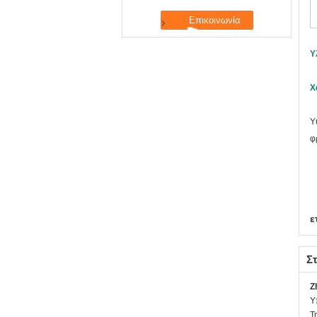
Υ
Χ
Υ
φ
ε
Στ
Z
Υ
Τ