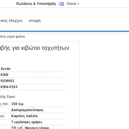
Πωλήσεις & Υποστήριξη
Greek
ικός έλεγχος
επαφή
λέκτη υγρό φρένο
ιβής για κιβώτιο ταχυτήτων
Χενάν
KBN
ISO9001
ΚΒΝ-F203
λής Όροι:
ς min:
150 τεμ
Διαπραγματεύσιμος
ιες:
Καρτόνι, παλέτα
7 εργάσιμες ημέρες
T/T, L/C, Western Union