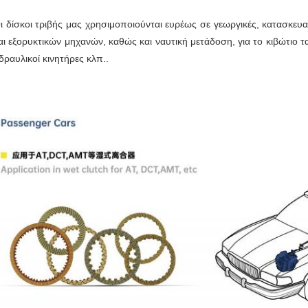
ι δίσκοι τριβής μας χρησιμοποιούνται ευρέως σε γεωργικές, κατασκευασ
αι εξορυκτικών μηχανών, καθώς και ναυτική μετάδοση, για το κιβώτιο 
δραυλικοί κινητήρες κλπ..
α προϊόντα αυτά χρησιμοποιούνται ευρέως σε γεωργικές, κατασκευαστικές, μεταχει
ηχανές εξόρυξης, καθώς και σε μηχανές μεταφοράς πλοίων, για το κιβώτιο ταχυτήτ
ινητήρες κλπ..