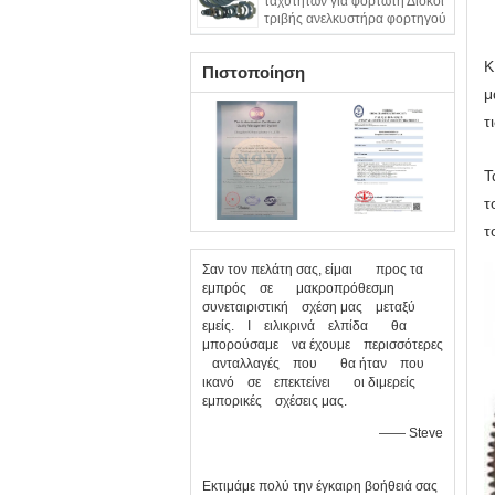
ταχυτήτων για φορτωτή Δίσκοι
τριβής ανελκυστήρα φορτηγού
Δίσκος επένδυσης φρένων
συμπλέκτη
Κ
Πιστοποίηση
μ
τ
Τ
τ
τ
Σαν τον πελάτη σας, είμαι προς τα
εμπρός σε μακροπρόθεσμη
συνεταιριστική σχέση μας μεταξύ
εμείς. Ι ειλικρινά ελπίδα θα
μπορούσαμε να έχουμε περισσότερες
ανταλλαγές που θα ήταν που
ικανό σε επεκτείνει οι διμερείς
εμπορικές σχέσεις μας.
—— Steve
Εκτιμάμε πολύ την έγκαιρη βοήθειά σας