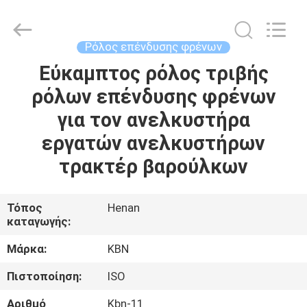
Zhengzhou
Kebona
Industry
Co.,
Ltd.
Ρόλος επένδυσης φρένων
All
Rights
Reserved.
Εύκαμπτος ρόλος τριβής
ΣΠΊΤΙ
ρόλων επένδυσης φρένων
ΠΡΟΪΌΝΤΑ
για τον ανελκυστήρα
εργατών ανελκυστήρων
ΠΕΡΊΠΟΥ
τρακτέρ βαρούλκων
ΕΜΕΊΣ
Τόπος
Henan
καταγωγής:
ΓΎΡΟΣ
ΕΡΓΟΣΤΑΣΊΩΝ
Μάρκα:
KBN
Πιστοποίηση:
ISO
ΠΟΙΟΤΙΚΌΣ
Αριθμό
Kbn-11