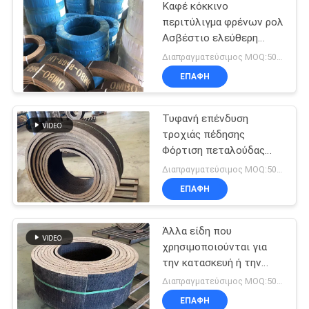
Καφέ κόκκινο
περιτύλιγμα φρένων ρολ
Ασβέστιο ελεύθερη
χρήση σε ελκυστήρες
Διαπραγματεύσιμος MOQ:500 κλ
αλεξίπτωτου
ΕΠΑΦΉ
Τυφανή επένδυση
τροχιάς πέδησης
Φόρτιση πεταλούδας
πέδησης με πεταλούδα
Διαπραγματεύσιμος MOQ:500 χιλιοστά
πεταλούδας πέδησης
ΕΠΑΦΉ
από χαλκό αμίαντου
Άλλα είδη που
χρησιμοποιούνται για
την κατασκευή ή την
κατασκευή οχημάτων με
Διαπραγματεύσιμος MOQ:500 χιλιοστά
κινητήρα
ΕΠΑΦΉ