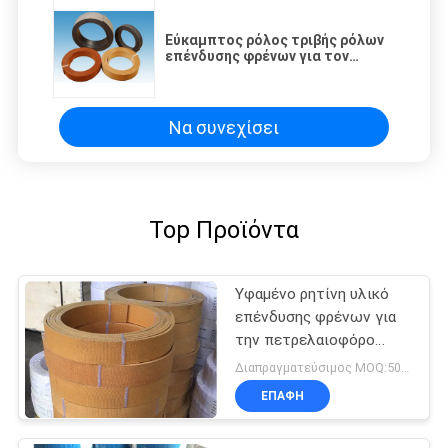
Εύκαμπτος ρόλος τριβής ρόλων
επένδυσης φρένων για τον
ανελκυστήρα εργατών
ανελκυστήρων τρακτέρ
βαρούλκων
Να συνεχίσει
Top Προϊόντα
Υφαμένο ρητίνη υλικό
επένδυσης φρένων για
την πετρελαιοφόρο
περιοχή τρακτέρ
Διαπραγματεύσιμος MOQ:500 κλ
ανελκυστήρων γερανών
ΕΠΑΦΉ
θαλασσίων βαρούλκων