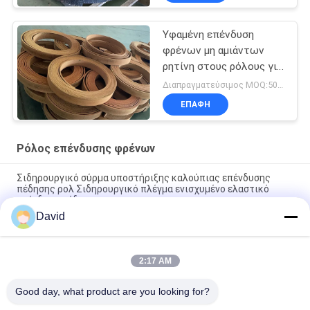
Υφαμένη επένδυση
φρένων μη αμιάντων
ρητίνη στους ρόλους για
το ρόλο επένδυσης
Διαπραγματεύσιμος MOQ:500 κλ
φρένων θαλασσίων
ΕΠΑΦΉ
βαρούλκων
Ρόλος επένδυσης φρένων
Σιδηρουργικό σύρμα υποστήριξης καλούπιας επένδυσης
πέδησης ρολ Σιδηρουργικό πλέγμα ενισχυμένο ελαστικό
επένδυση πέδησης
David
High Temperature Range -40C To 300C Brake Lining Roll with
ISO9001 Certification and 2mm Thickness
2:17 AM
Automotive Brake System Friction Roll 100mm Width for
Smooth and Braking Experience
Good day, what product are you looking for?