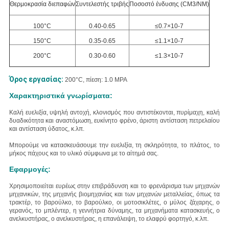
Θερμοκρασία διεπαφών
Συντελεστής τριβής
Ποσοστό ένδυσης (CM3/NM)
100°C
0.40-0.65
≤0.7×10-7
150°C
0.35-0.65
≤1.1×10-7
200°C
0.30-0.60
≤1.3×10-7
Όρος εργασίας:
200°C, πίεση: 1.0 MPA
Χαρακτηριστικά γνωρίσματα:
Καλή ευελιξία, υψηλή αντοχή, κλονισμός που αντιστέκονται, πυρίμαχη, καλή
δυαδικότητα και αναστόμωση, ευκίνητο φρένο, άριστη αντίσταση πετρελαίου
και αντίσταση ύδατος, κ.λπ.
Μπορούμε να κατασκευάσουμε την ευελιξία, τη σκληρότητα, το πλάτος, το
μήκος πάχους και το υλικό σύμφωνα με το αίτημά σας.
Εφαρμογές:
Χρησιμοποιείται ευρέως στην επιβράδυνση και το φρενάρισμα των μηχανών
μηχανικών, της μηχανής βιομηχανίας και των μηχανών μεταλλείας, όπως τα
τρακτέρ, το βαρούλκο, το βαρούλκο, οι μοτοσικλέτες, ο μύλος ζάχαρης, ο
γερανός, το μπλέντερ, η γεννήτρια δύναμης, τα μηχανήματα κατασκευής, ο
ανελκυστήρας, ο ανελκυστήρας, η επανάλειψη, το ελαφρύ φορτηγό, κ.λπ.