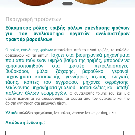
Περιγραφή προϊόντων
Εύκαμπτος ρόλος τριβής ρόλων επένδυσης φρένων
για τον ανελκυστήρα εργατών ανελκυστήρων
τρακτέρ βαρούλκων
Ο ρόλος επένδυσης φρένων
αποτελείται από το υλικό τριβής, το καλώδιο
Ισχύει στα βιομηχανικά μηχανήματα
ορείχαλκου και τη ρητίνη.
που απαιτούν έναν υψηλό βαθμό της τριβής, μπορούν να
χρησιμοποιηθούν στα τρακτέρ, πετρελαιοπηγές,
βυθοκόροι, μύλοι ζάχαρης, βαρούλκο, γερανοί,
μηχανήματα κατασκευής, γεννήτριες ισχύος, ελεγκτές
τάσης, κόπτες του εγγράφου, μηχανές σφράγισης,
λειώνοντας μηχανήματα γυαλιού, μοτοσικλέτες και μεταξύ
πολλών άλλων εφαρμογών.
Ο συντελεστής τριβής του έχει μια
υψηλή ικανότητα να απορροφήσει τα φορτία από τον αντίκτυπο και την
άριστη αντίσταση στη μηχανική πίεση.
Υλικό:
καλώδιο ορείχαλκου, ίνα υάλου, viscose ίνα και ρητίνη, κ.λπ.
Απόδοση ένδυσης: