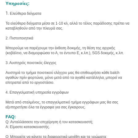
Υπηρεσίες:
1.
Ελεύθερα δείγματα
Τα ελεύθερα δείγματα μέσα σε 1-10 κλ, αλλά το τέλος παράδοσης πρέπει να
καταβληθούν από την πλευρά σας.
2. Πιστοποιητικά
Μπορούμε να παρέχουμε την έκθεση δοκιμής, τη θέση της αρχικής
(κοβάλτιο, να διαμορφώσει το Α, το έντυπο Ε, κ.λπ.), SGS δοκιμής, κ.λπ.
3. Αυστηρός ποιοτικός έλεγχος
Αυστηρά το τμήμα ποιοτικού ελέγχου μας θα επιθεωρήσει κάθε batch
αγαθών πρίν φορτώνει, μόνο μετά από τα αγαθά κατάλληλα, μπορεί να
επιτραπεί από το εργοστάσιο.
4. Επαγγελματική υπηρεσία εγγράφων
Μετά από σταλμένος, το επαγγελματικό τμήμα εγγράφων μας θα σας
εξυπηρετήσει όλα τα έγγραφα για σας έγκαιρους.
FAQ:
Q: Ανταλλάσσετε την επιχείρηση ή τον κατασκευαστή;
Α: Είμαστε κατασκευαστής.
Q: Μπορείτε να κάνετε τα διαφορετικά μεγέθη και τα χρώματα;