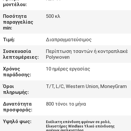
ΈΛΕΓΧΟΣ
μοντέλου:
Ποσότητα
500 κλ
ΜΑΣ
παραγγελίας
min:
ΕΛΆΤΕ
Τιμή:
Διαπραγματεύσιμος
ΣΕ
ΕΠΑΦΉ
Συσκευασία
Περίπτωση τσαντών ή κοντραπλακέ
λεπτομέρειες:
Polywoven
ΜΕ
Χρόνος
10 ημέρες εργασίας
παράδοσης:
ΖΗΤΉΣΤΕ
Όροι
T/T, L/C, Western Union, MoneyGram
ΈΝΑ
πληρωμής:
ΑΠΌΣΠΑΣΜΑ
Δυνατότητα
800 τόνοι το μήνα
προσφοράς:
SITEMAP
Υψηλό φως:
,
Ευέλικτη επένδυση φρένων σε ρολό
Ελκυστήρες Windlass Υλικό επένδυσης
φρένων ανελκυστήρα