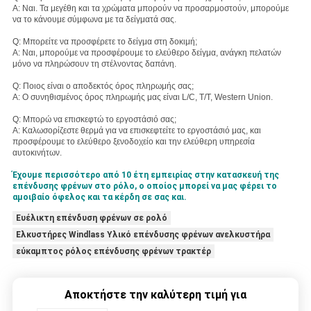
Α: Ναι. Τα μεγέθη και τα χρώματα μπορούν να προσαρμοστούν, μπορούμε
να το κάνουμε σύμφωνα με τα δείγματά σας.
Q: Μπορείτε να προσφέρετε το δείγμα στη δοκιμή;
Α: Ναι, μπορούμε να προσφέρουμε το ελεύθερο δείγμα, ανάγκη πελατών
μόνο να πληρώσουν τη στέλνοντας δαπάνη.
Q: Ποιος είναι ο αποδεκτός όρος πληρωμής σας;
Α: Ο συνηθισμένος όρος πληρωμής μας είναι L/C, T/T, Western Union.
Q: Μπορώ να επισκεφτώ το εργοστάσιό σας;
Α: Καλωσορίζεστε θερμά για να επισκεφτείτε το εργοστάσιό μας, και
προσφέρουμε το ελεύθερο ξενοδοχείο και την ελεύθερη υπηρεσία
αυτοκινήτων.
Έχουμε περισσότερο από 10 έτη εμπειρίας στην κατασκευή της
επένδυσης φρένων στο ρόλο, ο οποίος μπορεί να μας φέρει το
αμοιβαίο όφελος και τα κέρδη σε σας και.
Ευέλικτη επένδυση φρένων σε ρολό
Ελκυστήρες Windlass Υλικό επένδυσης φρένων ανελκυστήρα
εύκαμπτος ρόλος επένδυσης φρένων τρακτέρ
Αποκτήστε την καλύτερη τιμή για