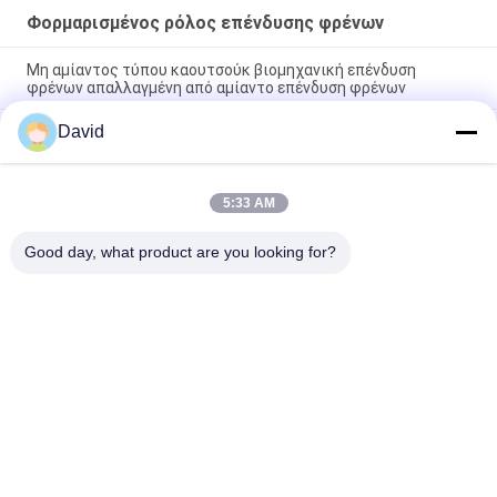
Φορμαρισμένος ρόλος επένδυσης φρένων
Μη αμίαντος τύπου καουτσούκ βιομηχανική επένδυση
φρένων απαλλαγμένη από αμίαντο επένδυση φρένων
David
Μη φορμαρισμένη αμίαντος φρένων επένδυσης υφαμένη
ρόλος τριβής επένδυσης υλική επένδυση φρένων αμιάντων
ελεύθερη
5:33 AM
Φορμαρισμένη υψηλή επίδοση φρένων επένδυση φρένων
επένδυσης φορμαρισμένη ρόλοι στους ρόλους
Good day, what product are you looking for?
Λαϊκή κατηγορία
Όλα
Ρόλος Επένδυσης 
Επένδυση Ρόλων 
Φρένων
Φρένων
Υφαμένος Ρόλος 
Υλικό Φραγμών 
Επένδυσης Φρένων
Φρένων
Υφαμένο Υλικό 
Βιομηχανική 