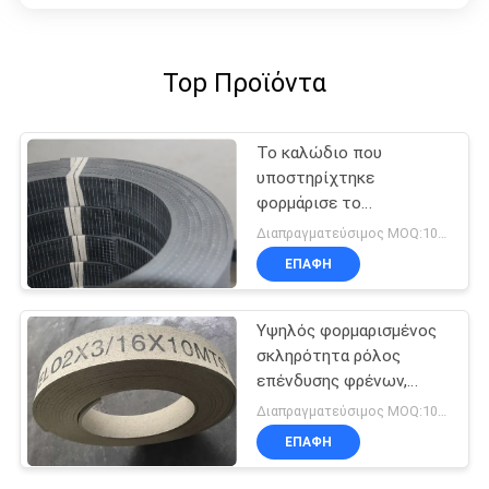
Top Προϊόντα
Το καλώδιο που
υποστηρίχτηκε
φορμάρισε το
λαστιχένιο υλικό
Διαπραγματεύσιμος MOQ:1000 κλ
επένδυσης φρένων με
ΕΠΑΦΉ
την υψηλή αντοχή
πλέγματος χάλυβα
Υψηλός φορμαρισμένος
σκληρότητα ρόλος
επένδυσης φρένων,
επένδυση φρένων
Διαπραγματεύσιμος MOQ:1000 κλ
βαρούλκων συνθετικού
ΕΠΑΦΉ
λάστιχου