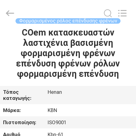
Zhengzhou
Kebona
Industry
Co.,
Ltd.
Φορμαρισμένος ρόλος επένδυσης φρένων
All
Rights
Reserved.
COem κατασκευαστών
ΣΠΊΤΙ
λαστιχένια βασισμένη
ΠΡΟΪΌΝΤΑ
φορμαρισμένη φρένων
επένδυση φρένων ρόλων
ΠΕΡΊΠΟΥ
φορμαρισμένη επένδυση
ΕΜΕΊΣ
Τόπος
Henan
καταγωγής:
ΓΎΡΟΣ
ΕΡΓΟΣΤΑΣΊΩΝ
Μάρκα:
KBN
Πιστοποίηση:
ISO9001
ΠΟΙΟΤΙΚΌΣ
Αριθμό
Kbn-61