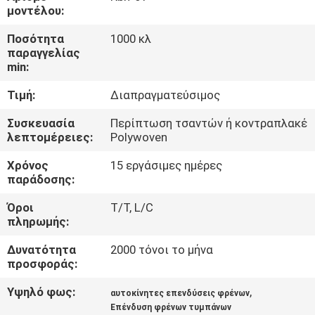
ΈΛΕΓΧΟΣ
μοντέλου:
Ποσότητα
1000 κλ
ΜΑΣ
παραγγελίας
min:
ΕΛΆΤΕ
Τιμή:
Διαπραγματεύσιμος
ΣΕ
ΕΠΑΦΉ
Συσκευασία
Περίπτωση τσαντών ή κοντραπλακέ
λεπτομέρειες:
Polywoven
ΜΕ
Χρόνος
15 εργάσιμες ημέρες
παράδοσης:
ΖΗΤΉΣΤΕ
Όροι
T/T, L/C
ΈΝΑ
πληρωμής:
ΑΠΌΣΠΑΣΜΑ
Δυνατότητα
2000 τόνοι το μήνα
προσφοράς:
SITEMAP
Υψηλό φως:
,
αυτοκίνητες επενδύσεις φρένων
Επένδυση φρένων τυμπάνων