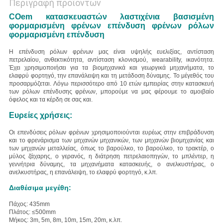
Περιγραφή προϊόντων
COem κατασκευαστών λαστιχένια βασισμένη
φορμαρισμένη φρένων επένδυση φρένων ρόλων
φορμαρισμένη επένδυση
Η επένδυση ρόλων φρένων μας είναι υψηλής ευελιξίας, αντίσταση
πετρελαίου, ανθεκτικότητα, αντίσταση κλονισμού, wearability, ικανότητα.
Έχει χρησιμοποιήσει για τα βιομηχανικά και γεωργικά μηχανήματα, το
ελαφρύ φορτηγό, την επανάλειψη και τη μετάδοση δύναμης. Το μέγεθός του
προσαρμόζεται. Λόγω περισσότερο από 10 ετών εμπειρίας στην κατασκευή
των ρόλων επένδυσης φρένων, μπορούμε να μας φέρουμε το αμοιβαίο
όφελος και τα κέρδη σε σας και.
Ευρείες χρήσεις:
Οι επενδύσεις ρόλων φρένων χρησιμοποιούνται ευρέως στην επιβράδυνση
και το φρενάρισμα των μηχανών μηχανικών, των μηχανών βιομηχανίας και
των μηχανών μεταλλείας, όπως το βαρούλκο, το βαρούλκο, το τρακτέρ, ο
μύλος ζάχαρης, ο γερανός, η διάτρηση πετρελαιοπηγών, το μπλέντερ, η
γεννήτρια δύναμης, τα μηχανήματα κατασκευής, ο ανελκυστήρας, ο
ανελκυστήρας, η επανάλειψη, το ελαφρύ φορτηγό, κ.λπ.
Διαθέσιμα μεγέθη:
Πάχος: 435mm
Πλάτος: ≤500mm
Μήκος: 3m, 5m, 8m, 10m, 15m, 20m, κ.λπ.