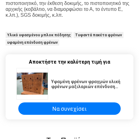
πιστοποιητικό, την έκθεση δοκιμής, το πιστοποιητικό της
αρχικής (κοβάλτιο, να διαμορφώσει το Α, το έντυπο Ε,
κ.λπ.), SGS δοκιμής, κ.λπ.
Υλικό υφασμένου μπλοκ πέδησης
Τυφαντά πακέτα φρένων
υφαμένη επένδυση φρένων
Αποκτήστε την καλύτερη τιμή για
Υφαμένη φρένων φραγμών υλική
φρένων μαξιλαριών επένδυση
φρένων τριβής υφαμένη
μαξιλάρια με τις τρύπες
Να συνεχίσει