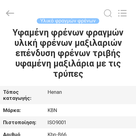
Zhengzhou
Kebona
Industry
Co.,
Ltd.
Υλικό φραγμών φρένων
All
Rights
Reserved.
Υφαμένη φρένων φραγμών
ΣΠΊΤΙ
υλική φρένων μαξιλαριών
ΠΡΟΪΌΝΤΑ
επένδυση φρένων τριβής
υφαμένη μαξιλάρια με τις
ΠΕΡΊΠΟΥ
τρύπες
ΕΜΕΊΣ
Τόπος
Henan
καταγωγής:
ΓΎΡΟΣ
ΕΡΓΟΣΤΑΣΊΩΝ
Μάρκα:
KBN
Πιστοποίηση:
ISO9001
ΠΟΙΟΤΙΚΌΣ
Αριθμό
Kbn-B66