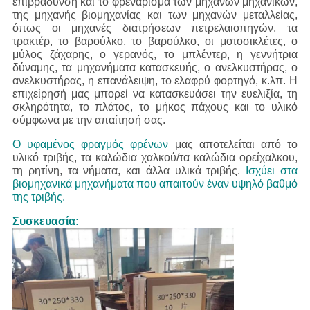
επιβράδυνση και το φρενάρισμα των μηχανών μηχανικών,
της μηχανής βιομηχανίας και των μηχανών μεταλλείας,
όπως οι μηχανές διατρήσεων πετρελαιοπηγών, τα
τρακτέρ, το βαρούλκο, το βαρούλκο, οι μοτοσικλέτες, ο
μύλος ζάχαρης, ο γερανός, το μπλέντερ, η γεννήτρια
δύναμης, τα μηχανήματα κατασκευής, ο ανελκυστήρας, ο
ανελκυστήρας, η επανάλειψη, το ελαφρύ φορτηγό, κ.λπ. Η
επιχείρησή μας μπορεί να κατασκευάσει την ευελιξία, τη
σκληρότητα, το πλάτος, το μήκος πάχους και το υλικό
σύμφωνα με την απαίτησή σας.
Ο υφαμένος φραγμός φρένων
μας
αποτελείται από το
υλικό τριβής, τα καλώδια χαλκού/τα καλώδια ορείχαλκου,
τη ρητίνη, τα νήματα, και άλλα υλικά τριβής.
Ισχύει στα
βιομηχανικά μηχανήματα που απαιτούν έναν υψηλό βαθμό
της τριβής.
Συσκευασία: