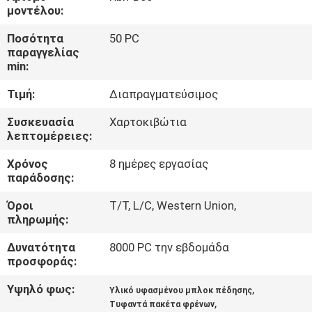
ΈΛΕΓΧΟΣ
μοντέλου:
Ποσότητα
50 PC
ΜΑΣ
παραγγελίας
min:
ΕΛΆΤΕ
Τιμή:
Διαπραγματεύσιμος
ΣΕ
ΕΠΑΦΉ
Συσκευασία
Χαρτοκιβώτια
λεπτομέρειες:
ΜΕ
Χρόνος
8 ημέρες εργασίας
παράδοσης:
ΖΗΤΉΣΤΕ
Όροι
T/T, L/C, Western Union,
ΈΝΑ
πληρωμής:
ΑΠΌΣΠΑΣΜΑ
Δυνατότητα
8000 PC την εβδομάδα
προσφοράς:
SITEMAP
Υψηλό φως:
,
Υλικό υφασμένου μπλοκ πέδησης
,
Τυφαντά πακέτα φρένων