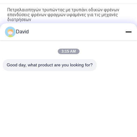
Πετρελαιοπηγών τρυπώντας με τρυπάνι οδικών φρένων
επενδύσεις φρένων φραγμών υφαμένες για τις μηχανές
διατρήσεων
David
Ελεύθερη από αμίαντο υφασμένη επένδυση φρένων υφασμένο
μπλοκ φρένων υφασμένο πακέτο φρένων για γεωτρήσεις
πετρελαϊκών πηγών
3:15 AM
Μηχανή γεώτρησης Τυφανή επένδυση φρένων Ρεζίνες φρένα
για ορυχείο γεώτρησης πετρελαίου
Good day, what product are you looking for?
Λαϊκή κατηγορία
Όλα
Ρόλος Επένδυσης 
Επένδυση Ρόλων 
Φρένων
Φρένων
Υφαμένος Ρόλος 
Υλικό Φραγμών 
Επένδυσης Φρένων
Φρένων
Υφαμένο Υλικό 
Βιομηχανική 