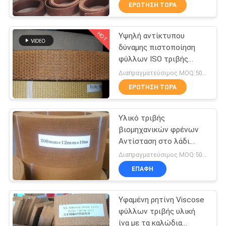
ΈΛΕΓΧΟΣ
ΕΡΏΤΗΣΗ ΤΏΡΑ
HOT
Υψηλή αντίκτυπου
ΜΑΣ
25
δύναμης πιστοποίηση
ΕΛΆΤΕ
φύλλων ISO τριβής
Υφαμένος ρόλος
ΣΕ
υλική
Διαπραγματεύσιμος MOQ:500 κλ
επένδυσης φρένων
ΕΠΑΦΉ
ΕΡΏΤΗΣΗ ΤΏΡΑ
ΜΕ
Υλικό τριβής
βιομηχανικών φρένων
ΖΗΤΉΣΤΕ
Αντίσταση στο λάδι
34
Υλικό φύλλου υψηλής
ΈΝΑ
Διαπραγματεύσιμος MOQ:500 κλ
τριβής
Υλικό φραγμών
ΕΠΑΦΉ
ΑΠΌΣΠΑΣΜΑ
φρένων
Υφαμένη ρητίνη Viscose
SITEMAP
φύλλων τριβής υλική
ίνα με τα καλώδια