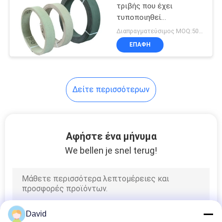
τριβής που έχει
τυποποιηθεί
10
Προσαρμόσιμο πάχος
Διαπραγματεύσιμος MOQ:500 κλ
Τυποποιημένη επένδυση
Στόλισμα
ΕΠΑΦΉ
φρένων
δαχτυλιδιών με
σφραγιδόλιθο
Δείτε περισσότερων
17
Αφήστε ένα μήνυμα
Ελεύθερη
We bellen je snel terug!
επένδυση φρένων
αμιάντων
David