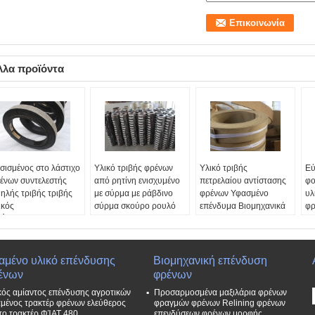
λλα προϊόντα
σισμένος στο λάστιχο
Υλικό τριβής φρένων
Υλικό τριβής
Εύ
ένων συντελεστής
από ρητίνη ενισχυμένο
πετρελαίου αντίστασης
φο
ηλής τριβής τριβής
με σύρμα με ράβδινο
φρένων Υφασμένο
υλ
ικός
σύρμα σκούρο ρουλό
επένδυμα Βιομηχανικά
φρ
άτος:
≤500mm
φρένων
υλικά τριβής
το
χος:
330mm
Οργανωτής
Υλικό:
Καλώδιο
Πλ
τίσταση στην
κατασκευής:
- Ναι, ναι.
ορείχαλκου, Viscose
Πά
ορά:
Εξαιρετικό.
Αντίσταση στο λάδι:
ίνα, ίνα υάλου, ρητίνη,
αν
αμένο υλικό επένδυσης
Βιομηχανική επένδυση
ρεάν δείγματα:
Εξαιρετικό.
κ.λπ.
Ελ
ένων
φρένων
αθέσιμο
Αντοχή στο νερό:
Δωρεάν δείγματα:
-
Δι
κός αμίαντος επένδυσης αγροτικών
Προσαρμοσμένα μαξιλάρια φρένων
Εξαιρετικό.
Ναι, ναι.
μένος τρακτέρ φρένων ελεύθερος
φραγμών φρένων Relining φρένων
Διάμετρο:
≤600mm
Οργανωτής
 το τρακτέρ ΦΊΑΤ 480
επενδύσεων φρένων μορφής