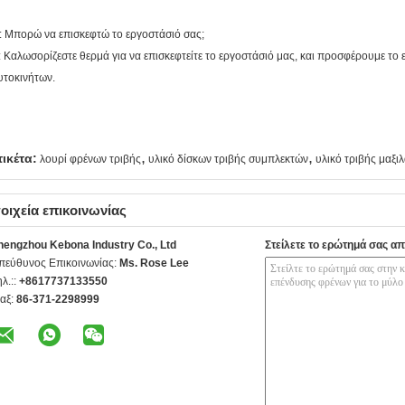
: Μπορώ να επισκεφτώ το εργοστάσιό σας;
: Καλωσορίζεστε θερμά για να επισκεφτείτε το εργοστάσιό μας, και προσφέρουμε το 
υτοκινήτων.
,
,
τικέτα:
λουρί φρένων τριβής
υλικό δίσκων τριβής συμπλεκτών
υλικό τριβής μαξι
οιχεία επικοινωνίας
hengzhou Kebona Industry Co., Ltd
Στείλετε το ερώτημά σας απ
πεύθυνος Επικοινωνίας:
Ms. Rose Lee
ηλ.::
+8617737133550
αξ:
86-371-2298999