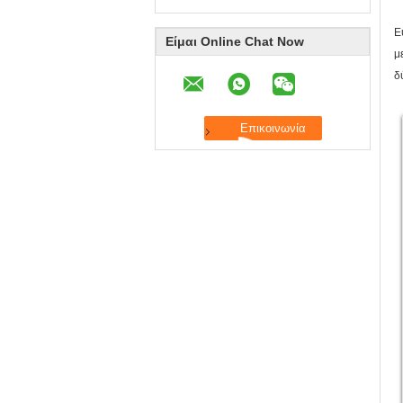
Ε
Είμαι Online Chat Now
μ
δ