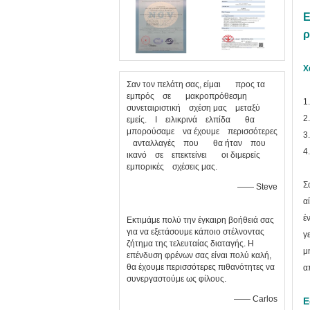
Ε
Χ
Σαν τον πελάτη σας, είμαι προς τα
εμπρός σε μακροπρόθεσμη
1.
συνεταιριστική σχέση μας μεταξύ
2
εμείς. Ι ειλικρινά ελπίδα θα
μπορούσαμε να έχουμε περισσότερες
3
ανταλλαγές που θα ήταν που
4
ικανό σε επεκτείνει οι διμερείς
εμπορικές σχέσεις μας.
Σ
—— Steve
α
έ
Εκτιμάμε πολύ την έγκαιρη βοήθειά σας
για να εξετάσουμε κάποιο στέλνοντας
γ
ζήτημα της τελευταίας διαταγής. Η
μ
επένδυση φρένων σας είναι πολύ καλή,
θα έχουμε περισσότερες πιθανότητες να
α
συνεργαστούμε ως φίλους.
—— Carlos
Ε