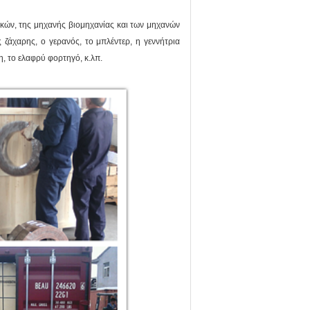
κών, της μηχανής βιομηχανίας και των μηχανών
 ζάχαρης, ο γερανός, το μπλέντερ, η γεννήτρια
, το ελαφρύ φορτηγό, κ.λπ.