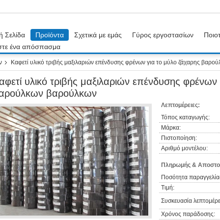
ή Σελίδα
Προϊόντα
Σχετικά με εμάς
Γύρος εργοστασίων
Ποιοτ
στε ένα απόσπασμα
ν
Καφετί υλικό τριβής μαξιλαριών επένδυσης φρένων για το μύλο ζάχαρης βαρ
αφετί υλικό τριβής μαξιλαριών επένδυσης φρένων 
αρούλκων βαρούλκων
Λεπτομέρειες:
Τόπος καταγωγής:
Μάρκα:
Πιστοποίηση:
Αριθμό μοντέλου:
Πληρωμής & Αποστο
Ποσότητα παραγγελία
Τιμή:
Συσκευασία λεπτομέρε
Χρόνος παράδοσης: