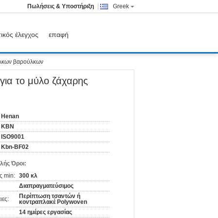
Πωλήσεις & Υποστήριξη
Greek
ικός έλεγχος
επαφή
ούλκων βαρούλκων
για το μύλο ζάχαρης
Henan
KBN
ISO9001
Kbn-BF02
λής Όροι:
ς min:
300 κλ
Διαπραγματεύσιμος
Περίπτωση τσαντών ή
ιες:
κοντραπλακέ Polywoven
14 ημέρες εργασίας