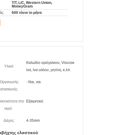
T/T, L/C, Western Union,
MoneyGram
άς:
600 τόνοι το μήνα
Καλώδιο ορείχαλκου, Viscose
Υλικό:
ίνα, ίνα υάλου, ρητίνη, κ.λπ.
Οργανωτής
- Ναι, ναι.
κατασκευής:
εκτικότητα στο
Εξαιρετικό.
νερό:
Δάχος:
4-35mm
αβήχτης ελαστικού