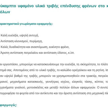
ύκαμπτο υφαμένο υλικό τριβής επένδυσης φρένων στο 
ρόλων
αρακτηριστικά γνωρίσματα εφαρμογής:
Καλή ευελιξία, υψηλή αντοχή,
. Αντίσταση κλονισμού, πυρίμαχη,
. Καλές δυαδικότητα και αναστόμωση, ευκίνητο φρένο,
. Άριστη αντίσταση πετρελαίου και αντίσταση ύδατος, κ.λπ.
αν εργοστάσιο, μπορούμε να κατασκευάσουμε την ευελιξία, τη σκληρότητα, το πλάτ
ίτημά σας.
Αποτεμένος από το υλικό τριβής, το καλώδιο ορείχαλκου και τη ρητίνη. 
ναν υψηλό βαθμό της τριβής, μπορούν να χρησιμοποιηθούν στα τρακτέρ, πετρελα
ερανοί, μηχανήματα κατασκευής, γεννήτριες ισχύος, ελεγκτές τάσης, κόπτες 
ηχανήματα γυαλιού, μοτοσικλέτες και μεταξύ πολλών άλλων εφαρμογών.
Ο συντε
πορροφήσει τα φορτία από τον αντίκτυπο και την άριστη αντίσταση στη μηχανική πί
φαρμογές: