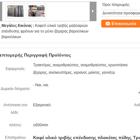
Όροι πληρωμής:
Δυνατότητα προσφορ
Επικοινωνία
Μεγάλες Εικόνας :
Καφετί υλικό τριβής μαξιλαριών
επένδυσης φρένων για το μύλο ζάχαρης βαρούλκων
βαρούλκων
επτομερής Περιγραφή Προϊόντος
Τρακτόρες, ανεμοθραύστες, ανεμοθραύστες, εργοστάσια
Εφαρμογές:
ζάχαρης, ανελκυστήρες, γερανοί, μείκτες, γεννήτρ
- Ναι, ναι.
Δωρεάν δείγματα:
Αντίσταση στο
Εξαιρετικό.
Ανθ
λάδι:
πλάτος:
≤600mm
Καφέ υλικό τριβής επένδυσης πλακέτας πέδης
Τρ
Επισημαίνω:
,