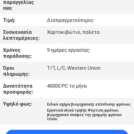
παραγγελίας
ΈΛΕΓΧΟΣ
min:
Τιμή:
Διαπραγματεύσιμος
ΜΑΣ
ΕΛΆΤΕ
Συσκευασία
Χαρτοκιβώτιο, παλέτα
λεπτομέρειες:
ΣΕ
Χρόνος
9 ημέρες εργασίας
ΕΠΑΦΉ
παράδοσης:
ΜΕ
Όροι
T/T, L/C, Western Union
πληρωμής:
ΖΗΤΉΣΤΕ
Δυνατότητα
40000 PC το μήνα
ΈΝΑ
προσφοράς:
ΑΠΌΣΠΑΣΜΑ
Υψηλό φως:
,
Ειδικό σχήμα βιομηχανικής επένδυσης φρένων
,
Εργατικά υλικά τριβής Φόρτιση φρένων
βιομηχανικό σκάφος της γραμμής φρένων
cOem
SITEMAP