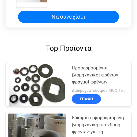
Να συνεχίσει
Top Προϊόντα
Προσαρμοσμένοι
βιομηχανικοί φρένων
φραγμοί φρένων
παχυμετρικών διαβητών
Διαπραγματεύσιμος MOQ:150 PC
ευελιξίας επένδυσης
ΕΠΑΦΉ
υψηλοί
Εύκαμπτη φορμαρισμένη
βιομηχανική επένδυση
φρένων για τη