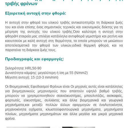
τριβής φρένων
Εξαιρετική αντοχή στην φθορά:
Η αντοχή στην φθορά του υλικού τριβής αντικατοπτρίζει τη διάρκεια ζωής
του και είναι επίσης ένας σημαντικός τεχνικός και οικονομικός δείκτης για τη
μέτρηση της αντοχής του υλικού τριβής.Όσο καλύτερη η αντοχή στην
φθοράΗ εταιρεία μας επιλέγει κατάλληλα αντιφθορά γεμιστήρα και ρητίνη και
καουτσούκ με καλή αντοχή στη θερμότητα, τα οποία μπορούν να μειώσουν
αποτελεσματικά την φθορά των υλικών,ειδικά θερμική φθορά, και να
παρατείνει τη διάρκεια ζωής τους.
Προδιαγραφές και εφαρμογές:
Σκληρότητα: HRL50-90
Δυνατότητα κάμψης: μεγαλύτερη ή ίση με 55 (N/mm2)
Μέγιστη αντοχή: 15 (10-3 mm/mm)
Οι Βιομηχανικές Εφοδιασμοί Φρένων
είναι
Οι μηχανές αυτές είναι κατάλληλες
για βιομηχανικούς μηχανισμούς που απαιτούν υψηλό βαθμό τριβής,
μπορούν να χρησιμοποιηθούν σε
ανελκυστήρες, μπουλντόζες, εκσκαφείς,
φορτωτές, ελκυστήρες, συλλέκτες και άλλα βιομηχανικά και γεωργικά
μηχανήματα,
και μεταξύ πολλών άλλων εφαρμογών σε ένα
Αυτοκίνητα,
μηχανοκίνητα οχήματα, κλωστοϋφαντουργικά μηχανήματα, μηχανήματα
πλοίων, μηχανήματα μηχανημάτων και άλλα μεγάλα και μικρά μηχανικά
.
φρένα