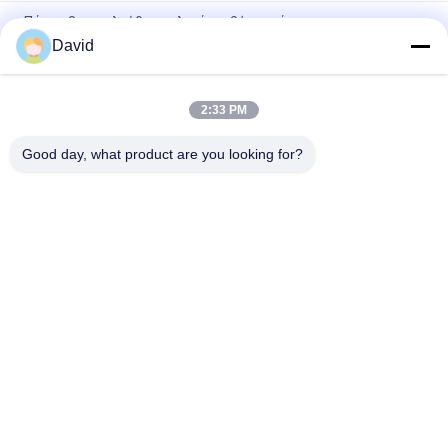
Πάχος 3mm ελεύθερα υλικά τριβής αμιάντων
David
Βιομηχανική επένδυση φρένων αντίστασης πετρελαίου
μηχανών Τύπου δύναμης
2:33 PM
Εύκαμπτα βιομηχανικά υλικά τριβής για τον ανελκυστήρα
γερανών ανελκυστήρων τρακτέρ βαρούλκων
Good day, what product are you looking for?
Λαϊκή κατηγορία
Όλα
Ρόλος Επένδυσης 
Επένδυση Ρόλων 
Φρένων
Φρένων
Υφαμένος Ρόλος 
Υλικό Φραγμών 
Επένδυσης Φρένων
Φρένων
Υφαμένο Υλικό 
Βιομηχανική 
Επένδυσης Φρένων
Επένδυση Φρένων
Στόλισμα 
Ελεύθερη Επένδυση 