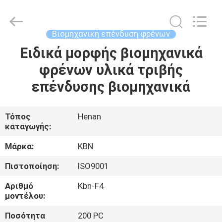
Zhengzhou
Kebona
Industry
Co.,
Ltd.
Βιομηχανική επένδυση φρένων
All
Rights
Reserved.
Ειδικά μορφής βιομηχανικά
ΣΠΊΤΙ
φρένων υλικά τριβής
ΠΡΟΪΌΝΤΑ
επένδυσης βιομηχανικά
ΠΕΡΊΠΟΥ
Τόπος
Henan
καταγωγής:
ΕΜΕΊΣ
Μάρκα:
KBN
ΓΎΡΟΣ
Πιστοποίηση:
ISO9001
ΕΡΓΟΣΤΑΣΊΩΝ
Αριθμό
Kbn-F4
μοντέλου:
ΠΟΙΟΤΙΚΌΣ
Ποσότητα
200 PC