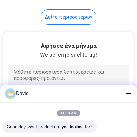
πετρελαίου
ανελκυστήρα Capstan
8
Δείτε περισσότερων
Υλικό φύλλο
τριβής
Αφήστε ένα μήνυμα
We bellen je snel terug!
11
Επένδυση ζωνών
David
φρένων
11:18 AM
Good day, what product are you looking for?