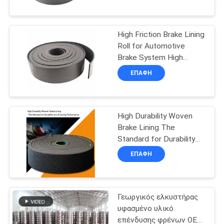
ΈΛΕΓΧΟΣ
High Friction Brake Lining
ΜΑΣ
25
Roll for Automotive
ΕΛΆΤΕ
Brake System High
Υφαμένος ρόλος
Durability and Long-
ΣΕ
ΕΠΑΦΉ
επένδυσης φρένων
lasting
ΕΠΑΦΉ
ΜΕ
High Durability Woven
Brake Lining The
ΖΗΤΉΣΤΕ
Standard for Durability
34
and Enduring
ΈΝΑ
ΕΠΑΦΉ
Performance
Υλικό φραγμών
ΑΠΌΣΠΑΣΜΑ
φρένων
Γεωργικός ελκυστήρας
SITEMAP
υφασμένο υλικό
επένδυσης φρένων OEM