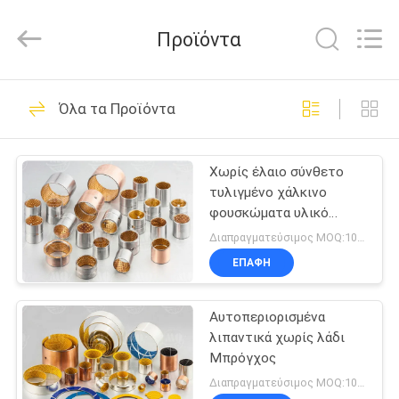
Zhengzhou
Kebona
Industry
Προϊόντα
Co.,
Ltd.
All
Rights
Reserved.
ΣΠΊΤΙ
42
Όλα τα Προϊόντα
Ρόλος επένδυσης
ΠΡΟΪΌΝΤΑ
φρένων
Χωρίς έλαιο σύνθετο
τυλιγμένο χάλκινο
ΠΕΡΊΠΟΥ
φουσκώματα υλικό
ΕΜΕΊΣ
φουσκώματος γραφίτη
Διαπραγματεύσιμος MOQ:100 PC
υψηλής ποιότητας
ΕΠΑΦΉ
23
ΓΎΡΟΣ
Επένδυση ρόλων
Αυτοπεριορισμένα
ΕΡΓΟΣΤΑΣΊΩΝ
λιπαντικά χωρίς λάδι
φρένων
Μπρόγχος
ΠΟΙΟΤΙΚΌΣ
Διαπραγματεύσιμος MOQ:100 PC