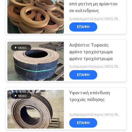
από ρητίνη μη αμίαντου
σε κυλίνδρους
Διαπραγματεύσιμος MOQ:500 κλ
ΕΠΑΦΉ
Ασβέστιο Τυφανές
φρένο τροχόστρωμα
φρένο τροχόστρωμα
Διαπραγματεύσιμος MOQ:500 χιλιοστά
ΕΠΑΦΉ
Υφαντική επένδυση
τροχιάς πέδησης
Διαπραγματεύσιμος MOQ:500 χιλιοστά
ΕΠΑΦΉ