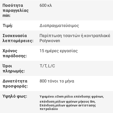
ΈΛΕΓΧΟΣ
Ποσότητα
600 κλ
παραγγελίας
min:
ΜΑΣ
Τιμή:
Διαπραγματεύσιμος
ΕΛΆΤΕ
ΣΕ
Συσκευασία
Περίπτωση τσαντών ή κοντραπλακέ
λεπτομέρειες:
Polywoven
ΕΠΑΦΉ
Χρόνος
15 ημέρες εργασίας
ΜΕ
παράδοσης:
Όροι
T/T, L/C
ΖΗΤΉΣΤΕ
πληρωμής:
ΈΝΑ
Δυνατότητα
800 τόνοι το μήνα
ΑΠΌΣΠΑΣΜΑ
προσφοράς:
Υψηλό φως:
,
Υφαμένοι cOem ρόλοι επένδυσης φρένων
,
SITEMAP
επένδυση ρόλων φρένων μήκους 8m
Επένδυση ρόλων φρένων αντίστασης
πετρελαίου