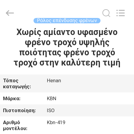
Zhengzhou
Kebona
Industry
Co.,
Ltd.
Ρόλος επένδυσης φρένων
All
Rights
Reserved.
Χωρίς αμίαντο υφασμένο
ΣΠΊΤΙ
φρένο τροχό υψηλής
ΠΡΟΪΌΝΤΑ
ποιότητας φρένο τροχό
τροχό στην καλύτερη τιμή
ΠΕΡΊΠΟΥ
ΕΜΕΊΣ
Τόπος
Henan
καταγωγής:
ΓΎΡΟΣ
Μάρκα:
KBN
ΕΡΓΟΣΤΑΣΊΩΝ
Πιστοποίηση:
ISO
Αριθμό
Kbn-419
ΠΟΙΟΤΙΚΌΣ
μοντέλου: