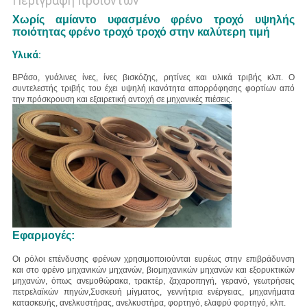
Περιγραφή προϊόντων
Χωρίς αμίαντο υφασμένο φρένο τροχό υψηλής
ποιότητας φρένο τροχό τροχό στην καλύτερη τιμή
Υλικά:
Β
Ράσο, γυάλινες ίνες, ίνες βισκόζης, ρητίνες και υλικά τριβής κλπ.
Ο
συντελεστής τριβής του έχει υψηλή ικανότητα απορρόφησης φορτίων από
την πρόσκρουση και εξαιρετική αντοχή σε μηχανικές πιέσεις.
Εφαρμογές:
Οι ρόλοι επένδυσης φρένων χρησιμοποιούνται ευρέως στην επιβράδυνση
και στο φρένο μηχανικών μηχανών, βιομηχανικών μηχανών και εξορυκτικών
μηχανών, όπως ανεμοθώρακα, τρακτέρ, ζαχαροπηγή, γερανό, γεωτρήσεις
πετρελαϊκών πηγών,Συσκευή μίγματος, γεννήτρια ενέργειας, μηχανήματα
κατασκευής, ανελκυστήρας, ανελκυστήρα, φορτηγό, ελαφρύ φορτηγό, κλπ.