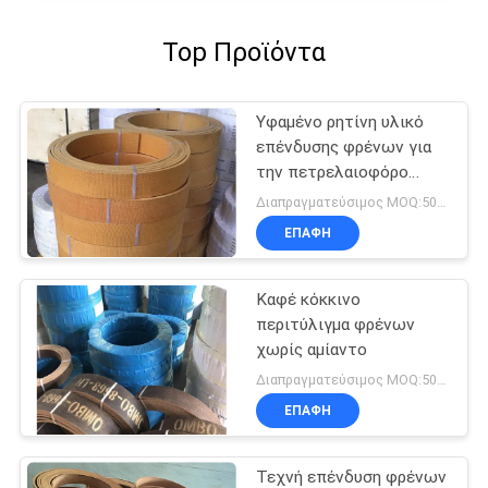
Top Προϊόντα
Υφαμένο ρητίνη υλικό
επένδυσης φρένων για
την πετρελαιοφόρο
περιοχή τρακτέρ
Διαπραγματεύσιμος MOQ:500 κλ
ανελκυστήρων γερανών
ΕΠΑΦΉ
θαλασσίων βαρούλκων
Καφέ κόκκινο
περιτύλιγμα φρένων
χωρίς αμίαντο
Διαπραγματεύσιμος MOQ:500 κλ
ΕΠΑΦΉ
Τεχνή επένδυση φρένων