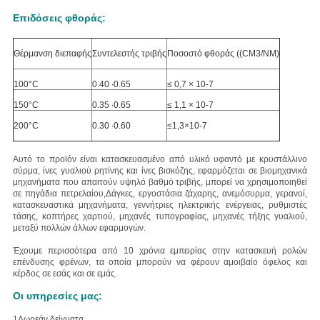
Επιδόσεις φθοράς:
Θέρμανση διεπαφής
Συντελεστής τριβής
Ποσοστό φθοράς ((CM3/NM)
100°C
0.40 ∙0.65
≤ 0,7 × 10-7
150°C
0.35 ∙0.65
≤ 1,1 × 10-7
200°C
0.30 ∙0.60
≤1,3×10-7
Αυτό το προϊόν είναι κατασκευασμένο από υλικό υφαντό με κρυστάλλινο
σύρμα, ίνες γυαλιού ρητίνης και ίνες βισκόζης, εφαρμόζεται σε βιομηχανικά
μηχανήματα που απαιτούν υψηλό βαθμό τριβής, μπορεί να χρησιμοποιηθεί
σε πηγάδια πετρελαίου,Δάγκες, εργοστάσια ζάχαρης, ανεμόσυρμα, γερανοί,
κατασκευαστικά μηχανήματα, γεννήτριες ηλεκτρικής ενέργειας, ρυθμιστές
τάσης, κοπτήρες χαρτιού, μηχανές τυπογραφίας, μηχανές τήξης γυαλιού,
μεταξύ πολλών άλλων εφαρμογών.
Έχουμε περισσότερα από 10 χρόνια εμπειρίας στην κατασκευή ρολών
επένδυσης φρένων, τα οποία μπορούν να φέρουν αμοιβαίο όφελος και
κέρδος σε εσάς και σε εμάς.
Οι υπηρεσίες μας:
1Δωρεάν δείγματα