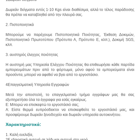
Δωρεάν δείγματα εντός 1-10 Kgs είναι διαθέσιμα, αλλά το τέλος παράδοσης
θα πρέπει να καταβληθεί από την πλευρά σας.
2. Πιστοποιητικά
Μπορούμε να παρέχουμε Πιστοποιητικά Ποιότητας, Έκθεση Δοκιμών,
Πιστοποιητικό Πρωτοτύπου (Πρότυπο Α, Πρότυπο Ε, κλπ.), Δοκιμή SGS,
κλπ.
3. αυστηρός έλεγχος ποιότητας
Η αυστηρή μας Υπηρεσία Ελέγχου Ποιότητας θα επιθεωρήσει κάθε παρτίδα
εμπορευμάτων πριν από το φόρτωμα, μόνο αφού τα εμπορεύματα είναι
προσόντα, μπορεί να αφεθεί να βγει από το εργοστάσιο.
4Επαγγελματική Υπηρεσία Εγγραφών
Μετά την αποστολή, το επαγγελματικό τμήμα εγγράφων μας θα σας
εξυπηρετήσει όλα τα έγγραφα για εσάς εγκαίρως.
Ε: Μπορώ να επισκεφτώ το εργοστάσιό σας;
Α: Είστε θερμά ευπρόσδεκτοι να επισκεφθείτε το εργοστάσιό μας, και
προσφέρουμε δωρεάν ξενοδοχείο και δωρεάν υπηρεσία αυτοκινήτου.
Χαρακτηριστικά:
1. Καλή ευελιξία,
2Ε.
εξαιρετική αντοχή σε λάδι και αντοχή στο νερό,