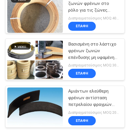
ζωνών φρένων στο
ρόλο για τις ζώνες
10
φρένων γερανών
Διαπραγματεύσιμος MOQ:400 ΚΛ
βαρκών σκαφών
Στόλισμα
ΕΠΑΦΉ
δαχτυλιδιών με
Βασισμένη στο λάστιχο
σφραγιδόλιθο
φρένων ζωνών
επένδυσης μη υφαμένη
αμίαντος φρένων
Διαπραγματεύσιμος MOQ:300 κλ
επένδυση ζωνών
ΕΠΑΦΉ
17
φρένων επένδυσης
υφαμένη
Ελεύθερη
Αμιάντων ελεύθερη
φρένων αντίσταση
επένδυση φρένων
πετρελαίου φραγμών
αμιάντων
υλική για τους οδηγούς
Διαπραγματεύσιμος MOQ:200 PC
σωρών
ΕΠΑΦΉ