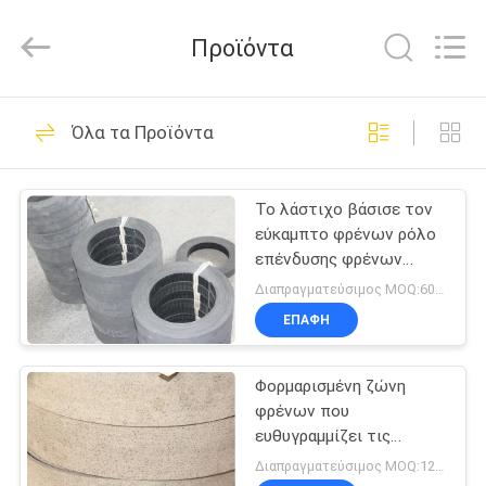
Zhengzhou
Kebona
Industry
Προϊόντα
Co.,
Ltd.
All
Rights
Reserved.
ΣΠΊΤΙ
32
Όλα τα Προϊόντα
Ρόλος επένδυσης
ΠΡΟΪΌΝΤΑ
φρένων
Το λάστιχο βάσισε τον
εύκαμπτο φρένων ρόλο
ΠΕΡΊΠΟΥ
επένδυσης φρένων
ΕΜΕΊΣ
ζωνών φορμαρισμένο
Διαπραγματεύσιμος MOQ:600 κλ
επένδυση για τη ζώνη
ΕΠΑΦΉ
φρένων
23
ΓΎΡΟΣ
Επένδυση ρόλων
Φορμαρισμένη ζώνη
ΕΡΓΟΣΤΑΣΊΩΝ
φρένων που
φρένων
ευθυγραμμίζει τις
ΠΟΙΟΤΙΚΌΣ
εύκαμπτες
Διαπραγματεύσιμος MOQ:1200 ΚΛ