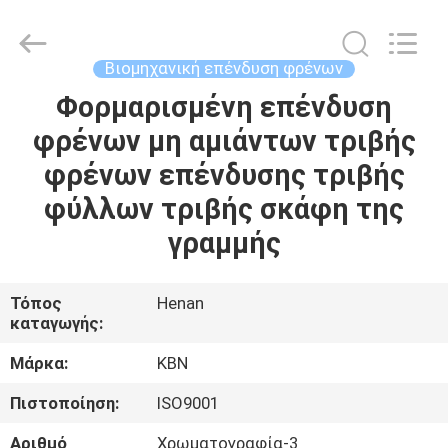
Zhengzhou
Kebona
Industry
Co.,
Ltd.
Βιομηχανική επένδυση φρένων
All
Rights
Reserved.
Φορμαρισμένη επένδυση
ΣΠΊΤΙ
φρένων μη αμιάντων τριβής
ΠΡΟΪΌΝΤΑ
φρένων επένδυσης τριβής
φύλλων τριβής σκάφη της
ΠΕΡΊΠΟΥ
γραμμής
ΕΜΕΊΣ
Τόπος
Henan
καταγωγής:
ΓΎΡΟΣ
ΕΡΓΟΣΤΑΣΊΩΝ
Μάρκα:
KBN
Πιστοποίηση:
ISO9001
ΠΟΙΟΤΙΚΌΣ
Αριθμό
Χρωματογραφία-3