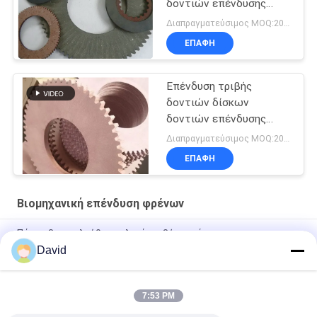
δοντιών επένδυσης
φρένων δοντιών
Διαπραγματεύσιμος MOQ:200 PC
φύλλων δοντιών
ΕΠΑΦΉ
φύλλων τριβής
Επένδυση τριβής
δοντιών δίσκων
δοντιών επένδυσης
φρένων δοντιών
Διαπραγματεύσιμος MOQ:200 PC
δίσκων φρένων φύλλων
ΕΠΑΦΉ
τριβής
Βιομηχανική επένδυση φρένων
Πάχος 3mm ελεύθερα υλικά τριβής αμιάντων
David
Βιομηχανική επένδυση φρένων αντίστασης πετρελαίου
μηχανών Τύπου δύναμης
7:53 PM
Εύκαμπτα βιομηχανικά υλικά τριβής για τον ανελκυστήρα
γερανών ανελκυστήρων τρακτέρ βαρούλκων