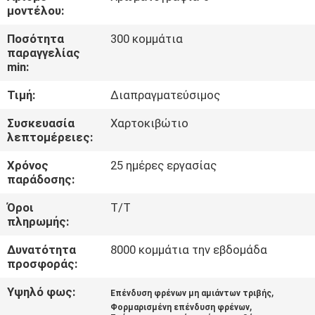
ΈΛΕΓΧΟΣ
μοντέλου:
Ποσότητα
300 κομμάτια
ΜΑΣ
παραγγελίας
min:
ΕΛΆΤΕ
Τιμή:
Διαπραγματεύσιμος
ΣΕ
ΕΠΑΦΉ
Συσκευασία
Χαρτοκιβώτιο
λεπτομέρειες:
ΜΕ
Χρόνος
25 ημέρες εργασίας
παράδοσης:
ΖΗΤΉΣΤΕ
Όροι
T/T
ΈΝΑ
πληρωμής:
ΑΠΌΣΠΑΣΜΑ
Δυνατότητα
8000 κομμάτια την εβδομάδα
προσφοράς:
SITEMAP
Υψηλό φως:
,
Επένδυση φρένων μη αμιάντων τριβής
,
Φορμαρισμένη επένδυση φρένων