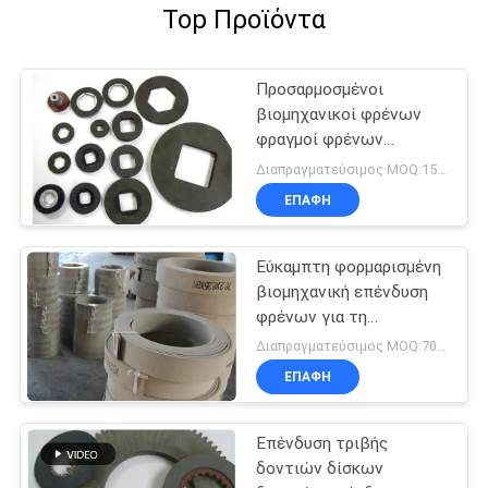
Top Προϊόντα
Προσαρμοσμένοι
βιομηχανικοί φρένων
φραγμοί φρένων
παχυμετρικών διαβητών
Διαπραγματεύσιμος MOQ:150 PC
ευελιξίας επένδυσης
ΕΠΑΦΉ
υψηλοί
Εύκαμπτη φορμαρισμένη
βιομηχανική επένδυση
φρένων για τη
μοτοσικλέτα
Διαπραγματεύσιμος MOQ:700 κλ
επαναλείψεων
ΕΠΑΦΉ
ελαφριών φορτηγών
Επένδυση τριβής
δοντιών δίσκων