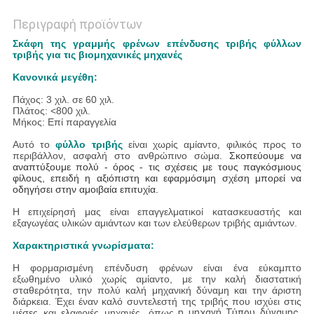
Περιγραφή προϊόντων
Σκάφη της γραμμής φρένων επένδυσης τριβής φύλλων
τριβής για τις βιομηχανικές μηχανές
Κανονικά μεγέθη:
Πάχος: 3 χιλ. σε 60 χιλ.
Πλάτος: <800 χιλ.
Μήκος: Επί παραγγελία
Αυτό το
φύλλο τριβής
είναι χωρίς αμίαντο, φιλικός προς το
περιβάλλον, ασφαλή στο ανθρώπινο σώμα.
Σκοπεύουμε να
αναπτύξουμε πολύ - όρος - τις σχέσεις με τους παγκόσμιους
φίλους, επειδή η αξιόπιστη και εφαρμόσιμη σχέση μπορεί να
οδηγήσει στην αμοιβαία επιτυχία.
Η επιχείρησή μας είναι επαγγελματικοί κατασκευαστής και
εξαγωγέας υλικών αμιάντων και των ελεύθερων τριβής αμιάντων.
Χαρακτηριστικά γνωρίσματα:
Η φορμαρισμένη επένδυση φρένων είναι ένα εύκαμπτο
εξωθημένο υλικό χωρίς αμίαντο, με την καλή διαστατική
σταθερότητα, την πολύ καλή μηχανική δύναμη και την άριστη
διάρκεια. Έχει έναν καλό συντελεστή της τριβής που ισχύει στις
μέσες και ελαφριές μηχανές, όπως
η μηχανή Τύπου δύναμης
,