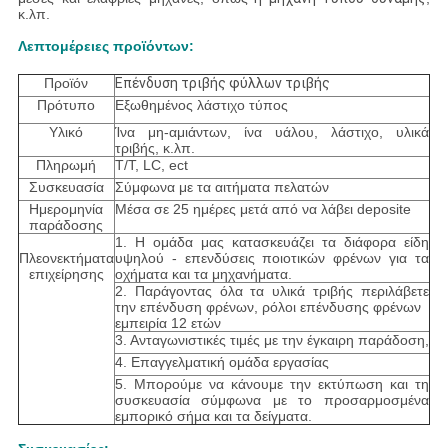
κ.λπ.
Λεπτομέρειες προϊόντων:
Προϊόν
Επένδυση τριβής φύλλων τριβής
Πρότυπο
Εξωθημένος λάστιχο τύπος
Υλικό
Ίνα μη-αμιάντων, ίνα υάλου, λάστιχο, υλικά
τριβής, κ.λπ.
Πληρωμή
T/T, LC, ect
Συσκευασία
Σύμφωνα με τα αιτήματα πελατών
Ημερομηνία
Μέσα σε 25 ημέρες μετά από να λάβει deposite
παράδοσης
1. Η ομάδα μας κατασκευάζει τα διάφορα είδη
Πλεονεκτήματα
υψηλού - επενδύσεις ποιοτικών φρένων για τα
επιχείρησης
οχήματα και τα μηχανήματα.
2. Παράγοντας όλα τα υλικά τριβής περιλάβετε
την επένδυση φρένων, ρόλοι επένδυσης φρένων
εμπειρία 12 ετών
3. Ανταγωνιστικές τιμές με την έγκαιρη παράδοση,
4. Επαγγελματική ομάδα εργασίας
5. Μπορούμε να κάνουμε την εκτύπωση και τη
συσκευασία σύμφωνα με το προσαρμοσμένα
εμπορικό σήμα και τα δείγματα.