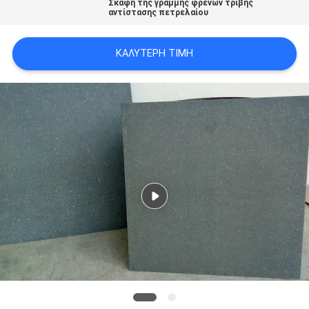
Σκάφη της γραμμής φρένων τριβής
PRIVACY
αντίστασης πετρελαίου
POLICY
ΚΑΛΎΤΕΡΗ ΤΙΜΉ