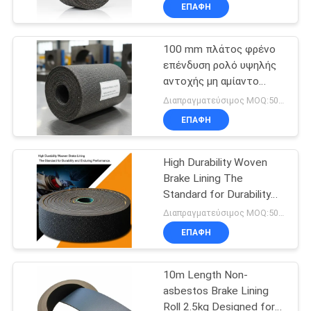
βαθμούς, πλάτους
ΈΛΕΓΧΟΣ
ΕΠΑΦΉ
100mm, υλικό τριβής για
συστήματα πέδησης
βαρέως τύπου
100 mm πλάτος φρένο
ΜΑΣ
επένδυση ρολό υψηλής
ΕΛΆΤΕ
αντοχής μη αμίαντο
ΣΕ
κατάλληλο για την
Διαπραγματεύσιμος MOQ:500 Kgs
κατασκευή δίσκων
ΕΠΑΦΉ
ΕΠΑΦΉ
φρένων και συστατικά
ΜΕ
τριβής
High Durability Woven
Brake Lining The
ΖΗΤΉΣΤΕ
Standard for Durability
and Enduring
ΈΝΑ
Διαπραγματεύσιμος MOQ:500 Kgs
Performance
ΕΠΑΦΉ
ΑΠΌΣΠΑΣΜΑ
10m Length Non-
SITEMAP
asbestos Brake Lining
Roll 2.5kg Designed for