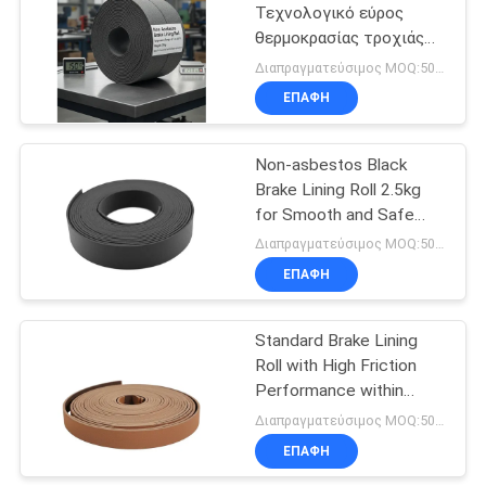
Τεχνολογικό εύρος
θερμοκρασίας τροχιάς
επένδυσης φρένων 40C
Διαπραγματεύσιμος MOQ:500 Kgs
έως 300C 25kg Βάρος
ΕΠΑΦΉ
Ιδανικό για εφαρμογές
φρένων βιομηχανικών
οχημάτων
Non-asbestos Black
Brake Lining Roll 2.5kg
for Smooth and Safe
Braking Solutions
Διαπραγματεύσιμος MOQ:500 Kgs
ΕΠΑΦΉ
Standard Brake Lining
Roll with High Friction
Performance within
Temperature Range
Διαπραγματεύσιμος MOQ:500 Kgs
-40C To 300C
ΕΠΑΦΉ