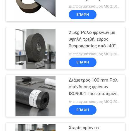
Heavy Duty Applications
PRIVACY
Διαπραγματεύσιμος MOQ:500 Kgs
ΕΠΑΦΉ
POLICY
2.5kg Ρολο φρένων με
υψηλή τριβή, εύρος
θερμοκρασίας από -40°C
έως +300°C
Διαπραγματεύσιμος MOQ:500 Kgs
ΕΠΑΦΉ
Διάμετρος 100 mm Ρολ
επένδυσης φρένων
ISO9001 Πιστοποιημένο
μη αμίαντο υλικό
Διαπραγματεύσιμος MOQ:500 Kgs
σχεδιασμένο για
ΕΠΑΦΉ
ανώτερη συμβατότητα
συστήματος φρένων
Χωρίς αμίαντο