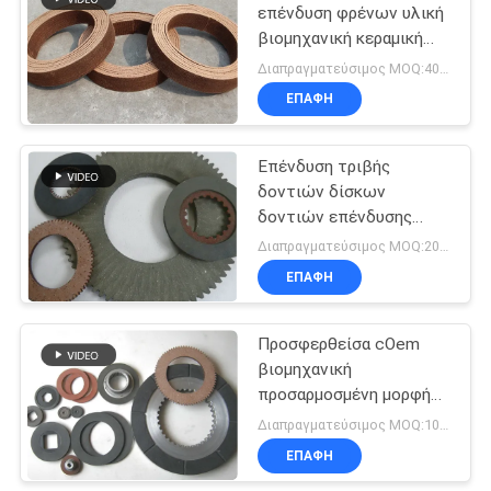
επένδυση φρένων υλική
βιομηχανική κεραμική
αντοχή ινών
Διαπραγματεύσιμος MOQ:400 ΚΛ
ΕΠΑΦΉ
Επένδυση τριβής
δοντιών δίσκων
δοντιών επένδυσης
φρένων δοντιών
Διαπραγματεύσιμος MOQ:200 PC
φύλλων δοντιών
ΕΠΑΦΉ
φύλλων τριβής
Προσφερθείσα cOem
βιομηχανική
προσαρμοσμένη μορφή
επένδυσης φρένων/
Διαπραγματεύσιμος MOQ:100 PC
επένδυσης φρένων
ΕΠΑΦΉ
φορτηγών