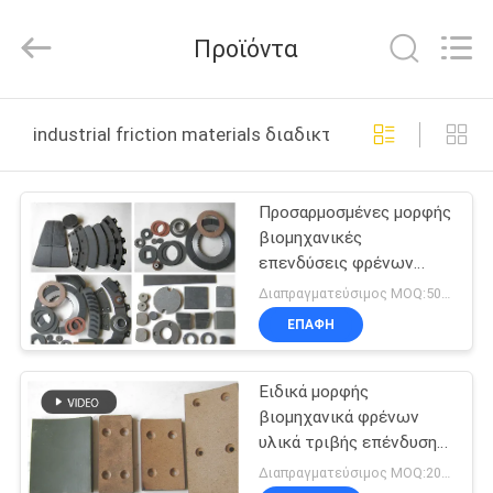
Zhengzhou
Kebona
Industry
Προϊόντα
Co.,
Ltd.
All
Rights
Reserved.
ΣΠΊΤΙ
industrial friction materials διαδικτυακή κατασκευή
ΠΡΟΪΌΝΤΑ
Προσαρμοσμένες μορφής
βιομηχανικές
ΠΕΡΊΠΟΥ
επενδύσεις φρένων
ΕΜΕΊΣ
κάμπτοντας δύναμης
Διαπραγματεύσιμος MOQ:500 κλ
τριβής υλικές υψηλές
ΕΠΑΦΉ
ΓΎΡΟΣ
Ειδικά μορφής
ΕΡΓΟΣΤΑΣΊΩΝ
βιομηχανικά φρένων
υλικά τριβής επένδυσης
ΠΟΙΟΤΙΚΌΣ
βιομηχανικά
Διαπραγματεύσιμος MOQ:200 PC