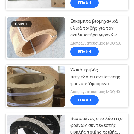
ΈΛΕΓΧΟΣ
ΕΠΑΦΉ
Εύκαμπτα βιομηχανικά
ΜΑΣ
υλικά τριβής για τον
ΕΛΆΤΕ
ανελκυστήρα γερανών
ΣΕ
ανελκυστήρων τρακτέρ
Διαπραγματεύσιμος MOQ:500 κλ
βαρούλκων
ΕΠΑΦΉ
ΕΠΑΦΉ
ΜΕ
Υλικό τριβής
πετρελαίου αντίστασης
ΖΗΤΉΣΤΕ
φρένων Υφασμένο
επένδυμα Βιομηχανικά
ΈΝΑ
Διαπραγματεύσιμος MOQ:400 ΚΛ
υλικά τριβής
ΕΠΑΦΉ
ΑΠΌΣΠΑΣΜΑ
Βασισμένος στο λάστιχο
SITEMAP
φρένων συντελεστής
υψηλής τριβής τριβής