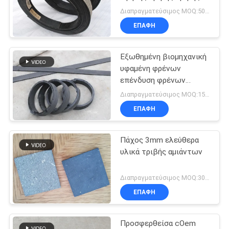
υλικός
PRIVACY
Διαπραγματεύσιμος MOQ:50 ρόλοι
ΕΠΑΦΉ
POLICY
Εξωθημένη βιομηχανική
υφαμένη φρένων
επένδυση φρένων
επένδυσης υλική
Διαπραγματεύσιμος MOQ:1500 ΚΛ
μπροστινή
ΕΠΑΦΉ
Πάχος 3mm ελεύθερα
υλικά τριβής αμιάντων
Διαπραγματεύσιμος MOQ:300 κομμάτια
ΕΠΑΦΉ
Προσφερθείσα cOem