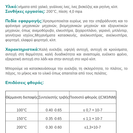
Υλικό:
νήματα από χαλκό, γυάλινες ίνες, ίνες βισκόζης και ρητίνη, κλπ.
Συνθήκες εργασίας:
200°C, πίεση: 4,0 mpa
Πεδία εφαρμογής:
Χρησιμοποιείται ευρέως για την επιβράδυνση και το
φρένισμα μηχανικών μηχανών, βιομηχανικών μηχανών και εξορυκτικών
μηχανών, όπως ανεμοθόρυβο, ελκυστήρα, ζαχαροπλάνο, γερανό, μπλέντερ,
γεννήτρια ισχύος,Μηχανήματα κατασκευής, ανελκυστήρας, ανελκυστήρα,
φορτηγό, ελαφρύ φορτηγό, κλπ.
Χαρακτηριστικά:
Καλή ευελιξία, υψηλή αντοχή, αντοχή σε κρούσματα,
αντοχή στη θερμότητα, καλή δυαδικότητα και αναστομία, ευέλικτο φρένο,
εξαιρετική αντοχή στο λάδι και στην αντοχή στο νερό κλπ.
Μπορούμε να κατασκευάσουμε την ευελιξία, τη σκληρότητα, το πλάτος, το
πάχος, το μήκος και το υλικό όπως απαιτείται από τους πελάτες.
Επιδόσεις φθοράς:
Θέρμανση διεπαφής
Συντελεστής τριβής
Ποσοστό φθοράς ((CM3/NM)
100°C
0.40 ∙0.65
≤ 0,7 × 10-7
150°C
0.35 ∙0.65
≤ 1,1 × 10-7
200°C
0.30 ∙0.60
≤1,3×10-7