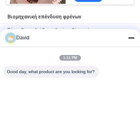
τριβής
Βιομηχανική επένδυση φρένων
Πάχος 3mm ελεύθερα υλικά τριβής αμιάντων
David
Βιομηχανική επένδυση φρένων αντίστασης πετρελαίου
μηχανών Τύπου δύναμης
1:11 PM
Προσαρμοσμένα μαξιλάρια φρένων φραγμών φρένων Relining
φρένων επενδύσεων φρένων μορφής βιομηχανικά
Good day, what product are you looking for?
Λαϊκή κατηγορία
Όλα
Ρόλος Επένδυσης 
Επένδυση Ρόλων 
Φρένων
Φρένων
Υφαμένος Ρόλος 
Υλικό Φραγμών 
Επένδυσης Φρένων
Φρένων
Υφαμένο Υλικό 
Βιομηχανική 