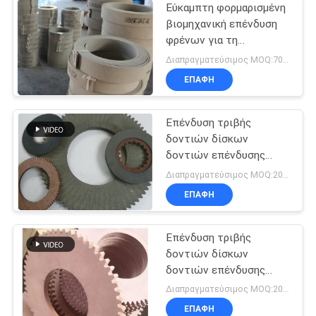
Εύκαμπτη φορμαρισμένη
βιομηχανική επένδυση
φρένων για τη
μοτοσικλέτα
Διαπραγματεύσιμος MOQ:700 κλ
επαναλείψεων
ΕΠΑΦΉ
ελαφριών φορτηγών
Επένδυση τριβής
δοντιών δίσκων
δοντιών επένδυσης
φρένων δοντιών
Διαπραγματεύσιμος MOQ:200 PC
φύλλων δοντιών
ΕΠΑΦΉ
φύλλων τριβής
Επένδυση τριβής
δοντιών δίσκων
δοντιών επένδυσης
φρένων δοντιών
Διαπραγματεύσιμος MOQ:200 PC
δίσκων φρένων φύλλων
ΕΠΑΦΉ