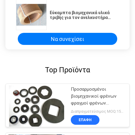
Εύκαμπτα βιομηχανικά υλικά
τριβής για τον ανελκυστήρα
γερανών ανελκυστήρων τρακτέρ
βαρούλκων
Να συνεχίσει
Top Προϊόντα
Προσαρμοσμένοι
βιομηχανικοί φρένων
φραγμοί φρένων
παχυμετρικών διαβητών
Διαπραγματεύσιμος MOQ:150 PC
ευελιξίας επένδυσης
ΕΠΑΦΉ
υψηλοί