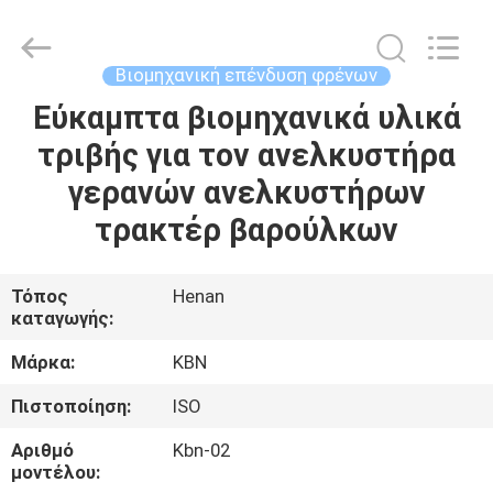
Zhengzhou
Kebona
Industry
Co.,
Ltd.
Βιομηχανική επένδυση φρένων
All
Rights
Reserved.
Εύκαμπτα βιομηχανικά υλικά
ΣΠΊΤΙ
τριβής για τον ανελκυστήρα
ΠΡΟΪΌΝΤΑ
γερανών ανελκυστήρων
τρακτέρ βαρούλκων
ΠΕΡΊΠΟΥ
ΕΜΕΊΣ
Τόπος
Henan
καταγωγής:
ΓΎΡΟΣ
Μάρκα:
KBN
ΕΡΓΟΣΤΑΣΊΩΝ
Πιστοποίηση:
ISO
Αριθμό
Kbn-02
ΠΟΙΟΤΙΚΌΣ
μοντέλου: