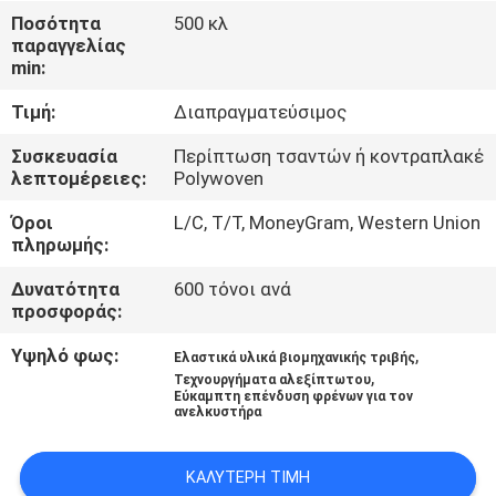
ΈΛΕΓΧΟΣ
Ποσότητα
500 κλ
παραγγελίας
min:
ΜΑΣ
Τιμή:
Διαπραγματεύσιμος
ΕΛΆΤΕ
ΣΕ
Συσκευασία
Περίπτωση τσαντών ή κοντραπλακέ
λεπτομέρειες:
Polywoven
ΕΠΑΦΉ
Όροι
L/C, T/T, MoneyGram, Western Union
ΜΕ
πληρωμής:
Δυνατότητα
600 τόνοι ανά
ΖΗΤΉΣΤΕ
προσφοράς:
ΈΝΑ
Υψηλό φως:
,
Ελαστικά υλικά βιομηχανικής τριβής
ΑΠΌΣΠΑΣΜΑ
,
Τεχνουργήματα αλεξίπτωτου
Εύκαμπτη επένδυση φρένων για τον
ανελκυστήρα
SITEMAP
ΚΑΛΎΤΕΡΗ ΤΙΜΉ