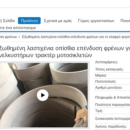
ή Σελίδα
Προϊόντα
Σχετικά με εμάς
Γύρος εργοστασίων
Ποιοτ
στε ένα απόσπασμα
υση φρένων
Εξωθημένη λαστιχένια οπίσθια επένδυση φρένων για το ελαφρύ φορ
ξωθημένη λαστιχένια οπίσθια επένδυση φρένων γ
νελκυστήρων τρακτέρ μοτοσικλετών
Λεπτομέρειες:
Τόπος καταγωγής:
Μάρκα:
Πιστοποίηση:
Αριθμό μοντέλου:
Πληρωμής & Αποστο
Ποσότητα παραγγελία
Τιμή:
Συσκευασία λεπτομέρε
Χρόνος παράδοσης: