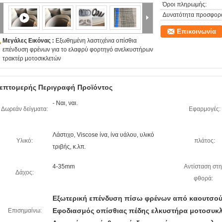
Όροι πληρωμής:
Δυνατότητα προσφορ
Επικοινωνία
Μεγάλες Εικόνας :
Εξωθημένη λαστιχένια οπίσθια
επένδυση φρένων για το ελαφρύ φορτηγό ανελκυστήρων
τρακτέρ μοτοσικλετών
επτομερής Περιγραφή Προϊόντος
- Ναι, ναι.
Δωρεάν δείγματα:
Εφαρμογές:
Λάστιχο, Viscose ίνα, ίνα υάλου, υλικό
Υλικό:
πλάτος:
τριβής, κ.λπ.
4-35mm
Αντίσταση στ
Δάχος:
φθορά:
Εξωτερική επένδυση πίσω φρένων από καουτσο
Εφοδιασμός οπίσθιας πέδης ελκυστήρα μοτοσυκλ
Επισημαίνω: