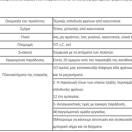
Ονομασία του προϊόντος
Τεχνικές επένδυση φρένων από καουτσούκ
Σχήμα
Τύπος χύτευσης από καουτσούκ
Υλικό
ίνες μη αμιάντου, ίνες γυαλιού, καουτσούκ, υλικά 
Πληρωμή
Τ/Τ, LC, ect
Συσκευή
Σύμφωνα με τα αιτήματα των πελατών
Ημερομηνία παράδοσης
Εντός 20 ημερών από την παραλαβή της κατάθεσ
1Ο όμιλος μας κατασκευάζει διάφορα είδη φρένω
Πλεονεκτήματα της εταιρείας
και τα μηχανήματα.
2. Η παραγωγή όλων των υλικών τριβής περιλαμβ
επένδυσης φρένων.
12 έτη εμπειρίας·
3- Ανταγωνιστικές τιμές με έγκαιρη παράδοση,
4Επαγγελματική ομάδα εργασίας.
5Μπορούμε να κάνουμε εκτύπωση και συσκευασί
εμπορικό σήμα και τα δείγματα.