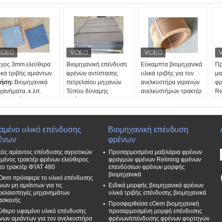
χος 3mm ελεύθερα
Βιομηχανική επένδυση
Εύκαμπτα βιομηχανικά
Πρ
ικά τριβής αμιάντων
φρένων αντίστασης
υλικά τριβής για τον
μα
ήση:
Βιομηχανικά
πετρελαίου μηχανών
ανελκυστήρα γερανών
φρ
χανήματα, κ.λπ.
Τύπου δύναμης
ανελκυστήρων τρακτέρ
Re
γανωτής
Χρήση:
Μηχανή Τύπου
βαρούλκων
επ
τασκευής:
Διαθέσιμο
δύναμης, βιομηχανικά
πλάτος:
≤600mm
μο
τίσταση στο λάδι:
μηχανήματα, κ.λπ.
Δάχος:
4-35mm
Υλ
αιρετικό.
Οργανωτής
Διάρκεια:
5m, 8m, 10m,
ar
αμένο υλικό επένδυσης
Βιομηχανική επένδυση
χος:
3-60 mm
κατασκευής:
Διαθέσιμο
15m, 20m
μέ
ένων
φρένων
Αντίσταση στο λάδι:
Δωρεάν δείγματα:
-
Δω
κός αμίαντος επένδυσης αγροτικών
Προσαρμοσμένα μαξιλάρια φρένων
Εξαιρετικό.
Ναι, ναι.
Δι
μένος τρακτέρ φρένων ελεύθερος
φραγμών φρένων Relining φρένων
Δάχος:
3-35mm
Ο
 το τρακτέρ ΦΊΑΤ 480
επενδύσεων φρένων μορφής
κα
βιομηχανικά
Oem πρόσφερε το υλικό επένδυσης
Σχ
νων μη αμιάντων για τις
Ειδικά μορφής βιομηχανικά φρένων
Πρ
ρελαιοπηγές μηχανημάτων
υλικά τριβής επένδυσης βιομηχανικά
ασκευής
Προσφερθείσα cOem βιομηχανική
ύθερο υφαμένο υλικό επένδυσης
προσαρμοσμένη μορφή επένδυσης
νων αμιάντων για τον ανελκυστήρα
φρένων/επένδυσης φρένων φορτηγών