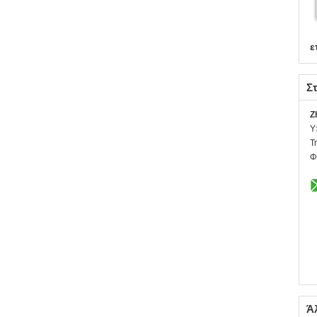
ε
Στ
Z
Υ
Τ
Φ
Ά