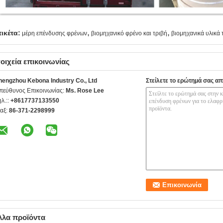
,
,
τικέτα:
μέρη επένδυσης φρένων
βιομηχανικό φρένο και τριβή
βιομηχανικά υλικά 
οιχεία επικοινωνίας
hengzhou Kebona Industry Co., Ltd
Στείλετε το ερώτημά σας απ
πεύθυνος Επικοινωνίας:
Ms. Rose Lee
ηλ.::
+8617737133550
αξ:
86-371-2298999
λλα προϊόντα