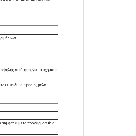
τριβής κλπ.
ης
ν υψηλής ποιότητας για τα οχήματα
άνει επένδυση φρένων, ρολά
α σύμφωνα με το προσαρμοσμένο