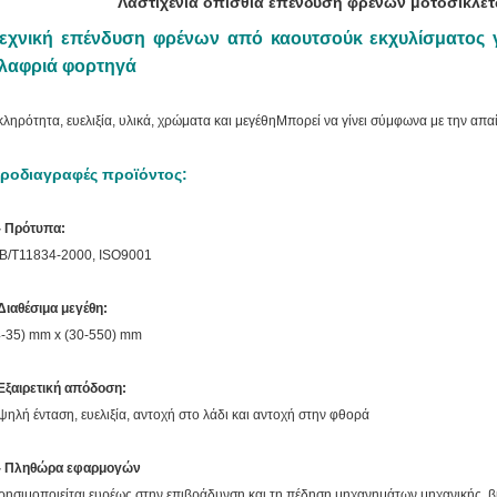
Λαστιχένια οπίσθια επένδυση φρένων μοτοσικλε
εχνική επένδυση φρένων από καουτσούκ εκχυλίσματος γ
λαφριά φορτηγά
κληρότητα, ευελιξία, υλικά, χρώματα και μεγέθη
Μπορεί να γίνει σύμφωνα με την απα
ροδιαγραφές προϊόντος:
- Πρότυπα:
B/T11834-2000, ISO9001
Διαθέσιμα μεγέθη:
4-35) mm x (30-550) mm
Εξαιρετική απόδοση:
ψηλή ένταση, ευελιξία, αντοχή στο λάδι και αντοχή στην φθορά
- Πληθώρα εφαρμογών
ρησιμοποιείται ευρέως στην επιβράδυνση και τη πέδηση μηχανημάτων μηχανικής, 