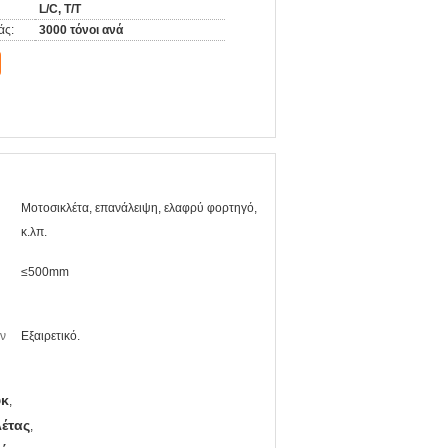
L/C, T/T
άς:
3000 τόνοι ανά
Μοτοσικλέτα, επανάλειψη, ελαφρύ φορτηγό,
κ.λπ.
≤500mm
ην
Εξαιρετικό.
ύκ
,
έτας
,