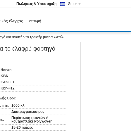
Πωλήσεις & Υποστήριξη
Greek
ικός έλεγχος
επαφή
τηγό ανελκυστήρων τρακτέρ μοτοσικλετών
ια το ελαφρύ φορτηγό
Henan
KBN
ISO9001
Kbn-F12
λής Όροι:
ς min:
1000 κλ
Διαπραγματεύσιμος
Περίπτωση τσαντών ή
ιες:
κοντραπλακέ Polywoven
15-20 ημέρες