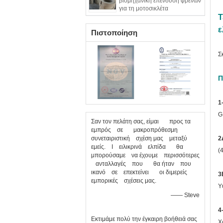
βιομηχανική επένδυση φρένων
για τη μοτοσικλέτα
επαναλείψεων ελαφριών
Τ
φορτηγών
ε
Πιστοποίηση
Σ
Π
1
G
Σαν τον πελάτη σας, είμαι προς τα
εμπρός σε μακροπρόθεσμη
συνεταιριστική σχέση μας μεταξύ
2
εμείς. Ι ειλικρινά ελπίδα θα
(
μπορούσαμε να έχουμε περισσότερες
ανταλλαγές που θα ήταν που
ικανό σε επεκτείνει οι διμερείς
3
εμπορικές σχέσεις μας.
Υ
—— Steve
4
Εκτιμάμε πολύ την έγκαιρη βοήθειά σας
Χ