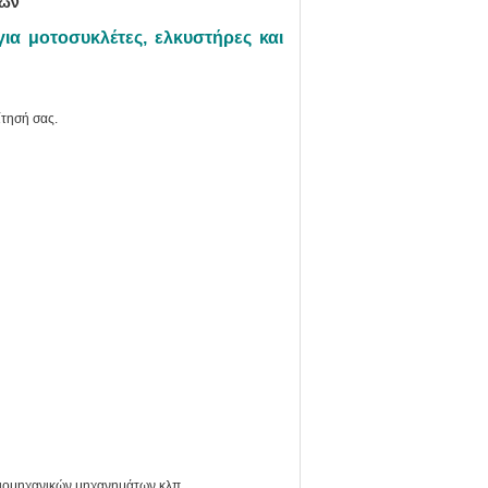
τών
ια μοτοσυκλέτες, ελκυστήρες και
ίτησή σας
.
βιομηχανικών μηχανημάτων κλπ.