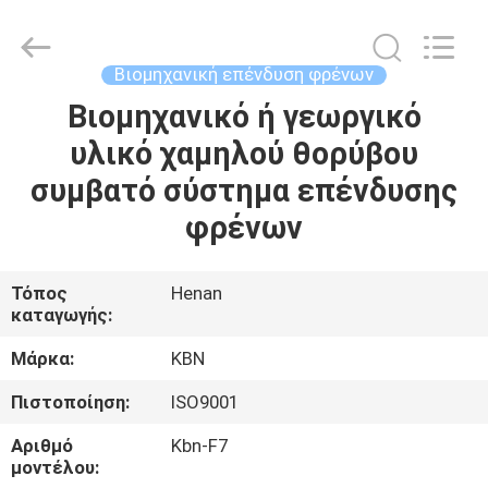
Zhengzhou
Kebona
Industry
Co.,
Ltd.
Βιομηχανική επένδυση φρένων
All
Rights
Reserved.
Βιομηχανικό ή γεωργικό
ΣΠΊΤΙ
υλικό χαμηλού θορύβου
ΠΡΟΪΌΝΤΑ
συμβατό σύστημα επένδυσης
φρένων
ΠΕΡΊΠΟΥ
ΕΜΕΊΣ
Τόπος
Henan
καταγωγής:
ΓΎΡΟΣ
Μάρκα:
KBN
ΕΡΓΟΣΤΑΣΊΩΝ
Πιστοποίηση:
ISO9001
Αριθμό
Kbn-F7
ΠΟΙΟΤΙΚΌΣ
μοντέλου: