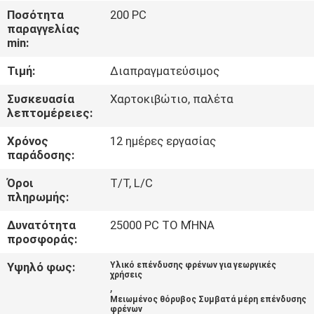
ΈΛΕΓΧΟΣ
Ποσότητα
200 PC
παραγγελίας
min:
ΜΑΣ
Τιμή:
Διαπραγματεύσιμος
ΕΛΆΤΕ
ΣΕ
Συσκευασία
Χαρτοκιβώτιο, παλέτα
λεπτομέρειες:
ΕΠΑΦΉ
Χρόνος
12 ημέρες εργασίας
ΜΕ
παράδοσης:
Όροι
T/T, L/C
ΖΗΤΉΣΤΕ
πληρωμής:
ΈΝΑ
Δυνατότητα
25000 PC ΤΟ ΜΉΝΑ
ΑΠΌΣΠΑΣΜΑ
προσφοράς:
Υψηλό φως:
Υλικό επένδυσης φρένων για γεωργικές
χρήσεις
SITEMAP
,
Μειωμένος θόρυβος Συμβατά μέρη επένδυσης
φρένων