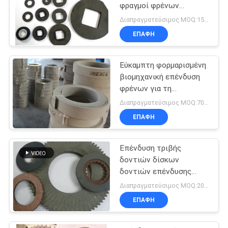
φραγμοί φρένων
παχυμετρικών διαβητών
Διαπραγματεύσιμος MOQ:150 PC
ευελιξίας επένδυσης
ΕΠΑΦΉ
υψηλοί
Εύκαμπτη φορμαρισμένη
βιομηχανική επένδυση
φρένων για τη
μοτοσικλέτα
Διαπραγματεύσιμος MOQ:700 κλ
επαναλείψεων
ΕΠΑΦΉ
ελαφριών φορτηγών
Επένδυση τριβής
δοντιών δίσκων
δοντιών επένδυσης
φρένων δοντιών
Διαπραγματεύσιμος MOQ:200 PC
φύλλων δοντιών
ΕΠΑΦΉ
φύλλων τριβής