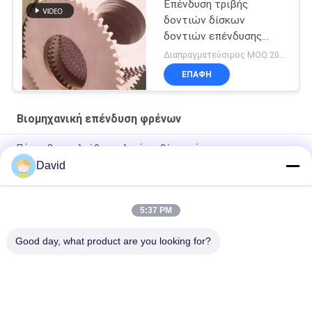
Επένδυση τριβής
δοντιών δίσκων
δοντιών επένδυσης
φρένων δοντιών
Διαπραγματεύσιμος MOQ:200 PC
δίσκων φρένων φύλλων
ΕΠΑΦΉ
τριβής
Βιομηχανική επένδυση φρένων
Πάχος 3mm ελεύθερα υλικά τριβής αμιάντων
David
Βιομηχανική επένδυση φρένων αντίστασης πετρελαίου
μηχανών Τύπου δύναμης
5:37 PM
Εύκαμπτα βιομηχανικά υλικά τριβής για τον ανελκυστήρα
γερανών ανελκυστήρων τρακτέρ βαρούλκων
Good day, what product are you looking for?
Λαϊκή κατηγορία
Όλα
Ρόλος Επένδυσης 
Επένδυση Ρόλων 