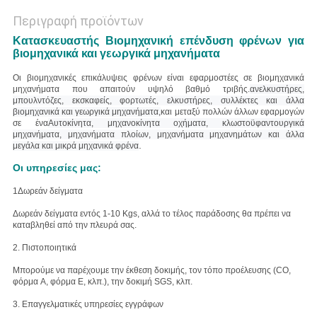
Περιγραφή προϊόντων
Κατασκευαστής Βιομηχανική επένδυση φρένων για
βιομηχανικά και γεωργικά μηχανήματα
Οι βιομηχανικές επικάλυψεις φρένων είναι εφαρμοστέες σε βιομηχανικά
μηχανήματα που απαιτούν υψηλό βαθμό τριβής.
ανελκυστήρες,
μπουλντόζες, εκσκαφείς, φορτωτές, ελκυστήρες, συλλέκτες και άλλα
βιομηχανικά και γεωργικά μηχανήματα,
και μεταξύ πολλών άλλων εφαρμογών
σε ένα
Αυτοκίνητα, μηχανοκίνητα οχήματα, κλωστοϋφαντουργικά
μηχανήματα, μηχανήματα πλοίων, μηχανήματα μηχανημάτων και άλλα
.
μεγάλα και μικρά μηχανικά φρένα
Οι υπηρεσίες μας:
1Δωρεάν δείγματα
Δωρεάν δείγματα εντός 1-10 Kgs, αλλά το τέλος παράδοσης θα πρέπει να
καταβληθεί από την πλευρά σας.
2. Πιστοποιητικά
Μπορούμε να παρέχουμε την έκθεση δοκιμής, τον τόπο προέλευσης (CO,
φόρμα A, φόρμα E, κλπ.), την δοκιμή SGS, κλπ.
3. Επαγγελματικές υπηρεσίες εγγράφων