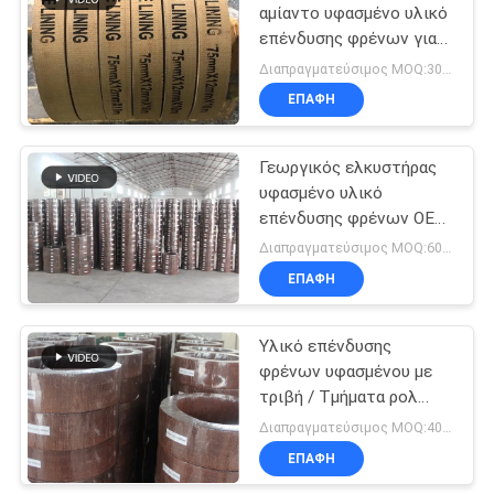
αμίαντο υφασμένο υλικό
επένδυσης φρένων για
10
αγκυροβολητήρα
Διαπραγματεύσιμος MOQ:300 κλ
ανεμοθώρακα
Στόλισμα
ΕΠΑΦΉ
δαχτυλιδιών με
Γεωργικός ελκυστήρας
σφραγιδόλιθο
υφασμένο υλικό
επένδυσης φρένων OEM
προσφέρεται
Διαπραγματεύσιμος MOQ:600 κλ
προσαρμοσμένο πάχος
ΕΠΑΦΉ
17
επένδυσης φρένων
Ελεύθερη
Υλικό επένδυσης
φρένων υφασμένου με
επένδυση φρένων
τριβή / Τμήματα ρολ
αμιάντων
επένδυσης φρένων
Διαπραγματεύσιμος MOQ:400 ΚΛ
ελαφρών φορτηγών
ΕΠΑΦΉ