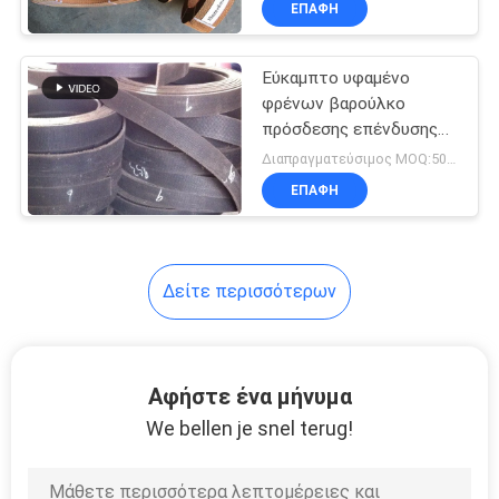
ΕΠΑΦΉ
6
Υλικό τριβής
Εύκαμπτο υφαμένο
φρένων
φρένων βαρούλκο
πρόσδεσης επένδυσης
υλικό μαύρο για το
Διαπραγματεύσιμος MOQ:500 κλ
βαρούλκο αγκύρων
ΕΠΑΦΉ
15
Δείτε περισσότερων
μαξιλάρια φρένων
αυτοκινήτων
Αφήστε ένα μήνυμα
We bellen je snel terug!
18