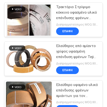
Τρακτόριο Στρίψιμο
8
κόκκινο υφασμένο υλικό
Υλικό φύλλο
επένδυσης φρένων
Συσκευή επένδυσης
Διαπραγματεύσιμος MOQ:500 κλ
τριβής
φρένων Φρένο
ΕΠΑΦΉ
Ελεύθερος από αμίαντο
γρίφος υφασμένη
επένδυση φρένων Tejida
11
Φρένα En Rollos Τρίσιμο
Διαπραγματεύσιμος MOQ:800 κλ
Επένδυση ζωνών
ρολ
ΕΠΑΦΉ
φρένων
Ελεύθερο υφαμένο υλικό
επένδυσης φρένων
αμιάντων για τον
ανελκυστήρα γερανών
Διαπραγματεύσιμος MOQ:800 κλ
τρακτέρ μύλων ζάχαρης