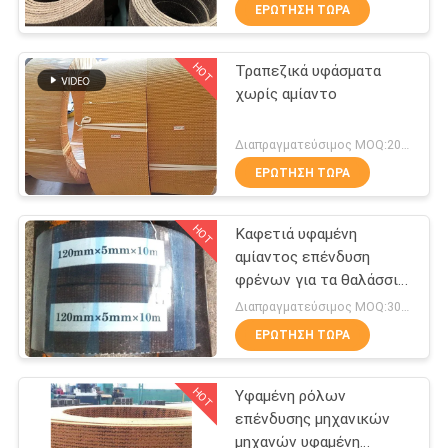
επένδυσης φρένων με
ΈΛΕΓΧΟΣ
ΕΡΏΤΗΣΗ ΤΏΡΑ
σύρματα από χαλκό
HOT
Τραπεζικά υφάσματα
ΜΑΣ
25
χωρίς αμίαντο
ΕΛΆΤΕ
Υφαμένος ρόλος
ΣΕ
Διαπραγματεύσιμος MOQ:200 κιλά
επένδυσης φρένων
ΕΠΑΦΉ
ΕΡΏΤΗΣΗ ΤΏΡΑ
ΜΕ
HOT
Καφετιά υφαμένη
αμίαντος επένδυση
ΖΗΤΉΣΤΕ
φρένων για τα θαλάσσια
34
μηχανήματα κατασκευής
ΈΝΑ
Διαπραγματεύσιμος MOQ:300 κλ
Υλικό φραγμών
ΕΡΏΤΗΣΗ ΤΏΡΑ
ΑΠΌΣΠΑΣΜΑ
φρένων
HOT
Υφαμένη ρόλων
SITEMAP
επένδυσης μηχανικών
μηχανών υφαμένη