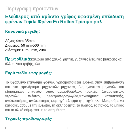
Περιγραφή προϊόντων
Ελεύθερος από αμίαντο γρίφος υφασμένη επένδυση
φρένων Tejida Φρένα En Rollos Τρίσιμο ρολ
Κανονικά μεγέθη:
Δάχος:4mm-35mm
Διάμετρο: 50 mm-500 mm
Διάστημα: 10m, 15m, 20m
Πρωτοϋλικά:
καλώδια από χαλκό, ρητίνη, γυάλινες ίνες, ίνες βισκόζης και
άλλα υλικά τριβής, κλπ.
Ευρύ πεδίο εφαρμογής:
Το υφασμένο επένδυμα φρένων χρησιμοποιείται ευρέως στην επιβράδυνση
και στο φρενάρισμα μηχανικών μηχανών, βιομηχανικών μηχανών και
εξορυκτικών μηχανών, όπως ανεμοθραύλων, τρακτέρ, ζαχαροπηγών,
γερανών, μπλέντερ, ηλεκτροπαραγωγών,Μηχανήματα κατασκευής,
ανελκυστήρας, ανελκυστήρα, φορτηγό, ελαφρύ φορτηγό, κλπ.
Μπορούμε να
κατασκευάσουμε την ευελιξία, τη σκληρότητα, το πλάτος, το πάχος, το μήκος
και το υλικό σύμφωνα με το αίτημά σας.
Τεχνικές προδιαγραφές: