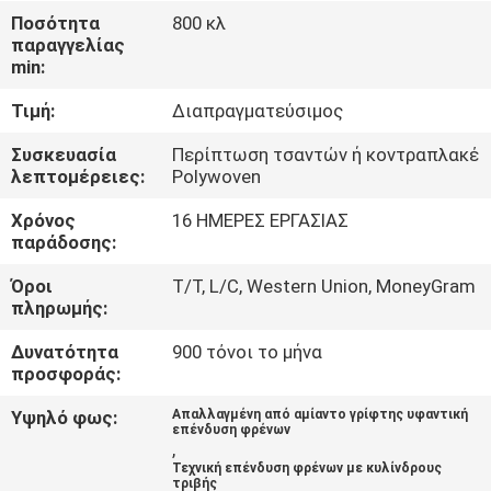
ΈΛΕΓΧΟΣ
Ποσότητα
800 κλ
παραγγελίας
min:
ΜΑΣ
Τιμή:
Διαπραγματεύσιμος
ΕΛΆΤΕ
ΣΕ
Συσκευασία
Περίπτωση τσαντών ή κοντραπλακέ
λεπτομέρειες:
Polywoven
ΕΠΑΦΉ
Χρόνος
16 ΗΜΕΡΕΣ ΕΡΓΑΣΙΑΣ
ΜΕ
παράδοσης:
Όροι
T/T, L/C, Western Union, MoneyGram
ΖΗΤΉΣΤΕ
πληρωμής:
ΈΝΑ
Δυνατότητα
900 τόνοι το μήνα
ΑΠΌΣΠΑΣΜΑ
προσφοράς:
Υψηλό φως:
Απαλλαγμένη από αμίαντο γρίφτης υφαντική
επένδυση φρένων
SITEMAP
,
Τεχνική επένδυση φρένων με κυλίνδρους
τριβής