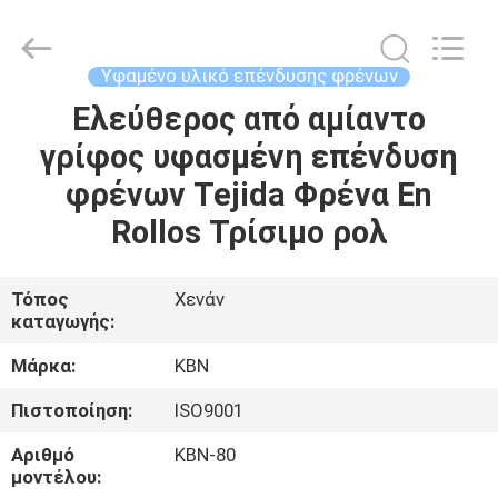
Zhengzhou
Kebona
Industry
Co.,
Ltd.
Υφαμένο υλικό επένδυσης φρένων
All
Rights
Reserved.
Ελεύθερος από αμίαντο
ΣΠΊΤΙ
γρίφος υφασμένη επένδυση
ΠΡΟΪΌΝΤΑ
φρένων Tejida Φρένα En
Rollos Τρίσιμο ρολ
ΠΕΡΊΠΟΥ
ΕΜΕΊΣ
Τόπος
Χενάν
καταγωγής:
ΓΎΡΟΣ
Μάρκα:
KBN
ΕΡΓΟΣΤΑΣΊΩΝ
Πιστοποίηση:
ISO9001
Αριθμό
ΚΒΝ-80
ΠΟΙΟΤΙΚΌΣ
μοντέλου: