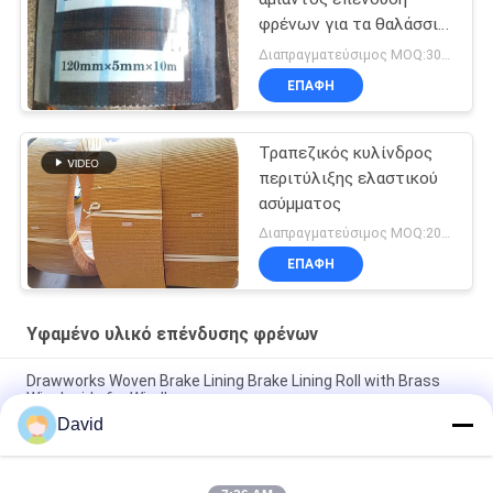
φρένων για τα θαλάσσια
μηχανήματα κατασκευής
Διαπραγματεύσιμος MOQ:300 κλ
ΕΠΑΦΉ
Τραπεζικός κυλίνδρος
περιτύλιξης ελαστικού
ασύμματος
Διαπραγματεύσιμος MOQ:200 κιλά
ΕΠΑΦΉ
Υφαμένο υλικό επένδυσης φρένων
Drawworks Woven Brake Lining Brake Lining Roll with Brass
Wire Inside for Windlass
David
Υφαντό υλικό τριβής για μηχανισμό πρόσδεσης, υλικό τριβής
για φρένα αυτοκινήτων με ορείχαλκο