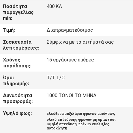
ΈΛΕΓΧΟΣ
Ποσότητα
400 ΚΛ
παραγγελίας
min:
ΜΑΣ
Τιμή:
Διαπραγματεύσιμος
ΕΛΆΤΕ
ΣΕ
Συσκευασία
Σύμφωνα με τα αιτήματά σας
λεπτομέρειες:
ΕΠΑΦΉ
Χρόνος
15 εργάσιμες ημέρες
ΜΕ
παράδοσης:
Όροι
T/T, L/C
ΖΗΤΉΣΤΕ
πληρωμής:
ΈΝΑ
Δυνατότητα
1000 ΤΟΝΟΙ ΤΟ ΜΗΝΑ
ΑΠΌΣΠΑΣΜΑ
προσφοράς:
Υψηλό φως:
,
ελεύθερα μαξιλάρια φρένων αμιάντων
,
SITEMAP
υλικό επένδυσης φρένων μη αμιάντων
υψηλή επένδυση φρένων ευελιξίας
αυτοκίνητη