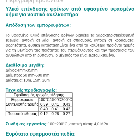
Περιγραφή προϊόντων
Υλικό επένδυσης φρένων από υφασμένο υφασμένο
νήμα για ναυτικό ανελκυστήρα
Απόδοση των εμπορευμάτων:
Το υφασμένο υλικό επένδυσης φρένων διαθέτει τα χαρακτηριστικά:
υψηλή
ευελιξία, αντοχή σε λάδι, αντοχή σε σπασμούς, αντοχή σε κρούσματα,
φορητότητα, φυσική κατάσταση
Είναι ένα από τα καλύτερα προϊόντα τριβής
για τη βελτίωση της ποιότητας του περιβάλλοντος και την προστασία των
ανθρώπων από τη ρύπανση.
Το μέγεθός του είναι εξατομικευμένο.
Διαθέσιμα μεγέθη:
Δάχος:4mm-35mm
Διάμετρο: 50 mm-500 mm
Διάστημα: 10m, 15m, 20m
Τεχνικές προδιαγραφές:
Εφοδιασμός τροχιάς πέδησης
Θερμοκρασία
100°C
150°C
200°C
Συντελεστής τριβής
0.39
0.41
0.43
0.40
0.41
0.42
Ποσοστό φθοράς
0.12
0.28
0.27
Συνθήκες εργασίας:
100~200°C, στατική πίεση: 4,0 MPa.
Ευρύτατα εφαρμοστέα πεδία: