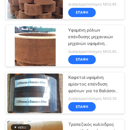
αμιάντων
Διαπραγματεύσιμος MOQ:800 κλ
ΕΠΑΦΉ
Υφαμένη ρόλων
επένδυσης μηχανικών
μηχανών υφαμένη
βαρούλκο φρένων ζώνη
Διαπραγματεύσιμος MOQ:800 κλ
φρένων επένδυσης
ΕΠΑΦΉ
υλική
Καφετιά υφαμένη
αμίαντος επένδυση
φρένων για τα θαλάσσια
μηχανήματα κατασκευής
Διαπραγματεύσιμος MOQ:300 κλ
ΕΠΑΦΉ
Τραπεζικός κυλίνδρος