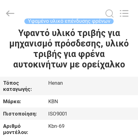
Zhengzhou
Kebona
Industry
Co.,
Ltd.
Υφαμένο υλικό επένδυσης φρένων
All
Rights
Reserved.
Υφαντό υλικό τριβής για
ΣΠΊΤΙ
μηχανισμό πρόσδεσης, υλικό
ΠΡΟΪΌΝΤΑ
τριβής για φρένα
αυτοκινήτων με ορείχαλκο
ΠΕΡΊΠΟΥ
ΕΜΕΊΣ
Τόπος
Henan
καταγωγής:
ΓΎΡΟΣ
Μάρκα:
KBN
ΕΡΓΟΣΤΑΣΊΩΝ
Πιστοποίηση:
ISO9001
Αριθμό
Kbn-69
ΠΟΙΟΤΙΚΌΣ
μοντέλου: