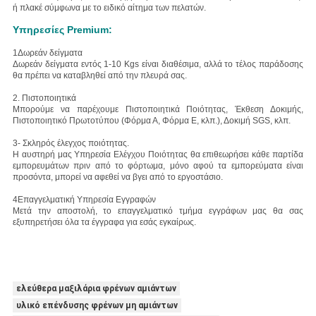
ή πλακέ σύμφωνα με το ειδικό αίτημα των πελατών.
Υπηρεσίες Premium:
1Δωρεάν δείγματα
Δωρεάν δείγματα εντός 1-10 Kgs είναι διαθέσιμα, αλλά το τέλος παράδοσης
θα πρέπει να καταβληθεί από την πλευρά σας.
2. Πιστοποιητικά
Μπορούμε να παρέχουμε Πιστοποιητικά Ποιότητας, Έκθεση Δοκιμής,
Πιστοποιητικό Πρωτοτύπου (Φόρμα Α, Φόρμα Ε, κλπ.), Δοκιμή SGS, κλπ.
3- Σκληρός έλεγχος ποιότητας.
Η αυστηρή μας Υπηρεσία Ελέγχου Ποιότητας θα επιθεωρήσει κάθε παρτίδα
εμπορευμάτων πριν από το φόρτωμα, μόνο αφού τα εμπορεύματα είναι
προσόντα, μπορεί να αφεθεί να βγει από το εργοστάσιο.
4Επαγγελματική Υπηρεσία Εγγραφών
Μετά την αποστολή, το επαγγελματικό τμήμα εγγράφων μας θα σας
εξυπηρετήσει όλα τα έγγραφα για εσάς εγκαίρως.
ελεύθερα μαξιλάρια φρένων αμιάντων
υλικό επένδυσης φρένων μη αμιάντων