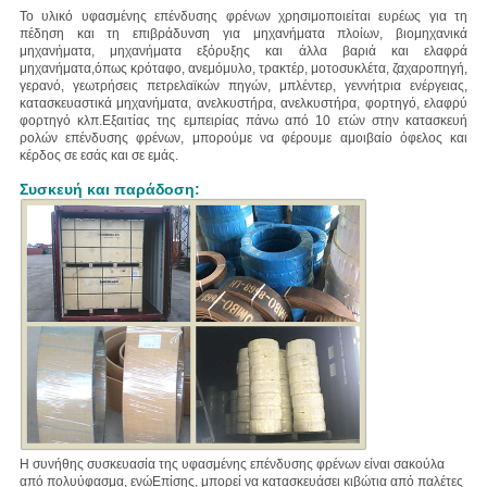
Το υλικό υφασμένης επένδυσης φρένων χρησιμοποιείται ευρέως για τη
πέδηση και τη επιβράδυνση για μηχανήματα πλοίων, βιομηχανικά
μηχανήματα, μηχανήματα εξόρυξης και άλλα βαριά και ελαφρά
μηχανήματα,
όπως κρόταφο, ανεμόμυλο, τρακτέρ, μοτοσυκλέτα, ζαχαροπηγή,
γερανό, γεωτρήσεις πετρελαϊκών πηγών, μπλέντερ, γεννήτρια ενέργειας,
κατασκευαστικά μηχανήματα, ανελκυστήρα, ανελκυστήρα, φορτηγό, ελαφρύ
φορτηγό κλπ.
Εξαιτίας της εμπειρίας πάνω από 10 ετών στην κατασκευή
ρολών επένδυσης φρένων, μπορούμε να φέρουμε αμοιβαίο όφελος και
κέρδος σε εσάς και σε εμάς.
Συσκευή και παράδοση:
Η συνήθης συσκευασία της υφασμένης επένδυσης φρένων είναι σακούλα
από πολυύφασμα, ενώ
Επίσης, μπορεί να κατασκευάσει κιβώτια από παλέτες