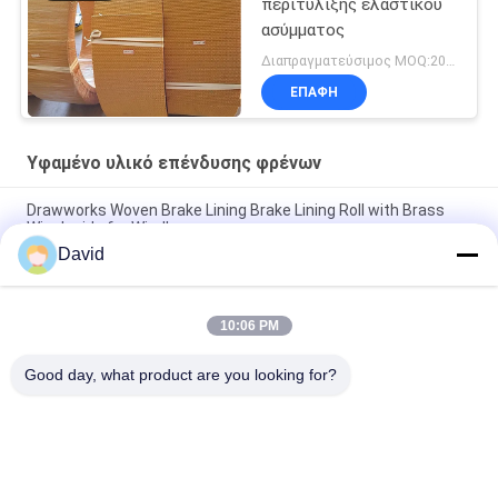
περιτύλιξης ελαστικού
ασύμματος
Διαπραγματεύσιμος MOQ:200 κιλά
ΕΠΑΦΉ
Υφαμένο υλικό επένδυσης φρένων
Drawworks Woven Brake Lining Brake Lining Roll with Brass
Wire Inside for Windlass
David
Προσαρμοσμένο μη αμίαντο υφασμένο υλικό επένδυσης
φρένων για αγκυροβολητήρα ανεμοθώρακα
10:06 PM
Γεωργικός ελκυστήρας υφασμένο υλικό επένδυσης φρένων
OEM προσφέρεται προσαρμοσμένο πάχος επένδυσης φρένων
Good day, what product are you looking for?
Λαϊκή κατηγορία
Όλα
Ρόλος Επένδυσης 
Επένδυση Ρόλων 