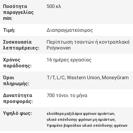
ΈΛΕΓΧΟΣ
Ποσότητα
500 κλ
παραγγελίας
min:
ΜΑΣ
Τιμή:
Διαπραγματεύσιμος
ΕΛΆΤΕ
ΣΕ
Συσκευασία
Περίπτωση τσαντών ή κοντραπλακέ
λεπτομέρειες:
Polywoven
ΕΠΑΦΉ
Χρόνος
16 ημέρες εργασίας
ΜΕ
παράδοσης:
Όροι
T/T, L/C, Western Union, MoneyGram
ΖΗΤΉΣΤΕ
πληρωμής:
ΈΝΑ
Δυνατότητα
700 τόνοι το μήνα
ΑΠΌΣΠΑΣΜΑ
προσφοράς:
Υψηλό φως:
,
ελεύθερα μαξιλάρια φρένων αμιάντων
,
SITEMAP
υλικό επένδυσης φρένων μη αμιάντων
Υφαμένο βαρούλκο υλικό επένδυσης φρένων