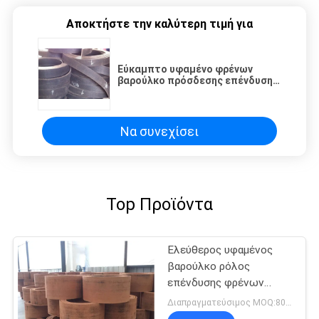
Αποκτήστε την καλύτερη τιμή για
Εύκαμπτο υφαμένο φρένων
βαρούλκο πρόσδεσης επένδυσης
υλικό μαύρο για το βαρούλκο
αγκύρων
Να συνεχίσει
Top Προϊόντα
Ελεύθερος υφαμένος
βαρούλκο ρόλος
επένδυσης φρένων
αμιάντων
Διαπραγματεύσιμος MOQ:800 κλ