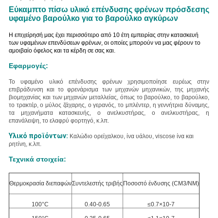
Εύκαμπτο πίσω υλικό επένδυσης φρένων πρόσδεσης
υφαμένο βαρούλκο για το βαρούλκο αγκύρων
Η επιχείρησή μας έχει περισσότερο από 10 έτη εμπειρίας στην κατασκευή
των υφαμένων επενδύσεων φρένων, οι οποίες μπορούν να μας φέρουν το
αμοιβαίο όφελος και τα κέρδη σε σας και.
Εφαρμογές:
Το υφαμένο υλικό επένδυσης φρένων χρησιμοποίησε ευρέως στην
επιβράδυνση και το φρενάρισμα των μηχανών μηχανικών, της μηχανής
βιομηχανίας και των μηχανών μεταλλείας, όπως το βαρούλκο, το βαρούλκο,
το τρακτέρ, ο μύλος ζάχαρης, ο γερανός, το μπλέντερ, η γεννήτρια δύναμης,
τα μηχανήματα κατασκευής, ο ανελκυστήρας, ο ανελκυστήρας, η
επανάλειψη, το ελαφρύ φορτηγό, κ.λπ.
Υλικό προϊόντων:
Καλώδιο
ορείχαλκου
, ίνα υάλου, viscose ίνα και
ρητίνη, κ.λπ.
Τεχνικά στοιχεία:
Θερμοκρασία διεπαφών
Συντελεστής τριβής
Ποσοστό ένδυσης (CM3/NM)
100°C
0.40-0.65
≤0.7×10-7