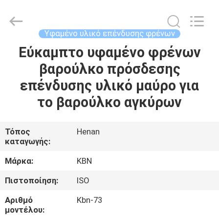
Zhengzhou
Kebona
Industry
Co.,
Ltd.
Υφαμένο υλικό επένδυσης φρένων
All
Rights
Reserved.
Εύκαμπτο υφαμένο φρένων
ΣΠΊΤΙ
βαρούλκο πρόσδεσης
ΠΡΟΪΌΝΤΑ
επένδυσης υλικό μαύρο για
το βαρούλκο αγκύρων
ΠΕΡΊΠΟΥ
ΕΜΕΊΣ
Τόπος
Henan
καταγωγής:
ΓΎΡΟΣ
Μάρκα:
KBN
ΕΡΓΟΣΤΑΣΊΩΝ
Πιστοποίηση:
ISO
Αριθμό
Kbn-73
ΠΟΙΟΤΙΚΌΣ
μοντέλου: