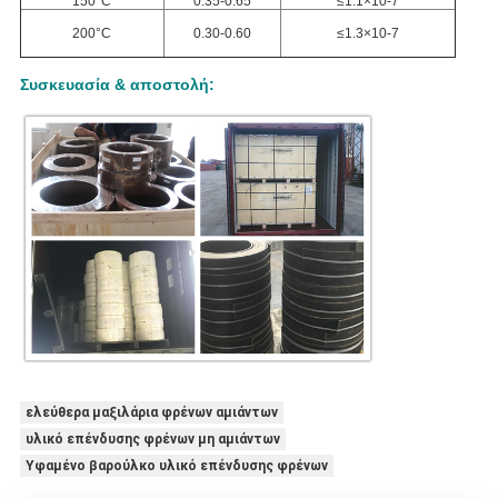
150°C
0.35-0.65
≤1.1×10-7
200°C
0.30-0.60
≤1.3×10-7
Συσκευασία & αποστολή:
ελεύθερα μαξιλάρια φρένων αμιάντων
υλικό επένδυσης φρένων μη αμιάντων
Υφαμένο βαρούλκο υλικό επένδυσης φρένων