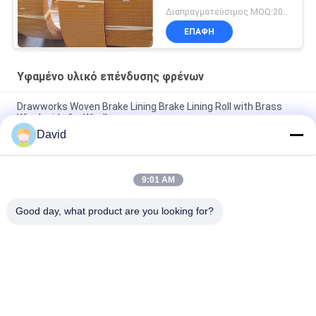
Διαπραγματεύσιμος MOQ:200 κιλά
ΕΠΑΦΉ
Υφαμένο υλικό επένδυσης φρένων
Drawworks Woven Brake Lining Brake Lining Roll with Brass
Wire Inside for Windlass
David
Υφαντό υλικό τριβής για μηχανισμό πρόσδεσης, υλικό τριβής
για φρένα αυτοκινήτων με ορείχαλκο
9:01 AM
Προσαρμοσμένο μη αμίαντο υφασμένο υλικό επένδυσης
φρένων για αγκυροβολητήρα ανεμοθώρακα
Good day, what product are you looking for?
Λαϊκή κατηγορία
Όλα
Ρόλος Επένδυσης 
Επένδυση Ρόλων 
Φρένων
Φρένων