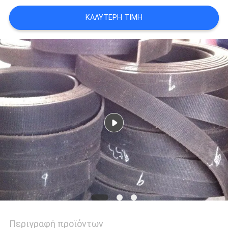
PRIVACY
ΚΑΛΎΤΕΡΗ ΤΙΜΉ
POLICY
Περιγραφή προϊόντων