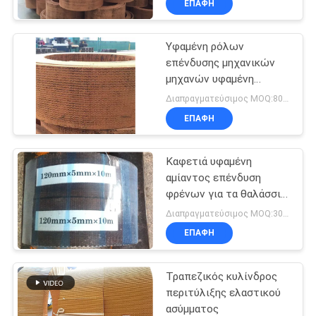
ΕΠΑΦΉ
Υφαμένη ρόλων
επένδυσης μηχανικών
μηχανών υφαμένη
βαρούλκο φρένων ζώνη
Διαπραγματεύσιμος MOQ:800 κλ
φρένων επένδυσης
ΕΠΑΦΉ
υλική
Καφετιά υφαμένη
αμίαντος επένδυση
φρένων για τα θαλάσσια
μηχανήματα κατασκευής
Διαπραγματεύσιμος MOQ:300 κλ
ΕΠΑΦΉ
Τραπεζικός κυλίνδρος
περιτύλιξης ελαστικού
ασύμματος