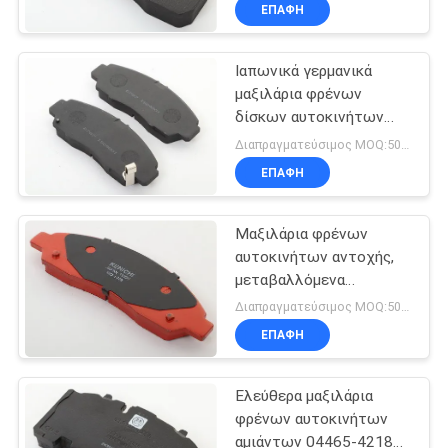
δίσκους φρένων
ΈΛΕΓΧΟΣ
ΕΠΑΦΉ
Ιαπωνικά γερμανικά
ΜΑΣ
μαξιλάρια φρένων
ΕΛΆΤΕ
δίσκων αυτοκινήτων
ΣΕ
απόδοσης μαξιλαριών
Διαπραγματεύσιμος MOQ:50 σύνολα
φρένων αυτοκινήτων
ΕΠΑΦΉ
ΕΠΑΦΉ
οπίσθια
ΜΕ
Μαξιλάρια φρένων
αυτοκινήτων αντοχής,
ΖΗΤΉΣΤΕ
μεταβαλλόμενα
μαξιλάρια φρένων μερών
ΈΝΑ
Διαπραγματεύσιμος MOQ:50 σύνολα
αυτοκινήτων
ΕΠΑΦΉ
ΑΠΌΣΠΑΣΜΑ
Ελεύθερα μαξιλάρια
SITEMAP
φρένων αυτοκινήτων
αμιάντων 04465-42180