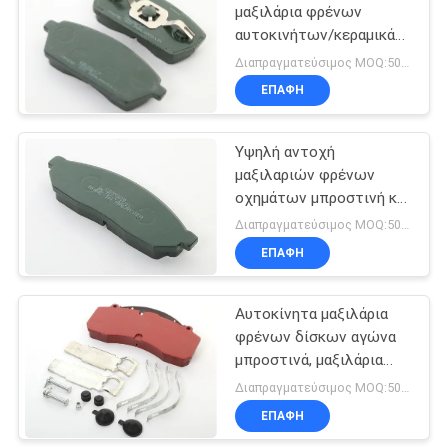
μαξιλάρια φρένων
αυτοκινήτων/κεραμικά
μαξιλάρια φρένων για το
Διαπραγματεύσιμος MOQ:50 σύνολα
λεωφορείο φορτηγών
ΕΠΑΦΉ
Υψηλή αντοχή
μαξιλαριών φρένων
οχημάτων μπροστινή και
πίσω ημι - μεταλλικό
Διαπραγματεύσιμος MOQ:50 σύνολα
υλικό
ΕΠΑΦΉ
Αυτοκίνητα μαξιλάρια
φρένων δίσκων αγώνα
μπροστινά, μαξιλάρια
φρένων υψηλής
Διαπραγματεύσιμος MOQ:50 σύνολα
επίδοσης
ΕΠΑΦΉ