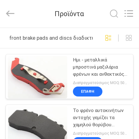
Zhengzhou
Kebona
Industry
Προϊόντα
Co.,
Ltd.
All
Rights
Reserved.
ΣΠΊΤΙ
front brake pads and discs διαδικτυακή κατασκευή
ΠΡΟΪΌΝΤΑ
Ημι - μεταλλικά
μπροστινά μαξιλάρια
ΠΕΡΊΠΟΥ
φρένων και ανθεκτικός
ΕΜΕΊΣ
μαύρος γκρίζος δίσκων
Διαπραγματεύσιμος MOQ:50 σύνολα
ΕΠΑΦΉ
ΓΎΡΟΣ
Το φρένο αυτοκινήτων
ΕΡΓΟΣΤΑΣΊΩΝ
αντοχής γεμίζει τα
χαμηλού θορύβου
ΠΟΙΟΤΙΚΌΣ
μαξιλάρια και τους
Διαπραγματεύσιμος MOQ:50 σύνολα