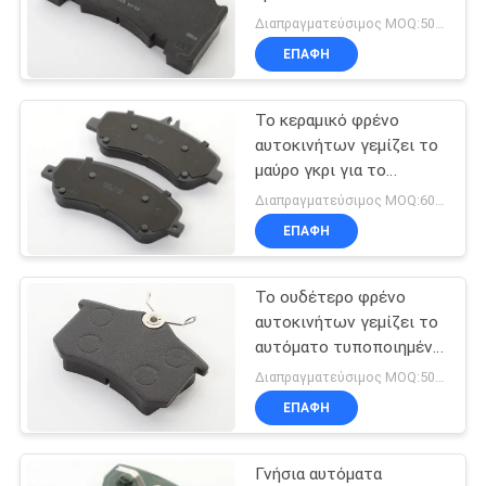
ιαπωνική σειρά
PRIVACY
Διαπραγματεύσιμος MOQ:50 σύνολα
αυτοκινήτων
ΕΠΑΦΉ
POLICY
Το κεραμικό φρένο
αυτοκινήτων γεμίζει το
μαύρο γκρι για το
αμερικανικό γερμανικό
Διαπραγματεύσιμος MOQ:60 σύνολα
ιαπωνικό φρένο δίσκων
ΕΠΑΦΉ
αυτοκινήτων
Το ουδέτερο φρένο
αυτοκινήτων γεμίζει το
αυτόματο τυποποιημένο
μέγεθος πρώτης ύλης
Διαπραγματεύσιμος MOQ:50 σύνολα
ανταλλακτικών
ΕΠΑΦΉ
Γνήσια αυτόματα