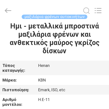
Zhengzhou
Kebona
Industry
Co.,
Ltd.
μαξιλάρια φρένων αυτοκινήτων
All
Rights
Reserved.
Ημι - μεταλλικά μπροστινά
ΣΠΊΤΙ
μαξιλάρια φρένων και
ΠΡΟΪΌΝΤΑ
ανθεκτικός μαύρος γκρίζος
δίσκων
ΠΕΡΊΠΟΥ
ΕΜΕΊΣ
Τόπος
Henan
καταγωγής:
ΓΎΡΟΣ
Μάρκα:
KBN
ΕΡΓΟΣΤΑΣΊΩΝ
Πιστοποίηση:
Emark, ISO, etc
Αριθμό
Η.Ε-11
ΠΟΙΟΤΙΚΌΣ
μοντέλου: