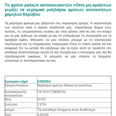
Το φρένο ραλιών κατασκευαστών cOem μη-αμιάντων
γεμίζει τα κεραμικά μαξιλάρια φρένων αυτοκινήτων
χαμηλού θορύβου
Τα μαξιλάρια φρένων μας εξάγονται στις παγκόσμιες αγορές. Η ικανοποίηση
των πελατών είναι η αιώνια αναζήτησή μας. Χαιρετίζουμε θερμά τους
πελάτες, τις επιχειρησιακές ενώσεις και τους φίλους από σε όλο τον κόσμο
για να μας έρθουμε σε επαφή με και να επιδιώξουμε τη συνεργασία για τα
αμοιβαία οφέλη.
Μπορείτε να μας στείλετε μήνυμα με το ηλεκτρονικό
ταχυδρομείο για τις πληροφορίες παραγωγής όπως το cOem, εικόνα για την
αναφορά. Εν τω μεταξύ θα ελέγξουμε εάν να έχετε αυτά τα προϊόντα στο
απόθεμα. Αναπτύσσουμε συχνά τα νέα στοιχεία ενώ ο ιστοχώρος μας δεν θα
ταχυδρομούσε εγκαίρως. Ή μπορείτε να μας στείλετε τα δείγματα,
μπορούμε το προσαρμόσαμε για σας.
Εμπορικό σήμα
KEBONA
Όνομα στοιχείων
Μαξιλάρια φρένων δίσκων αυτοκινήτων
Κατασκευαστής
ΓΙΑ ΤΑ ΑΥΤΟΚΙΝΗΤΑ
αυτοκινήτων
Moq
50 PC
Εγγύηση
2 ΕΤΗ
Δείγμα
Τα ελεύθερα δείγματα είναι διαθέσιμα
Τιμή
4-8USD