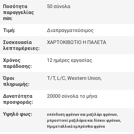
ΈΛΕΓΧΟΣ
Ποσότητα
50 σύνολα
παραγγελίας
min:
ΜΑΣ
Τιμή:
Διαπραγματεύσιμος
ΕΛΆΤΕ
ΣΕ
Συσκευασία
ΧΑΡΤΟΚΙΒΩΤΙΟ Η ΠΑΛΕΤΑ
λεπτομέρειες:
ΕΠΑΦΉ
Χρόνος
12 ημέρες εργασίας
ΜΕ
παράδοσης:
Όροι
T/T, L/C, Western Union,
ΖΗΤΉΣΤΕ
πληρωμής:
ΈΝΑ
Δυνατότητα
20000 σύνολα το μήνα
ΑΠΌΣΠΑΣΜΑ
προσφοράς:
Υψηλό φως:
,
επένδυση φρένων και μαξιλάρι φρένων
,
SITEMAP
μπροστινοί μαξιλάρια και δίσκοι φρένων
Ημιμεταλλικά εμπρόσθια φρένα