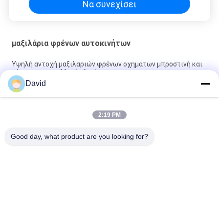
Να συνεχίσει
μαξιλάρια φρένων αυτοκινήτων
Υψηλή αντοχή μαξιλαριών φρένων οχημάτων μπροστινή και
πίσω ημι - μεταλλικό υλικό
David
Το προσαρμοσμένο πρότυπο φρενάρει μπροστινό και πίσω
μέρος τα μαξιλάρια καμία αντίσταση σκόνης θορύβου
2:19 PM
Αυτοκίνητα μαξιλάρια φρένων δίσκων αγώνα μπροστινά,
μαξιλάρια φρένων υψηλής επίδοσης
Good day, what product are you looking for?
Λαϊκή κατηγορία
Όλα
Ρόλος Επένδυσης 
Επένδυση Ρόλων 
Φρένων
Φρένων
Υφαμένος Ρόλος 
Υλικό Φραγμών 