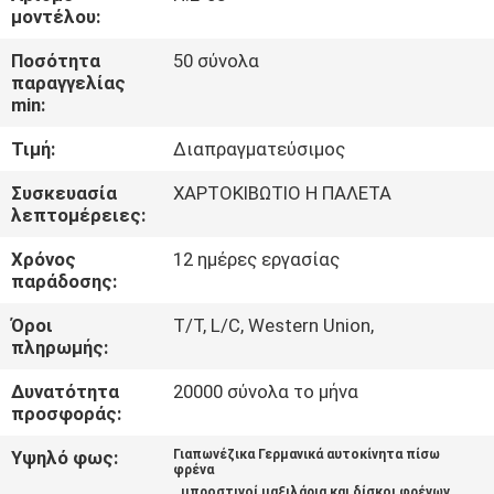
ΈΛΕΓΧΟΣ
μοντέλου:
Ποσότητα
50 σύνολα
ΜΑΣ
παραγγελίας
min:
ΕΛΆΤΕ
Τιμή:
Διαπραγματεύσιμος
ΣΕ
ΕΠΑΦΉ
Συσκευασία
ΧΑΡΤΟΚΙΒΩΤΙΟ Η ΠΑΛΕΤΑ
λεπτομέρειες:
ΜΕ
Χρόνος
12 ημέρες εργασίας
παράδοσης:
ΖΗΤΉΣΤΕ
Όροι
T/T, L/C, Western Union,
ΈΝΑ
πληρωμής:
ΑΠΌΣΠΑΣΜΑ
Δυνατότητα
20000 σύνολα το μήνα
προσφοράς:
SITEMAP
Υψηλό φως:
Γιαπωνέζικα Γερμανικά αυτοκίνητα πίσω
φρένα
,
μπροστινοί μαξιλάρια και δίσκοι φρένων