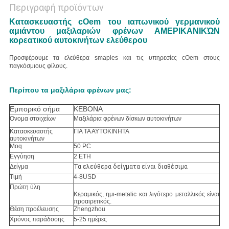
Περιγραφή προϊόντων
Κατασκευαστής cOem του ιαπωνικού γερμανικού
αμιάντου μαξιλαριών φρένων ΑΜΕΡΙΚΑΝΙΚΏΝ
κορεατικού αυτοκινήτων ελεύθερου
Προσφέρουμε τα ελεύθερα smaples και τις υπηρεσίες cOem στους
παγκόσμιους φίλους.
Περίπου τα μαξιλάρια φρένων μας:
Εμπορικό σήμα
KEBONA
Όνομα στοιχείων
Μαξιλάρια φρένων δίσκων αυτοκινήτων
Κατασκευαστής
ΓΙΑ ΤΑ ΑΥΤΟΚΙΝΗΤΑ
αυτοκινήτων
Moq
50 PC
Εγγύηση
2 ΕΤΗ
Δείγμα
Τα ελεύθερα δείγματα είναι διαθέσιμα
Τιμή
4-8USD
Πρώτη ύλη
Κεραμικός, ημι-metalic και λιγότερο μεταλλικός είναι
προαιρετικός.
Θέση προέλευσης
Zhengzhou
Χρόνος παράδοσης
5-25 ημέρες