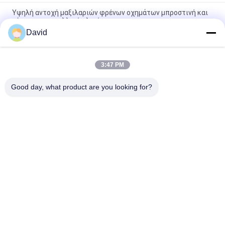
Υψηλή αντοχή μαξιλαριών φρένων οχημάτων μπροστινή και
πίσω ημι - μεταλλικό υλικό
David
Το προσαρμοσμένο πρότυπο φρενάρει μπροστινό και πίσω
μέρος τα μαξιλάρια καμία αντίσταση σκόνης θορύβου
3:47 PM
Αυτοκίνητα μαξιλάρια φρένων δίσκων αγώνα μπροστινά,
μαξιλάρια φρένων υψηλής επίδοσης
Good day, what product are you looking for?
Λαϊκή κατηγορία
Όλα
Ρόλος Επένδυσης 
Επένδυση Ρόλων 
Φρένων
Φρένων
Υφαμένος Ρόλος 
Υλικό Φραγμών 
Επένδυσης Φρένων
Φρένων
Υφαμένο Υλικό 
Βιομηχανική 
Επένδυσης Φρένων
Επένδυση Φρένων