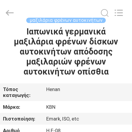
Zhengzhou
Kebona
Industry
Co.,
Ltd.
μαξιλάρια φρένων αυτοκινήτων
All
Rights
Reserved.
Ιαπωνικά γερμανικά
ΣΠΊΤΙ
μαξιλάρια φρένων δίσκων
ΠΡΟΪΌΝΤΑ
αυτοκινήτων απόδοσης
μαξιλαριών φρένων
ΠΕΡΊΠΟΥ
αυτοκινήτων οπίσθια
ΕΜΕΊΣ
Τόπος
Henan
καταγωγής:
ΓΎΡΟΣ
ΕΡΓΟΣΤΑΣΊΩΝ
Μάρκα:
KBN
Πιστοποίηση:
Emark, ISO, etc
ΠΟΙΟΤΙΚΌΣ
Αριθμό
Η.Ε-08