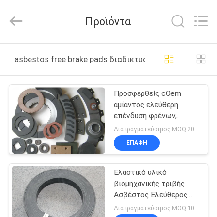
Zhengzhou
Kebona
Industry
Προϊόντα
Co.,
Ltd.
All
Rights
Reserved.
ΣΠΊΤΙ
asbestos free brake pads διαδικτυακή κατασκευή
ΠΡΟΪΌΝΤΑ
Προσφερθείς cOem
αμίαντος ελεύθερη
ΠΕΡΊΠΟΥ
επένδυση φρένων,
ΕΜΕΊΣ
βιομηχανική επένδυση
Διαπραγματεύσιμος MOQ:200 PC
φρένων
ΕΠΑΦΉ
ΓΎΡΟΣ
Ελαστικό υλικό
ΕΡΓΟΣΤΑΣΊΩΝ
βιομηχανικής τριβής
Ασβέστος Ελεύθερος
ΠΟΙΟΤΙΚΌΣ
φρένο επένδυση
Διαπραγματεύσιμος MOQ:100 ρόλοι