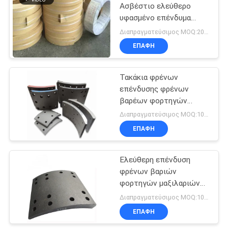
Ασβέστιο ελεύθερο
υφασμένο επένδυμα
πέδησης
Διαπραγματεύσιμος MOQ:20 ρόλοι
Περιβαλλοντικά φιλικό
ΕΠΑΦΉ
επένδυμα πέδησης σε
ρόλο
Τακάκια φρένων
επένδυσης φρένων
βαρέων φορτηγών
Επαγγελματικά οχήματα
Διαπραγματεύσιμος MOQ:100 σύνολα
χωρίς αμίαντο
ΕΠΑΦΉ
Ελεύθερη επένδυση
φρένων βαριών
φορτηγών μαξιλαριών
φρένων επένδυσης
Διαπραγματεύσιμος MOQ:100 σύνολα
φρένων αμιάντων
ΕΠΑΦΉ
εμπορικών οχημάτων