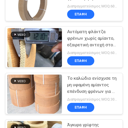
ελεύθερο για το
PRIVACY
Διαπραγματεύσιμος MOQ:600 κλ
βαρούλκο βαρούλκων
ΕΠΑΦΉ
POLICY
Αυτόματη φλάντζα
φρένων χωρίς αμίαντο,
εξαιρετική αντοχή στο
νερό, υφασμένα φρένα
Διαπραγματεύσιμος MOQ:600 κλ
ΕΠΑΦΉ
Το καλώδιο ενίσχυσε τη
μη υφαμένη αμίαντος
επένδυση φρένων για το
βαρούλκο αγκύρων
Διαπραγματεύσιμος MOQ:30 ρολά
βαρούλκων πρόσδεσης
ΕΠΑΦΉ
Άγκυρα γρίφτης