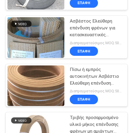
κυλίνδρος
ΈΛΕΓΧΟΣ
ΕΠΑΦΉ
Ασβέστος Ελεύθερη
ΜΑΣ
επένδυση φρένων για
ΕΛΆΤΕ
κατασκευαστικές
ΣΕ
μηχανές
Διαπραγματεύσιμος MOQ:50 ρόλοι
ΕΠΑΦΉ
ΕΠΑΦΉ
ΜΕ
Πίσω ή εμπρός
αυτοκινήτων Ασβέστιο
ΖΗΤΉΣΤΕ
Ελεύθερη επένδυση
φρένων Χαλκό σύρμα
ΈΝΑ
Διαπραγματεύσιμος MOQ:50 ρόλοι
μέσα με χάλκινο σύρμα
ΕΠΑΦΉ
ΑΠΌΣΠΑΣΜΑ
Τριβής προσαρμοσμένο
SITEMAP
υλικό μήκος επένδυσης
φρένων μη αμιάντων