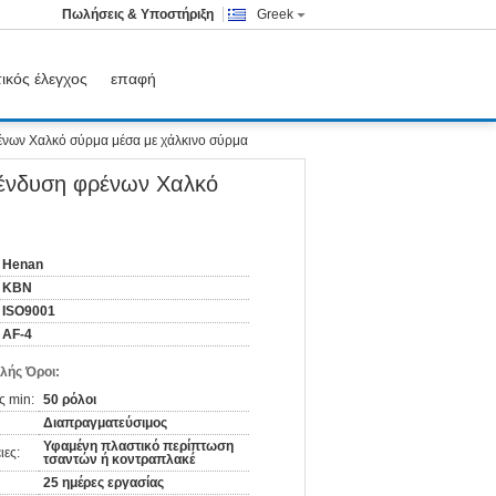
Πωλήσεις & Υποστήριξη
Greek
ικός έλεγχος
επαφή
ένων Χαλκό σύρμα μέσα με χάλκινο σύρμα
πένδυση φρένων Χαλκό
Henan
KBN
ISO9001
AF-4
λής Όροι:
ς min:
50 ρόλοι
Διαπραγματεύσιμος
Υφαμένη πλαστικό περίπτωση
ιες:
τσαντών ή κοντραπλακέ
25 ημέρες εργασίας