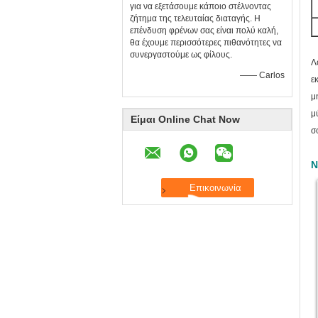
για να εξετάσουμε κάποιο στέλνοντας
ζήτημα της τελευταίας διαταγής. Η
επένδυση φρένων σας είναι πολύ καλή,
θα έχουμε περισσότερες πιθανότητες να
συνεργαστούμε ως φίλους.
Λ
—— Carlos
ε
μ
μ
Είμαι Online Chat Now
σ
Ν