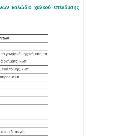
ένων καλώδιο χαλκού επένδυσης
άντων
 τα γεωργικά μηχανήματα, τα
ιά οχήματα, κ.λπ.
λικά τριβής, κ.λπ.
μαύρος, κ.λπ.
βαίωση διαταγής