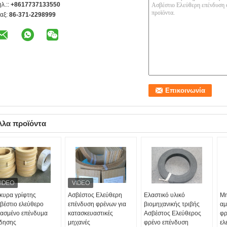
ηλ.::
+8617737133550
αξ:
86-371-2298999
λλα προϊόντα
κυρα γρίφτης
Ασβέστος Ελεύθερη
Ελαστικό υλικό
Μη
βέστιο ελεύθερο
επένδυση φρένων για
βιομηχανικής τριβής
αμ
ασμένο επένδυμα
κατασκευαστικές
Ασβέστος Ελεύθερος
φρ
δησης
μηχανές
φρένο επένδυση
ελ