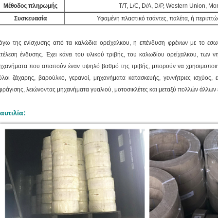
Μέθοδος πληρωμής
T/T, L/C, D/A, D/P, Western Union, 
Συσκευασία
Υφαμένη πλαστικό τσάντες, παλέτα, ή περιπτώ
όγω της ενίσχυσης από τα καλώδια ορείχαλκου, η επένδυση φρένων με το εσωτ
κτέλεση ένδυσης.
Έχει κάνει του υλικού τριβής, του καλωδίου ορείχαλκου, των νη
ηχανήματα που απαιτούν έναν υψηλό βαθμό της τριβής, μπορούν να χρησιμοποιη
ύλοι ζάχαρης, βαρούλκο, γερανοί, μηχανήματα κατασκευής, γεννήτριες ισχύος, 
φράγισης, λειώνοντας μηχανήματα γυαλιού, μοτοσικλέτες και μεταξύ πολλών άλλων
αυτιλία: