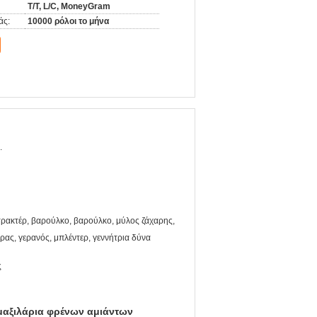
T/T, L/C, MoneyGram
άς:
10000 ρόλοι το μήνα
.
τρακτέρ, βαρούλκο, βαρούλκο, μύλος ζάχαρης,
ρας, γερανός, μπλέντερ, γεννήτρια δύνα
ς
μαξιλάρια φρένων αμιάντων