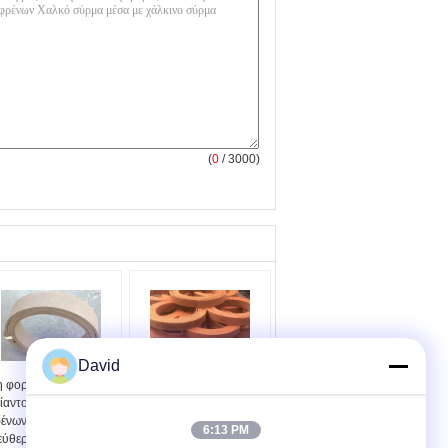
(
0
/ 3000)
David
 φορμαρισμένη
Επένδυση φρένων μη
ίαντος επένδυση
αμιάντων έλξης
ένων αμιάντων
βαρούλκων για τα
6:13 PM
εύθερη για το ελαφρύ
αγροτικά τρακτέρ