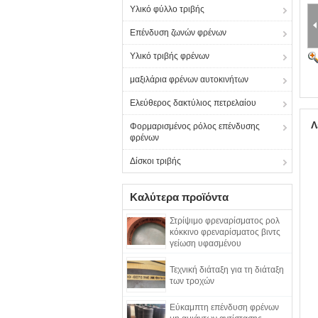
Υλικό φύλλο τριβής
Επένδυση ζωνών φρένων
Υλικό τριβής φρένων
μαξιλάρια φρένων αυτοκινήτων
Ελεύθερος δακτύλιος πετρελαίου
Λ
Φορμαρισμένος ρόλος επένδυσης
φρένων
Δίσκοι τριβής
Καλύτερα προϊόντα
Στρίψιμο φρεναρίσματος ρολ
κόκκινο φρεναρίσματος βιντς
γείωση υφασμένου
φρεναρίσματος
Τεχνική διάταξη για τη διάταξη
των τροχών
Εύκαμπτη επένδυση φρένων