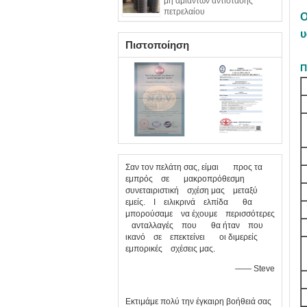
μη αμιάντων αντίστασης
πετρελαίου
Ο
υ
Πιστοποίηση
Π
Σαν τον πελάτη σας, είμαι προς τα
εμπρός σε μακροπρόθεσμη
συνεταιριστική σχέση μας μεταξύ
εμείς. Ι ειλικρινά ελπίδα θα
μπορούσαμε να έχουμε περισσότερες
ανταλλαγές που θα ήταν που
ικανό σε επεκτείνει οι διμερείς
εμπορικές σχέσεις μας.
—— Steve
Εκτιμάμε πολύ την έγκαιρη βοήθειά σας