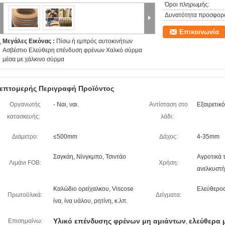
Όροι πληρωμής:
Δυνατότητα προσφορ
Επικοινωνία
Μεγάλες Εικόνας :
Πίσω ή εμπρός αυτοκινήτων
Ασβέστιο Ελεύθερη επένδυση φρένων Χαλκό σύρμα
μέσα με χάλκινο σύρμα
επτομερής Περιγραφή Προϊόντος
Οργανωτής
- Ναι, ναι.
Αντίσταση στο
Εξαιρετικό
κατασκευής:
λάδι:
Διάμετρο:
≤500mm
Δάχος:
4-35mm
Σαγκάη, Νίνγκμπο, Τσιντάο
Αγροτικά 
Λιμάνι FOB:
Χρήση:
ανελκυστή
Καλώδιο ορείχαλκου, Viscose
Ελεύθερο
Πρωτοϋλικά:
Δείγματα:
ίνα, ίνα υάλου, ρητίνη, κ.λπ.
Υλικό επένδυσης φρένων μη αμιάντων
ελεύθερα 
Επισημαίνω:
,