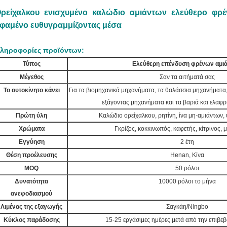
ρείχαλκου ενισχυμένο καλώδιο αμιάντων ελεύθερο φρ
φαμένο ευθυγραμμίζοντας μέσα
ληροφορίες προϊόντων:
Τύπος
Ελεύθερη επένδυση φρένων αμι
Μέγεθος
Σαν τα αιτήματά σας
Το αυτοκίνητο κάνει
Για τα βιομηχανικά μηχανήματα, τα θαλάσσια μηχανήματα,
εξάγοντας μηχανήματα και τα βαριά και ελαφρ
Πρώτη ύλη
Καλώδιο ορείχαλκου, ρητίνη, ίνα μη-αμιάντων, υ
Χρώματα
Γκρίζος, κοκκινωπός, καφετής, κίτρινος, 
Εγγύηση
2 έτη
Θέση προέλευσης
Henan, Κίνα
MOQ
50 ρόλοι
Δυνατότητα
10000 ρόλοι το μήνα
ανεφοδιασμού
Λιμένας της εξαγωγής
Σαγκάη/Ningbo
Κύκλος παράδοσης
15-25 εργάσιμες ημέρες μετά από την επιβε