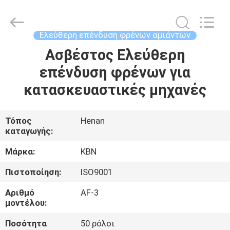
Zhengzhou
Kebona
Industry
Co.,
Ltd.
Ελεύθερη επένδυση φρένων αμιάντων
All
Rights
Reserved.
Ασβέστος Ελεύθερη
ΣΠΊΤΙ
επένδυση φρένων για
ΠΡΟΪΌΝΤΑ
κατασκευαστικές μηχανές
ΠΕΡΊΠΟΥ
Τόπος
Henan
καταγωγής:
ΕΜΕΊΣ
Μάρκα:
KBN
ΓΎΡΟΣ
Πιστοποίηση:
ISO9001
ΕΡΓΟΣΤΑΣΊΩΝ
Αριθμό
AF-3
μοντέλου:
ΠΟΙΟΤΙΚΌΣ
Ποσότητα
50 ρόλοι