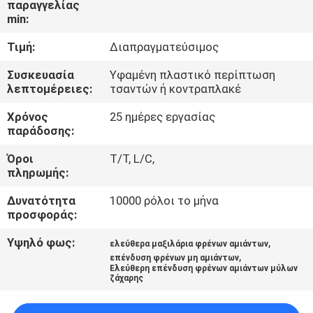
παραγγελίας
ΈΛΕΓΧΟΣ
min:
Τιμή:
Διαπραγματεύσιμος
ΜΑΣ
ΕΛΆΤΕ
Συσκευασία
Υφαμένη πλαστικό περίπτωση
λεπτομέρειες:
τσαντών ή κοντραπλακέ
ΣΕ
Χρόνος
25 ημέρες εργασίας
ΕΠΑΦΉ
παράδοσης:
ΜΕ
Όροι
T/T, L/C,
πληρωμής:
ΖΗΤΉΣΤΕ
Δυνατότητα
10000 ρόλοι το μήνα
ΈΝΑ
προσφοράς:
ΑΠΌΣΠΑΣΜΑ
Υψηλό φως:
,
ελεύθερα μαξιλάρια φρένων αμιάντων
,
επένδυση φρένων μη αμιάντων
Ελεύθερη επένδυση φρένων αμιάντων μύλων
ζάχαρης
SITEMAP