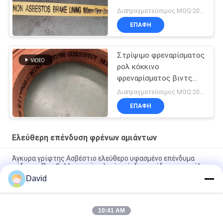
Διαπραγματεύσιμος MOQ:20 ρόλοι
ΕΠΑΦΉ
Στρίψιμο φρεναρίσματος
ρολ κόκκινο
φρεναρίσματος βιντς
γείωση υφασμένου
Διαπραγματεύσιμος MOQ:20 ρόλοι
φρεναρίσματος
ΕΠΑΦΉ
Ελεύθερη επένδυση φρένων αμιάντων
Άγκυρα γρίφτης Ασβέστιο ελεύθερο υφασμένο επένδυμα
πέδησης Περιβαλλοντικά φιλικό επένδυμα πέδησης σε ρόλο
David
Ελαστικό υλικό βιομηχανικής τριβής Ασβέστος Ελεύθερος
φρένο επένδυση κυλίνδρος
10:41 AM
Μη φορμαρισμένη αμίαντος επένδυση φρένων αμιάντων