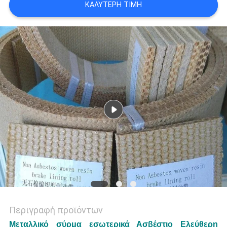
ΚΑΛΎΤΕΡΗ ΤΙΜΉ
PRIVACY
POLICY
Περιγραφή προϊόντων
Μεταλλικό σύρμα εσωτερικά Ασβέστιο Ελεύθερη