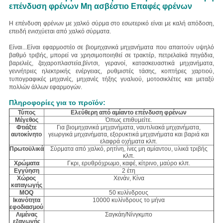
επένδυση φρένων Μη ασβέστιο Επαφές φρένων
Η επένδυση φρένων με χαλκό σύρμα στο εσωτερικό είναι με καλή απόδοση,
επειδή ενισχύεται από χαλκό σύρματα.
Είναι...
Είναι εφαρμοστέο σε βιομηχανικά μηχανήματα που απαιτούν υψηλό
βαθμό τριβής, μπορεί να χρησιμοποιηθεί σε τρακτέρ, πετρελαϊκά πηγάδια,
βαρελιές, ζαχαροπλαστεία,βίντσι, γερανοί, κατασκευαστικά μηχανήματα,
γεννήτριες ηλεκτρικής ενέργειας, ρυθμιστές τάσης, κοπτήρες χαρτιού,
τυπογραφικές μηχανές, μηχανές τήξης γυαλιού, μοτοσικλέτες και μεταξύ
πολλών άλλων εφαρμογών.
Πληροφορίες για το προϊόν:
Τύπος
Ελεύθερη από αμίαντο επένδυση φρένων
Μέγεθος
Όπως επιθυμείτε.
Φτιάξτε
Για βιομηχανικά μηχανήματα, ναυτιλιακά μηχανήματα,
αυτοκίνητο
γεωργικά μηχανήματα, εξορυκτικά μηχανήματα και βαριά και
ελαφρά οχήματα κλπ.
Πρωτοϋλικά
Σύρματα από χαλκό, ρητίνη, ίνες μη αμίαντου, υλικά τριβής
κλπ.
Χρώματα
Γκρι, ερυθρόχρωμο, καφέ, κίτρινο, μαύρο κλπ.
Εγγύηση
2 έτη
Χώρος
Χενάν, Κίνα
καταγωγής
MOQ
50 κυλίνδρους
Ικανότητα
10000 κυλίνδρους το μήνα
εφοδιασμού
Λιμένας
Σαγκάη/Νίνγκμπο
εξαγωγής