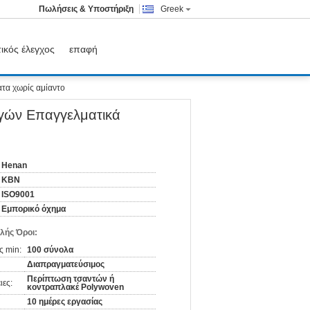
Πωλήσεις & Υποστήριξη
Greek
ικός έλεγχος
επαφή
τα χωρίς αμίαντο
γών Επαγγελματικά
Henan
KBN
ISO9001
Εμπορικό όχημα
λής Όροι:
ς min:
100 σύνολα
Διαπραγματεύσιμος
Περίπτωση τσαντών ή
ιες:
κοντραπλακέ Polywoven
10 ημέρες εργασίας