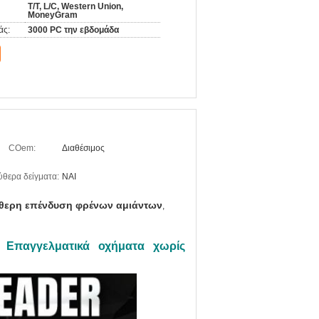
T/T, L/C, Western Union,
MoneyGram
άς:
3000 PC την εβδομάδα
COem:
Διαθέσιμος
ύθερα δείγματα:
ΝΑΙ
θερη επένδυση φρένων αμιάντων
,
Επαγγελματικά οχήματα χωρίς