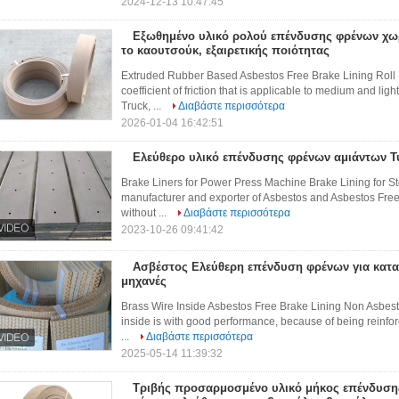
2024-12-13 10:47:45
Εξωθημένο υλικό ρολού επένδυσης φρένων χωρ
το καουτσούκ, εξαιρετικής ποιότητας
Extruded Rubber Based Asbestos Free Brake Lining Roll Ma
coefficient of friction that is applicable to medium and lig
Truck, ...
Διαβάστε περισσότερα
2026-01-04 16:42:51
Ελεύθερο υλικό επένδυσης φρένων αμιάντων 
Brake Liners for Power Press Machine Brake Lining for St
manufacturer and exporter of Asbestos and Asbestos Free
without ...
Διαβάστε περισσότερα
2023-10-26 09:41:42
Ασβέστος Ελεύθερη επένδυση φρένων για κατα
μηχανές
Brass Wire Inside Asbestos Free Brake Lining Non Asbest
inside is with good performance, because of being reinforce
...
Διαβάστε περισσότερα
2025-05-14 11:39:32
Τριβής προσαρμοσμένο υλικό μήκος επένδυση