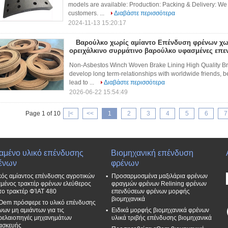
models are available: Production: Packing & Delivery: We
customers. ...
Διαβάστε περισσότερα
2024-11-13 15:20:17
Βαρούλκο χωρίς αμίαντο Επένδυση φρένων χωρ
ορειχάλκινο συρμάτινο βαρούλκο υφασμένες επε
Non-Asbestos Winch Woven Brake Lining High Quality Bra
develop long term-relationships with worldwide friends, 
lead to ...
Διαβάστε περισσότερα
2026-06-22 15:54:49
Page 1 of 10
|<
<<
1
2
3
4
5
6
7
αμένο υλικό επένδυσης
Βιομηχανική επένδυση
ένων
φρένων
κός αμίαντος επένδυσης αγροτικών
Προσαρμοσμένα μαξιλάρια φρένων
μένος τρακτέρ φρένων ελεύθερος
φραγμών φρένων Relining φρένων
 το τρακτέρ ΦΊΑΤ 480
επενδύσεων φρένων μορφής
βιομηχανικά
Oem πρόσφερε το υλικό επένδυσης
νων μη αμιάντων για τις
Ειδικά μορφής βιομηχανικά φρένων
ρελαιοπηγές μηχανημάτων
υλικά τριβής επένδυσης βιομηχανικά
ασκευής