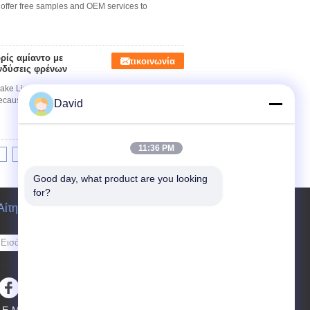
 offer free samples and OEM services to
ίς αμίαντο με
Επικοινωνία
νδύσεις φρένων
ke Linings with Brass Wire We intend to
because reliable and workable relationship can
David
11:36 PM
8
9
10
>>
>|
Good day, what product are you looking 
for?
Αίτηση κράτησης
Στείλετε
sgs