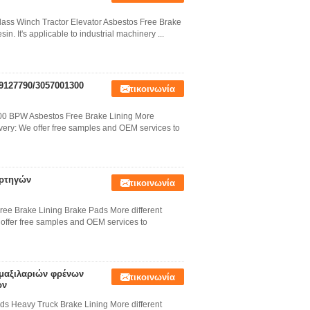
lass Winch Tractor Elevator Asbestos Free Brake
sin. It's applicable to industrial machinery ...
127790/3057001300
Επικοινωνία
0 BPW Asbestos Free Brake Lining More
ivery: We offer free samples and OEM services to
ορτηγών
Επικοινωνία
ee Brake Lining Brake Pads More different
 offer free samples and OEM services to
μαξιλαριών φρένων
Επικοινωνία
ων
s Heavy Truck Brake Lining More different