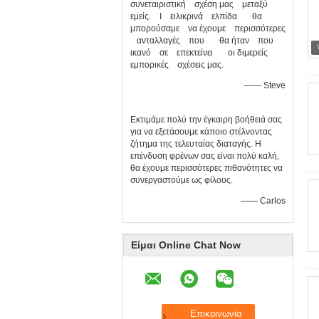
συνεταιριστική σχέση μας μεταξύ
εμείς. Ι ειλικρινά ελπίδα θα
μπορούσαμε να έχουμε περισσότερες
ανταλλαγές που θα ήταν που
ικανό σε επεκτείνει οι διμερείς
εμπορικές σχέσεις μας.
—— Steve
Εκτιμάμε πολύ την έγκαιρη βοήθειά σας
για να εξετάσουμε κάποιο στέλνοντας
ζήτημα της τελευταίας διαταγής. Η
επένδυση φρένων σας είναι πολύ καλή,
θα έχουμε περισσότερες πιθανότητες να
συνεργαστούμε ως φίλους.
—— Carlos
Είμαι Online Chat Now