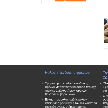
Ρόλος επένδυσης φρένων
Υφ
φρ
Υφαμένο ρητίνη υλικό επένδυσης
Υλι
φρένων για την πετρελαιοφόρο περιοχή
υφα
τρακτέρ ανελκυστήρων γερανών
για
θαλασσίων βαρούλκων
Ο c
Εύκαμπτος ρόλος τριβής ρόλων
φρέ
επένδυσης φρένων για τον ανελκυστήρα
πετ
εργατών ανελκυστήρων τρακτέρ
κατ