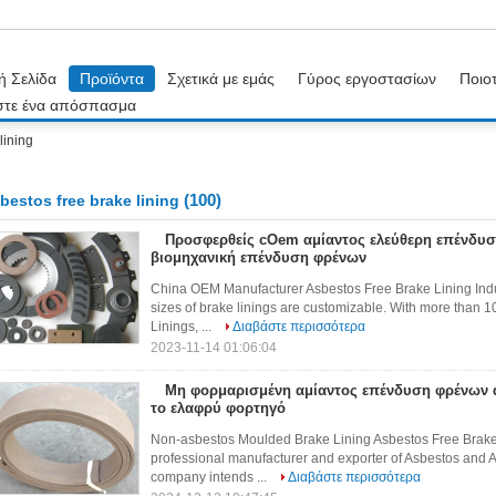
ή Σελίδα
Προϊόντα
Σχετικά με εμάς
Γύρος εργοστασίων
Ποιοτ
στε ένα απόσπασμα
lining
(100)
bestos free brake lining
Προσφερθείς cOem αμίαντος ελεύθερη επένδυσ
βιομηχανική επένδυση φρένων
China OEM Manufacturer Asbestos Free Brake Lining Indu
sizes of brake linings are customizable. With more than 
Linings, ...
Διαβάστε περισσότερα
2023-11-14 01:06:04
Μη φορμαρισμένη αμίαντος επένδυση φρένων α
το ελαφρύ φορτηγό
Non-asbestos Moulded Brake Lining Asbestos Free Brake
professional manufacturer and exporter of Asbestos and As
company intends ...
Διαβάστε περισσότερα