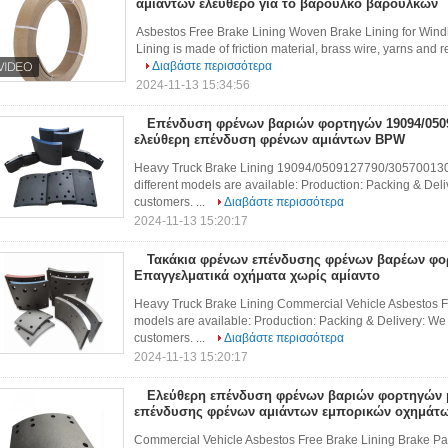
αμιάντων ελεύθερο για το βαρούλκο βαρούλκων
Asbestos Free Brake Lining Woven Brake Lining for Wind
Lining is made of friction material, brass wire, yarns and re
Διαβάστε περισσότερα
2024-11-13 15:34:56
Επένδυση φρένων βαριών φορτηγών 19094/0509
ελεύθερη επένδυση φρένων αμιάντων BPW
Heavy Truck Brake Lining 19094/0509127790/305700130
different models are available: Production: Packing & Del
customers. ...
Διαβάστε περισσότερα
2024-11-13 15:20:17
Τακάκια φρένων επένδυσης φρένων βαρέων φ
Επαγγελματικά οχήματα χωρίς αμίαντο
Heavy Truck Brake Lining Commercial Vehicle Asbestos Fr
models are available: Production: Packing & Delivery: We
customers. ...
Διαβάστε περισσότερα
2024-11-13 15:20:17
Ελεύθερη επένδυση φρένων βαριών φορτηγών 
επένδυσης φρένων αμιάντων εμπορικών οχημάτ
Commercial Vehicle Asbestos Free Brake Lining Brake Pad