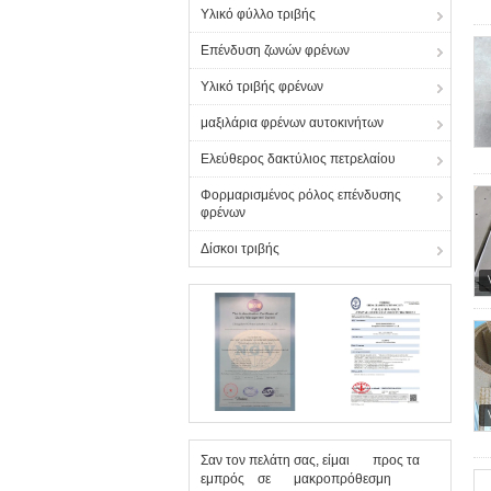
Υλικό φύλλο τριβής
Επένδυση ζωνών φρένων
Υλικό τριβής φρένων
μαξιλάρια φρένων αυτοκινήτων
Ελεύθερος δακτύλιος πετρελαίου
Φορμαρισμένος ρόλος επένδυσης
φρένων
Δίσκοι τριβής
Σαν τον πελάτη σας, είμαι προς τα
εμπρός σε μακροπρόθεσμη