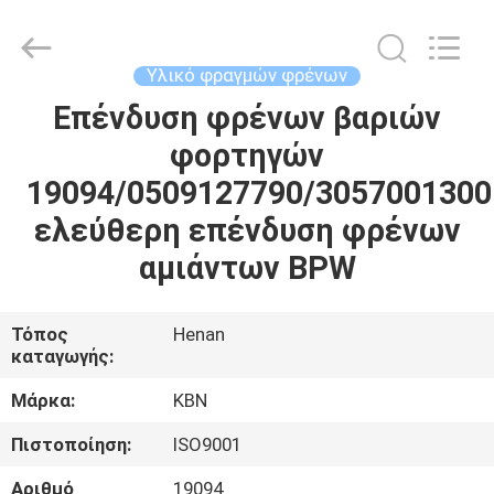
Zhengzhou
Kebona
Industry
Co.,
Ltd.
Υλικό φραγμών φρένων
All
Rights
Reserved.
Επένδυση φρένων βαριών
ΣΠΊΤΙ
φορτηγών
ΠΡΟΪΌΝΤΑ
19094/0509127790/3057001300
ελεύθερη επένδυση φρένων
ΠΕΡΊΠΟΥ
αμιάντων BPW
ΕΜΕΊΣ
Τόπος
Henan
καταγωγής:
ΓΎΡΟΣ
ΕΡΓΟΣΤΑΣΊΩΝ
Μάρκα:
KBN
Πιστοποίηση:
ISO9001
ΠΟΙΟΤΙΚΌΣ
Αριθμό
19094