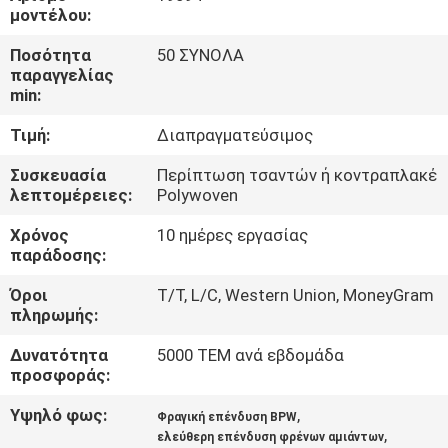
ΈΛΕΓΧΟΣ
μοντέλου:
Ποσότητα
50 ΣΥΝΟΛΑ
ΜΑΣ
παραγγελίας
min:
ΕΛΆΤΕ
Τιμή:
Διαπραγματεύσιμος
ΣΕ
ΕΠΑΦΉ
Συσκευασία
Περίπτωση τσαντών ή κοντραπλακέ
λεπτομέρειες:
Polywoven
ΜΕ
Χρόνος
10 ημέρες εργασίας
παράδοσης:
ΖΗΤΉΣΤΕ
Όροι
T/T, L/C, Western Union, MoneyGram
ΈΝΑ
πληρωμής:
ΑΠΌΣΠΑΣΜΑ
Δυνατότητα
5000 ΤΕΜ ανά εβδομάδα
προσφοράς:
SITEMAP
Υψηλό φως:
,
Φραγική επένδυση BPW
,
ελεύθερη επένδυση φρένων αμιάντων