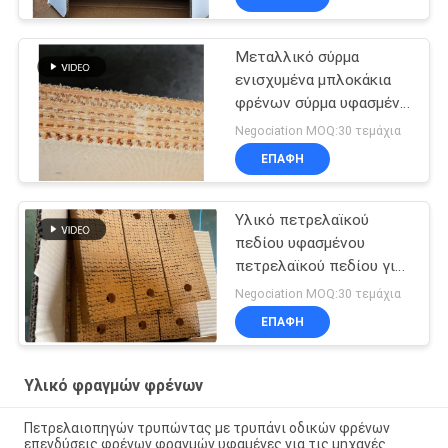
Μεταλλικό σύρμα
ενισχυμένα μπλοκάκια
φρένων σύρμα υφασμένο
υλικό μπλοκάκια φρένων
Negociation MOQ:30 τεμάχια
για πηγάδι πετρελαίου
ΕΠΑΦΉ
Υλικό πετρελαϊκού
πεδίου υφασμένου
πετρελαϊκού πεδίου για
τη γεωτρική μηχανή
Negociation MOQ:30 τεμάχια
ΕΠΑΦΉ
Υλικό φραγμών φρένων
Πετρελαιοπηγών τρυπώντας με τρυπάνι οδικών φρένων
επενδύσεις φρένων φραγμών υφαμένες για τις μηχανές