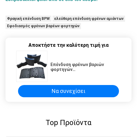
Φραγική επένδυση BPW
ελεύθερη επένδυση φρένων αμιάντων
Εφοδιασμός φρένων βαρέων φορτηγών
Αποκτήστε την καλύτερη τιμή για
Επένδυση φρένων βαριών
φορτηγών
19094/0509127790/3057001300
ελεύθερη επένδυση φρένων
αμιάντων BPW
Να συνεχίσει
Top Προϊόντα