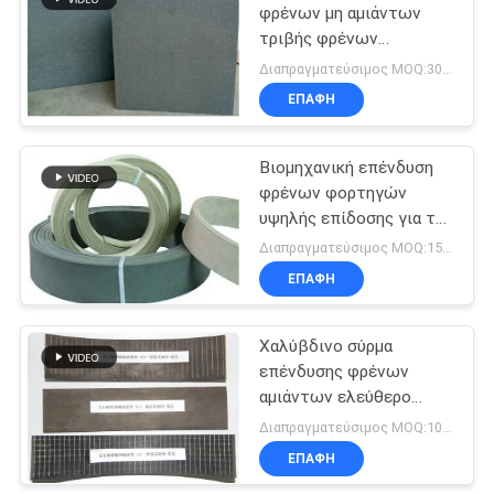
φρένων μη αμιάντων
τριβής φρένων
10
επένδυσης τριβής
Διαπραγματεύσιμος MOQ:300 κομμάτια
φύλλων τριβής σκάφη
Στόλισμα
ΕΠΑΦΉ
της γραμμής
δαχτυλιδιών με
Βιομηχανική επένδυση
σφραγιδόλιθο
φρένων φορτηγών
υψηλής επίδοσης για τη
μηχανή μηχανών
Διαπραγματεύσιμος MOQ:1500 ΚΛ
ΕΠΑΦΉ
17
Ελεύθερη
Χαλύβδινο σύρμα
επένδυσης φρένων
επένδυση φρένων
αμιάντων ελεύθερο
αμιάντων
βιομηχανικό που
Διαπραγματεύσιμος MOQ:100 ρόλοι
ενισχύεται πίσω
ΕΠΑΦΉ