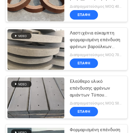
αντοχή ινών
PRIVACY
Διαπραγματεύσιμος MOQ:400 ΚΛ
ΕΠΑΦΉ
POLICY
32
Υφαμένο υλικό
Λαστιχένια εύκαμπτη
φορμαρισμένη επένδυση
επένδυσης φρένων
φρένων βαρούλκων
βιομηχανική
Διαπραγματεύσιμος MOQ:700 κλ
ΕΠΑΦΉ
Ελεύθερο υλικό
29
επένδυσης φρένων
Βιομηχανική
αμιάντων Τύπου
δύναμης
Διαπραγματεύσιμος MOQ:500 κομμάτια
επένδυση φρένων
ΕΠΑΦΉ
Φορμαρισμένη επένδυση