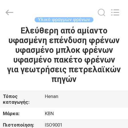
Zhengzhou
Kebona
Industry
Co.,
Ltd.
Υλικό φραγμών φρένων
All
Rights
Reserved.
Ελεύθερη από αμίαντο
ΣΠΊΤΙ
υφασμένη επένδυση φρένων
ΠΡΟΪΌΝΤΑ
υφασμένο μπλοκ φρένων
υφασμένο πακέτο φρένων
ΠΕΡΊΠΟΥ
για γεωτρήσεις πετρελαϊκών
ΕΜΕΊΣ
πηγών
ΓΎΡΟΣ
Τόπος
Henan
καταγωγής:
ΕΡΓΟΣΤΑΣΊΩΝ
Μάρκα:
KBN
ΠΟΙΟΤΙΚΌΣ
Πιστοποίηση:
ISO9001