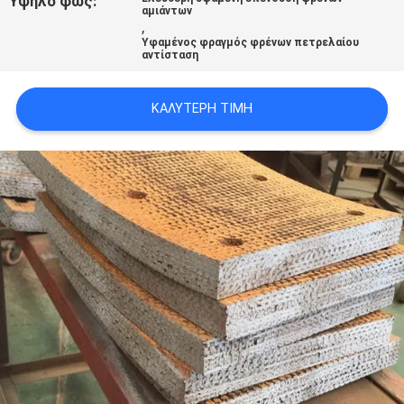
Υψηλό φως:
αμιάντων
PRIVACY
,
Υφαμένος φραγμός φρένων πετρελαίου
POLICY
αντίσταση
ΚΑΛΎΤΕΡΗ ΤΙΜΉ