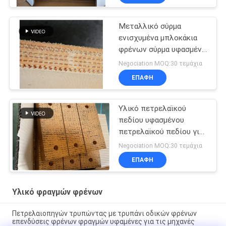
Μεταλλικό σύρμα
ενισχυμένα μπλοκάκια
φρένων σύρμα υφασμένο
υλικό μπλοκάκια φρένων
Negociation MOQ:30 τεμάχια
για πηγάδι πετρελαίου
ΕΠΑΦΉ
Υλικό πετρελαϊκού
πεδίου υφασμένου
πετρελαϊκού πεδίου για
τη γεωτρική μηχανή
Negociation MOQ:30 τεμάχια
ΕΠΑΦΉ
Υλικό φραγμών φρένων
Πετρελαιοπηγών τρυπώντας με τρυπάνι οδικών φρένων
επενδύσεις φρένων φραγμών υφαμένες για τις μηχανές