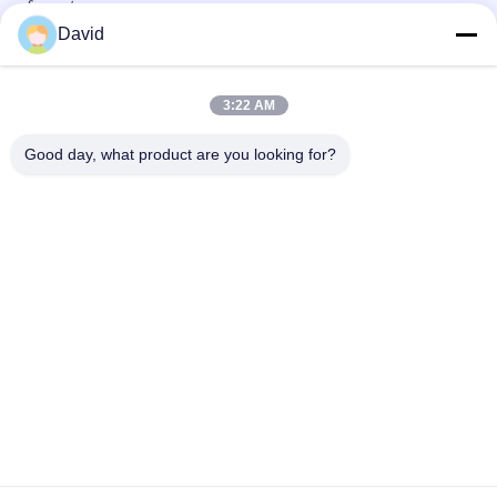
διατρήσεων
David
Μηχανή γεώτρησης Τυφανή επένδυση φρένων Ρεζίνες φρένα
για ορυχείο γεώτρησης πετρελαίου
3:22 AM
Αμιάντων ελεύθερη φρένων αντίσταση πετρελαίου φραγμών
υλική για τους οδηγούς σωρών
Good day, what product are you looking for?
Λαϊκή κατηγορία
Όλα
Ρόλος Επένδυσης 
Επένδυση Ρόλων 
Φρένων
Φρένων
Υφαμένος Ρόλος 
Υλικό Φραγμών 
Επένδυσης Φρένων
Φρένων
Υφαμένο Υλικό 
Βιομηχανική 
Επένδυσης Φρένων
Επένδυση Φρένων
Στόλισμα 
Ελεύθερη Επένδυση 
Δαχτυλιδιών Με 
Φρένων Αμιάντων