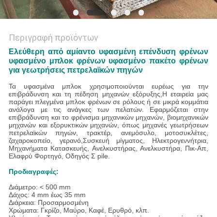
Περιγραφή προϊόντων
Ελεύθερη από αμίαντο υφασμένη επένδυση φρένων
υφασμένο μπλοκ φρένων υφασμένο πακέτο φρένων
για γεωτρήσεις πετρελαϊκών πηγών
Τα υφασμένα μπλοκ χρησιμοποιούνται ευρέως για την
επιβράδυνση και τη πέδηση μηχανών εξόρυξης,
Η εταιρεία μας
παράγει πλεγμένα μπλοκ φρένων σε ρόλους ή σε μικρά κομμάτια
ανάλογα με τις ανάγκες των πελατών.
Εφαρμόζεται στην
επιβράδυνση και το φρένισμα μηχανικών μηχανών, βιομηχανικών
μηχανών και εξορυκτικών μηχανών, όπως μηχανές γεωτρήσεων
πετρελαϊκών πηγών, τρακτέρ, ανεμόσυλο, μοτοσυκλέτες,
ζαχαροκοπείο, γερανό,Συσκευή μίγματος, Ηλεκτρογεννήτρια,
Μηχανήματα Κατασκευής, Ανελκυστήρας, Ανελκυστήρα, Πικ-Απ,
Ελαφρύ Φορτηγό, Οδηγός Σ pile.
Προδιαγραφές:
Διάμετρο: < 500 mm
Δάχος: 4 mm έως 35 mm
Διάρκεια: Προσαρμοσμένη
Χρώματα: Γκρίζο, Μαύρο, Καφέ, Ερυθρό, κλπ.