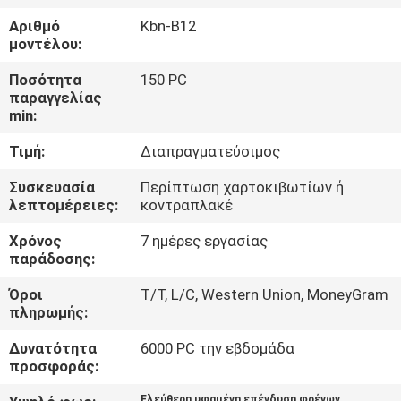
ΈΛΕΓΧΟΣ
Αριθμό
Kbn-B12
μοντέλου:
ΜΑΣ
Ποσότητα
150 PC
ΕΛΆΤΕ
παραγγελίας
min:
ΣΕ
Τιμή:
Διαπραγματεύσιμος
ΕΠΑΦΉ
ΜΕ
Συσκευασία
Περίπτωση χαρτοκιβωτίων ή
λεπτομέρειες:
κοντραπλακέ
Χρόνος
7 ημέρες εργασίας
ΖΗΤΉΣΤΕ
παράδοσης:
ΈΝΑ
Όροι
T/T, L/C, Western Union, MoneyGram
ΑΠΌΣΠΑΣΜΑ
πληρωμής:
Δυνατότητα
6000 PC την εβδομάδα
SITEMAP
προσφοράς:
Ελεύθερη υφαμένη επένδυση φρένων