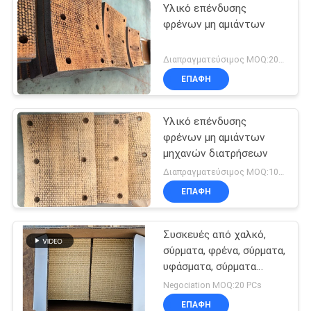
Υλικό επένδυσης
φρένων μη αμιάντων
Διαπραγματεύσιμος MOQ:200 PC
ΕΠΑΦΉ
Υλικό επένδυσης
φρένων μη αμιάντων
μηχανών διατρήσεων
Διαπραγματεύσιμος MOQ:100 PC
ΕΠΑΦΉ
Συσκευές από χαλκό,
σύρματα, φρένα, σύρματα,
υφάσματα, σύρματα
φρένων, υλικά, σύρματα
Negociation MOQ:20 PCs
από χαλκό
ΕΠΑΦΉ