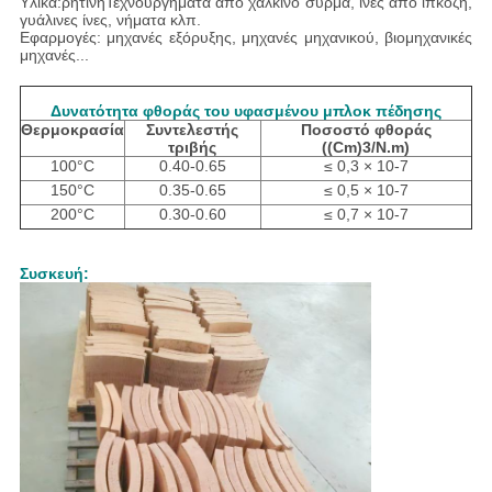
Υλικά:
ρητίνη
Τεχνουργήματα από χάλκινο σύρμα, ίνες από ιπκόζη,
γυάλινες ίνες, νήματα κλπ.
Εφαρμογές: μηχανές εξόρυξης, μηχανές μηχανικού, βιομηχανικές
μηχανές...
Δυνατότητα φθοράς του υφασμένου μπλοκ πέδησης
Θερμοκρασία
Συντελεστής
Ποσοστό φθοράς
τριβής
((Cm)
3/N.m)
100°C
0.40-0.65
≤ 0,3 × 10-7
150°C
0.35-0.65
≤ 0,5 × 10-7
200°C
0.30-0.60
≤ 0,7 × 10-7
Συσκευή: