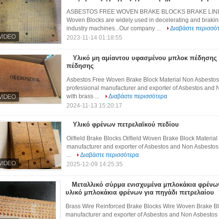
ASBESTOS FREE WOVEN BRAKE BLOCKS BRAKE LINI
Woven Blocks are widely used in decelerating and braki
industry machines...Our company ...
Διαβάστε περισσό
2023-11-14 01:18:55
Υλικό μη αμίαντου υφασμένου μπλοκ πέδησης 
πέδησης
Asbestos Free Woven Brake Block Material Non Asbestos B
professional manufacturer and exporter of Asbestos and
with brass ...
Διαβάστε περισσότερα
2024-11-13 15:20:17
Υλικό φρένων πετρελαϊκού πεδίου
Oilfield Brake Blocks Oilfield Woven Brake Block Material f
manufacturer and exporter of Asbestos and Non Asbestos
...
Διαβάστε περισσότερα
2025-12-09 14:25:35
Μεταλλικό σύρμα ενισχυμένα μπλοκάκια φρέν
υλικό μπλοκάκια φρένων για πηγάδι πετρελαίου
Brass Wire Reinforced Brake Blocks Wire Woven Brake Bloc
manufacturer and exporter of Asbestos and Non Asbestos 