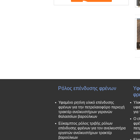
Ρόλος επένδυσης φρένων
Υφ
φρ
Υφαμένο ρητίνη υλικό επένδυσης
Υλι
φρένων για την πετρελαιοφόρο περιοχή
υφα
τρακτέρ ανελκυστήρων γερανών
για
θαλασσίων βαρούλκων
Ο c
Εύκαμπτος ρόλος τριβής ρόλων
φρέ
επένδυσης φρένων για τον ανελκυστήρα
πετ
εργατών ανελκυστήρων τρακτέρ
κατ
βαρούλκων
Ελε