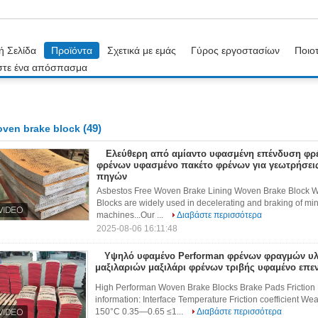
ή Σελίδα
Προϊόντα
Σχετικά με εμάς
Γύρος εργοστασίων
Ποιοτ
στε ένα απόσπασμα
(49)
ven brake block
Ελεύθερη από αμίαντο υφασμένη επένδυση φ
φρένων υφασμένο πακέτο φρένων για γεωτρήσει
πηγών
Asbestos Free Woven Brake Lining Woven Brake Block Wo
Blocks are widely used in decelerating and braking of mi
machines...Our ...
Διαβάστε περισσότερα
2025-08-06 16:11:48
Υψηλό υφαμένο Performan φρένων φραγμών υλ
μαξιλαριών μαξιλάρι φρένων τριβής υφαμένο επε
High Performan Woven Brake Blocks Brake Pads Friction 
information: Interface Temperature Friction coefficient
150°C 0.35—0.65 ≤1...
Διαβάστε περισσότερα