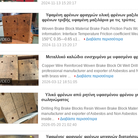
2024-11-13 15:20:17
Υφαμένη φρένων φραγμών υλική φρένων μαξιλ
φρένων τριβής υφαμένη μαξιλάρια με τις τρύπες
Woven Brake Block Material Brake Pads Friction Pads Wo
information: Interface Temperature Friction coefficient
150°C 0.35—0.65 ≤1...
Διαβάστε περισσότερα
2024-11-13 15:20:17
Μεταλλικό καλώδιο ενισχυμένο με υφασμένο φ
Copper Wire Reinforced Woven Brake Block Oil Well Drill
professional manufacturer and exporter of Asbestos and
with brass wire ...
Διαβάστε περισσότερα
2026-03-12 18:51:05
Υλικό φρένων από ρητίνη υφασμένου φρένου γ
σωληνώματος
Drilling Rig Brake Blocks Resin Woven Brake Block Materia
manufacturer and exporter of Asbestos and Non Asbestos 
inside...
Διαβάστε περισσότερα
2026-05-20 21:02:40
Υφαμένος φραγμός φρένων μηχανών διατρήσε