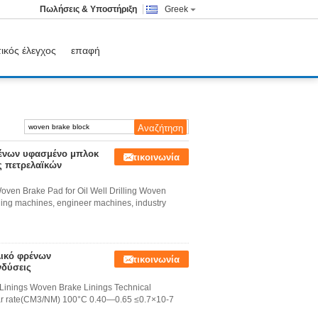
Πωλήσεις & Υποστήριξη
Greek
ικός έλεγχος
επαφή
ρένων υφασμένο μπλοκ
Επικοινωνία
ς πετρελαϊκών
ven Brake Pad for Oil Well Drilling Woven
ning machines, engineer machines, industry
ικό φρένων
Επικοινωνία
νδύσεις
Linings Woven Brake Linings Technical
 Wear rate(CM3/NM) 100°C 0.40—0.65 ≤0.7×10-7