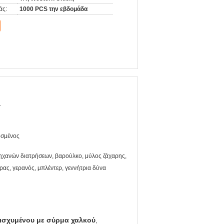
άς:
1000 PCS την εβδομάδα
.
σμένος
ηχανών διατρήσεων, βαρούλκο, μύλος ζάχαρης,
ρας, γερανός, μπλέντερ, γεννήτρια δύνα
ισχυμένου με σύρμα χαλκού
,