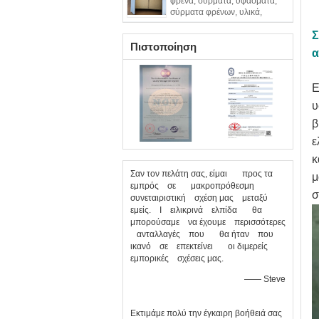
φρένα, σύρματα, υφάσματα,
σύρματα φρένων, υλικά,
σύρματα από χαλκό
Σ
Πιστοποίηση
α
Ε
υ
β
ε
κ
Σαν τον πελάτη σας, είμαι προς τα
μ
εμπρός σε μακροπρόθεσμη
σ
συνεταιριστική σχέση μας μεταξύ
εμείς. Ι ειλικρινά ελπίδα θα
μπορούσαμε να έχουμε περισσότερες
ανταλλαγές που θα ήταν που
ικανό σε επεκτείνει οι διμερείς
εμπορικές σχέσεις μας.
—— Steve
Εκτιμάμε πολύ την έγκαιρη βοήθειά σας