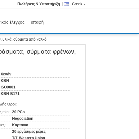
Πωλήσεις & Υποστήριξη
Greek
ικός έλεγχος
επαφή
, υλικά, σύρματα από χαλκό
υφάσματα, σύρματα φρένων,
Χενάν
KBN
ISO9001
ΚΒΝ-Β171
λής Όροι:
ς min:
20 PCs
Negociation
ιες:
Καρτόνια
20 εργάσιμες μέρες
T/T, Western Union,