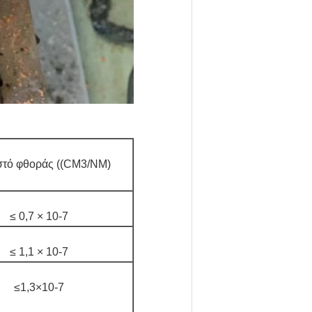
τό φθοράς ((CM3/NM)
≤ 0,7 × 10-7
≤ 1,1 × 10-7
≤1,3×10-7