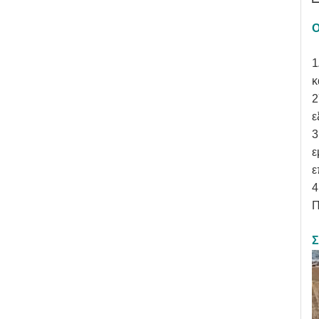
Ο
1
κ
2
ε
3
ε
ε
4
Π
Σ