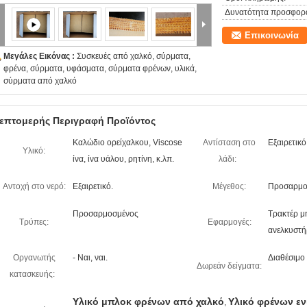
Δυνατότητα προσφορ
Επικοινωνία
Μεγάλες Εικόνας :
Συσκευές από χαλκό, σύρματα,
φρένα, σύρματα, υφάσματα, σύρματα φρένων, υλικά,
σύρματα από χαλκό
επτομερής Περιγραφή Προϊόντος
Καλώδιο ορείχαλκου, Viscose
Αντίσταση στο
Εξαιρετικό
Υλικό:
ίνα, ίνα υάλου, ρητίνη, κ.λπ.
λάδι:
Αντοχή στο νερό:
Εξαιρετικό.
Μέγεθος:
Προσαρμο
Προσαρμοσμένος
Τρακτέρ μ
Τρύπες:
Εφαρμογές:
ανελκυστή
Οργανωτής
- Ναι, ναι.
Διαθέσιμο
Δωρεάν δείγματα:
κατασκευής:
Υλικό μπλοκ φρένων από χαλκό
Υλικό φρένων εν
,