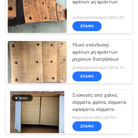
φρένων μη αμιάντων
Διαπραγματεύσιμος MOQ:200 PC
ΕΠΑΦΉ
Υλικό επένδυσης
φρένων μη αμιάντων
μηχανών διατρήσεων
Διαπραγματεύσιμος MOQ:100 PC
ΕΠΑΦΉ
Συσκευές από χαλκό,
σύρματα, φρένα, σύρματα,
υφάσματα, σύρματα
φρένων, υλικά, σύρματα
Negociation MOQ:20 PCs
από χαλκό
ΕΠΑΦΉ