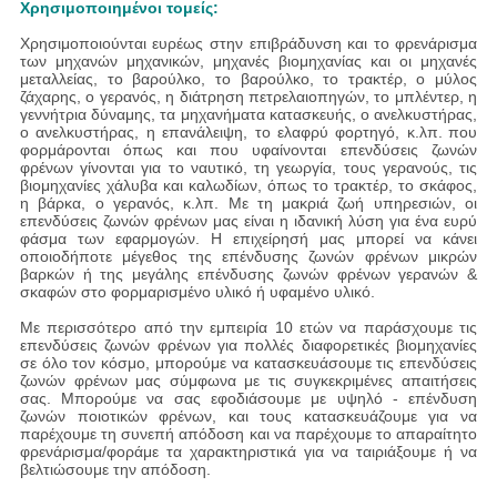
Χρησιμοποιημένοι τομείς:
Χρησιμοποιούνται ευρέως στην επιβράδυνση και το φρενάρισμα
των μηχανών μηχανικών, μηχανές βιομηχανίας και οι μηχανές
μεταλλείας, το βαρούλκο, το βαρούλκο, το τρακτέρ, ο μύλος
ζάχαρης, ο γερανός, η διάτρηση πετρελαιοπηγών, το μπλέντερ, η
γεννήτρια δύναμης, τα μηχανήματα κατασκευής, ο ανελκυστήρας,
ο ανελκυστήρας, η επανάλειψη, το ελαφρύ φορτηγό, κ.λπ.
που
φορμάρονται
όπως
και που υφαίνονται επενδύσεις ζωνών
φρένων γίνονται για το ναυτικό, τη γεωργία, τους γερανούς, τις
βιομηχανίες χάλυβα και καλωδίων, όπως το τρακτέρ, το σκάφος,
η βάρκα, ο γερανός, κ.λπ. Με τη μακριά ζωή υπηρεσιών, οι
επενδύσεις ζωνών φρένων μας είναι η ιδανική λύση για ένα ευρύ
φάσμα των εφαρμογών. Η επιχείρησή μας μπορεί να κάνει
οποιοδήποτε μέγεθος της επένδυσης ζωνών φρένων μικρών
βαρκών ή της μεγάλης επένδυσης ζωνών φρένων γερανών &
σκαφών στο φορμαρισμένο υλικό ή υφαμένο υλικό.
Με περισσότερο από την εμπειρία 10 ετών να παράσχουμε τις
επενδύσεις ζωνών φρένων για πολλές διαφορετικές βιομηχανίες
σε όλο τον κόσμο, μπορούμε να κατασκευάσουμε τις επενδύσεις
ζωνών φρένων μας σύμφωνα με τις συγκεκριμένες απαιτήσεις
σας. Μπορούμε να σας εφοδιάσουμε με υψηλό - επένδυση
ζωνών ποιοτικών φρένων, και τους κατασκευάζουμε για να
παρέχουμε τη συνεπή απόδοση και να παρέχουμε το απαραίτητο
φρενάρισμα/φοράμε τα χαρακτηριστικά για να ταιριάξουμε ή να
βελτιώσουμε την απόδοση.