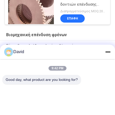
δοντιών επένδυσης
φρένων δοντιών
Διαπραγματεύσιμος MOQ:200 PC
δίσκων φρένων φύλλων
ΕΠΑΦΉ
τριβής
Βιομηχανική επένδυση φρένων
Πάχος 3mm ελεύθερα υλικά τριβής αμιάντων
David
Βιομηχανική επένδυση φρένων αντίστασης πετρελαίου
μηχανών Τύπου δύναμης
9:42 PM
Εύκαμπτα βιομηχανικά υλικά τριβής για τον ανελκυστήρα
γερανών ανελκυστήρων τρακτέρ βαρούλκων
Good day, what product are you looking for?
Λαϊκή κατηγορία
Όλα
Ρόλος Επένδυσης 
Επένδυση Ρόλων 
Φρένων
Φρένων