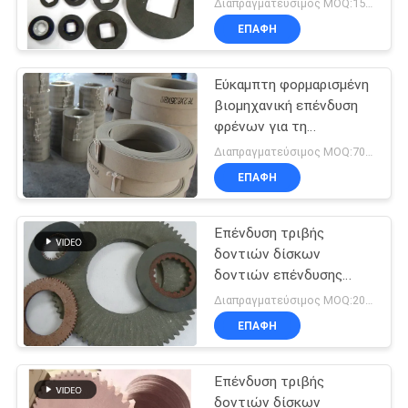
Διαπραγματεύσιμος MOQ:150 PC
ευελιξίας επένδυσης
ΕΠΑΦΉ
υψηλοί
Εύκαμπτη φορμαρισμένη
βιομηχανική επένδυση
φρένων για τη
μοτοσικλέτα
Διαπραγματεύσιμος MOQ:700 κλ
επαναλείψεων
ΕΠΑΦΉ
ελαφριών φορτηγών
Επένδυση τριβής
δοντιών δίσκων
δοντιών επένδυσης
φρένων δοντιών
Διαπραγματεύσιμος MOQ:200 PC
φύλλων δοντιών
ΕΠΑΦΉ
φύλλων τριβής
Επένδυση τριβής
δοντιών δίσκων