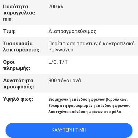
ΈΛΕΓΧΟΣ
Ποσότητα
700 κλ
παραγγελίας
min:
ΜΑΣ
Τιμή:
Διαπραγματεύσιμος
ΕΛΆΤΕ
ΣΕ
Συσκευασία
Περίπτωση τσαντών ή κοντραπλακέ
λεπτομέρειες:
Polywoven
ΕΠΑΦΉ
Όροι
L/C, T/T
ΜΕ
πληρωμής:
Δυνατότητα
800 τόνοι ανά
ΖΗΤΉΣΤΕ
προσφοράς:
ΈΝΑ
Υψηλό φως:
,
Βιομηχανική επένδυση φρένων βαρούλκων
ΑΠΌΣΠΑΣΜΑ
,
Εύκαμπτη φορμαρισμένη επένδυση φρένων
Λαστιχένια επένδυση φρένων στο ρόλο
SITEMAP
ΚΑΛΎΤΕΡΗ ΤΙΜΉ