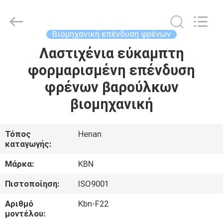
Zhengzhou
Kebona
Industry
Co.,
Ltd.
Βιομηχανική επένδυση φρένων
All
Rights
Reserved.
Λαστιχένια εύκαμπτη
ΣΠΊΤΙ
φορμαρισμένη επένδυση
ΠΡΟΪΌΝΤΑ
φρένων βαρούλκων
βιομηχανική
ΠΕΡΊΠΟΥ
ΕΜΕΊΣ
Τόπος
Henan
καταγωγής:
ΓΎΡΟΣ
Μάρκα:
KBN
ΕΡΓΟΣΤΑΣΊΩΝ
Πιστοποίηση:
ISO9001
Αριθμό
Kbn-F22
ΠΟΙΟΤΙΚΌΣ
μοντέλου: