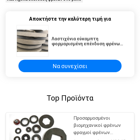
Αποκτήστε την καλύτερη τιμή για
Λαστιχένια εύκαμπτη
φορμαρισμένη επένδυση φρένων
βαρούλκων βιομηχανική
Να συνεχίσει
Top Προϊόντα
Προσαρμοσμένοι
βιομηχανικοί φρένων
φραγμοί φρένων
παχυμετρικών διαβητών