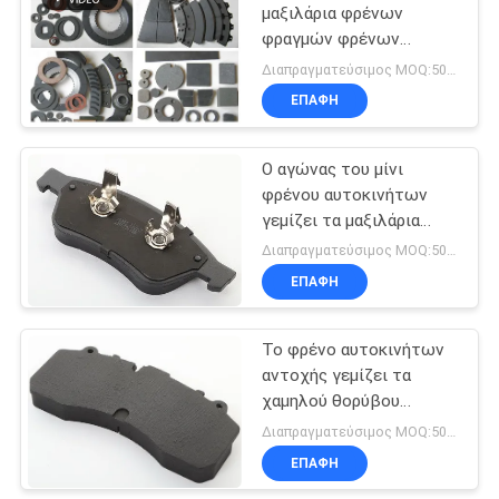
μαξιλάρια φρένων
φραγμών φρένων
Relining φρένων
Διαπραγματεύσιμος MOQ:500 PC
επενδύσεων φρένων
ΕΠΑΦΉ
μορφής βιομηχανικά
Ο αγώνας του μίνι
φρένου αυτοκινήτων
γεμίζει τα μαξιλάρια
φρένων δίσκων για τα
Διαπραγματεύσιμος MOQ:50 σύνολα
μαξιλάρια φρένων ταξί
ΕΠΑΦΉ
φορτηγών λεωφορείων
Το φρένο αυτοκινήτων
αντοχής γεμίζει τα
χαμηλού θορύβου
μαξιλάρια και τους
Διαπραγματεύσιμος MOQ:50 σύνολα
δίσκους φρένων
ΕΠΑΦΉ