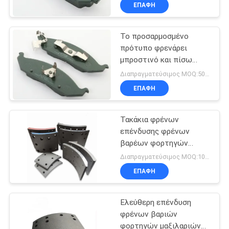
υλικό
ΈΛΕΓΧΟΣ
ΕΠΑΦΉ
Το προσαρμοσμένο
ΜΑΣ
πρότυπο φρενάρει
ΕΛΆΤΕ
μπροστινό και πίσω
ΣΕ
μέρος τα μαξιλάρια καμία
Διαπραγματεύσιμος MOQ:50 σύνολα
αντίσταση σκόνης
ΕΠΑΦΉ
ΕΠΑΦΉ
θορύβου
ΜΕ
Τακάκια φρένων
επένδυσης φρένων
ΖΗΤΉΣΤΕ
βαρέων φορτηγών
Επαγγελματικά οχήματα
ΈΝΑ
Διαπραγματεύσιμος MOQ:100 σύνολα
χωρίς αμίαντο
ΕΠΑΦΉ
ΑΠΌΣΠΑΣΜΑ
Ελεύθερη επένδυση
SITEMAP
φρένων βαριών
φορτηγών μαξιλαριών