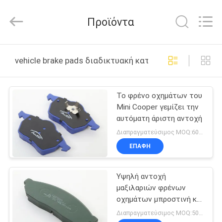
Zhengzhou
Kebona
Industry
Προϊόντα
Co.,
Ltd.
All
Rights
Reserved.
ΣΠΊΤΙ
vehicle brake pads διαδικτυακή κατασκευή
ΠΡΟΪΌΝΤΑ
Το φρένο οχημάτων του
Mini Cooper γεμίζει την
ΠΕΡΊΠΟΥ
αυτόματη άριστη αντοχή
ΕΜΕΊΣ
Διαπραγματεύσιμος MOQ:60 σύνολα
ΕΠΑΦΉ
ΓΎΡΟΣ
Υψηλή αντοχή
ΕΡΓΟΣΤΑΣΊΩΝ
μαξιλαριών φρένων
οχημάτων μπροστινή και
ΠΟΙΟΤΙΚΌΣ
πίσω ημι - μεταλλικό
Διαπραγματεύσιμος MOQ:50 σύνολα