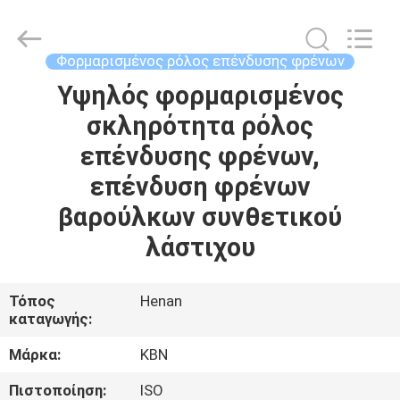
Zhengzhou
Kebona
Industry
Co.,
Ltd.
Φορμαρισμένος ρόλος επένδυσης φρένων
All
Rights
Reserved.
Υψηλός φορμαρισμένος
ΣΠΊΤΙ
σκληρότητα ρόλος
ΠΡΟΪΌΝΤΑ
επένδυσης φρένων,
επένδυση φρένων
ΠΕΡΊΠΟΥ
βαρούλκων συνθετικού
ΕΜΕΊΣ
λάστιχου
ΓΎΡΟΣ
Τόπος
Henan
καταγωγής:
ΕΡΓΟΣΤΑΣΊΩΝ
Μάρκα:
KBN
ΠΟΙΟΤΙΚΌΣ
Πιστοποίηση:
ISO