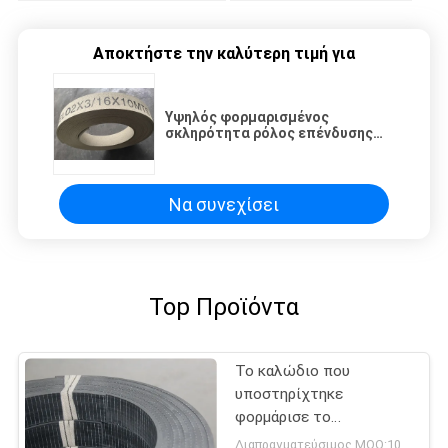
Αποκτήστε την καλύτερη τιμή για
Υψηλός φορμαρισμένος
σκληρότητα ρόλος επένδυσης
φρένων, επένδυση φρένων
βαρούλκων συνθετικού λάστιχου
Να συνεχίσει
Top Προϊόντα
Το καλώδιο που
υποστηρίχτηκε
φορμάρισε το
λαστιχένιο υλικό
Διαπραγματεύσιμος MOQ:1000 κλ