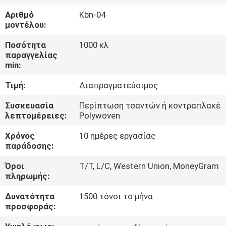
ΈΛΕΓΧΟΣ
Αριθμό
Kbn-04
μοντέλου:
ΜΑΣ
Ποσότητα
1000 κλ
ΕΛΆΤΕ
παραγγελίας
min:
ΣΕ
Τιμή:
Διαπραγματεύσιμος
ΕΠΑΦΉ
ΜΕ
Συσκευασία
Περίπτωση τσαντών ή κοντραπλακέ
λεπτομέρειες:
Polywoven
Χρόνος
10 ημέρες εργασίας
ΖΗΤΉΣΤΕ
παράδοσης:
ΈΝΑ
Όροι
T/T, L/C, Western Union, MoneyGram
ΑΠΌΣΠΑΣΜΑ
πληρωμής:
Δυνατότητα
1500 τόνοι το μήνα
SITEMAP
προσφοράς: