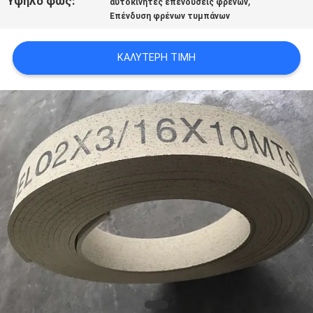
Υψηλό φως:
,
αυτοκίνητες επενδύσεις φρένων
PRIVACY
Επένδυση φρένων τυμπάνων
POLICY
ΚΑΛΎΤΕΡΗ ΤΙΜΉ