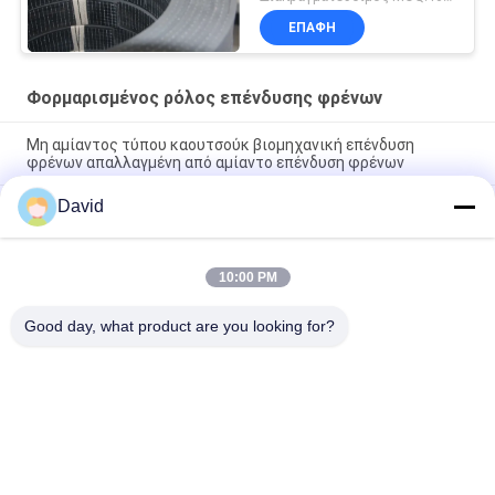
επένδυσης φρένων με
ΕΠΑΦΉ
την υψηλή αντοχή
πλέγματος χάλυβα
Φορμαρισμένος ρόλος επένδυσης φρένων
Μη αμίαντος τύπου καουτσούκ βιομηχανική επένδυση
φρένων απαλλαγμένη από αμίαντο επένδυση φρένων
David
Μη φορμαρισμένη αμίαντος φρένων επένδυσης υφαμένη
ρόλος τριβής επένδυσης υλική επένδυση φρένων αμιάντων
ελεύθερη
10:00 PM
Φορμαρισμένη υψηλή επίδοση φρένων επένδυση φρένων
επένδυσης φορμαρισμένη ρόλοι στους ρόλους
Good day, what product are you looking for?
Λαϊκή κατηγορία
Όλα
Ρόλος Επένδυσης 
Επένδυση Ρόλων 
Φρένων
Φρένων