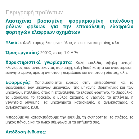
Περιγραφή προϊόντων
Λαστιχένια βασισμένη φορμαρισμένη επένδυση
ρόλων φρένων για την επανάλειψη ελαφριών
φορτηγών ελαφριών οχημάτων
Υλικό:
καλώδιο ορείχαλκου, ίνα υάλου, viscose ίνα και ρητίνη, κ.λπ.
Όρος εργασίας:
200°C, πίεση: 1.0 MPA
Χαρακτηριστικά γνωρίσματα:
Καλή ευελιξία, υψηλή αντοχή,
κλονισμός που αντιστέκονται, πυρίμαχη, καλή δυαδικότητα και αναστόμωση,
ευκίνητο φρένο, άριστη αντίσταση πετρελαίου και αντίσταση ύδατος, κ.λπ.
Εφαρμογές:
Χρησιμοποιείται ευρέως στην επιβράδυνση και το
φρενάρισμα των μηχανών μηχανικών, της μηχανής βιομηχανίας και των
μηχανών μεταλλείας, όπως
η επανάλειψη, το ελαφρύ φορτηγό,
το βαρούλκο,
το βαρούλκο, το τρακτέρ, ο μύλος ζάχαρης, ο γερανός, το μπλέντερ, η
γεννήτρια δύναμης, τα μηχανήματα κατασκευής, ο ανελκυστήρας, ο
ανελκυστήρας, κ.λπ.
Μπορούμε να κατασκευάσουμε την ευελιξία, τη σκληρότητα, το πλάτος, το
μήκος πάχους και το υλικό σύμφωνα με τα αιτήματά σας.
Απόδοση ένδυσης: