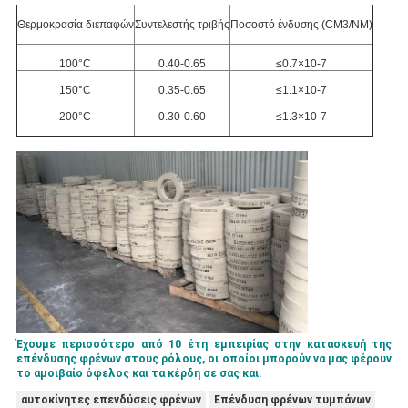
Θερμοκρασία διεπαφών
Συντελεστής τριβής
Ποσοστό ένδυσης (CM3/NM)
100°C
0.40-0.65
≤0.7×10-7
150°C
0.35-0.65
≤1.1×10-7
200°C
0.30-0.60
≤1.3×10-7
Έχουμε περισσότερο από 10 έτη εμπειρίας στην κατασκευή της
επένδυσης φρένων στους ρόλους, οι οποίοι μπορούν να μας φέρουν
το αμοιβαίο όφελος και τα κέρδη σε σας και.
αυτοκίνητες επενδύσεις φρένων
Επένδυση φρένων τυμπάνων